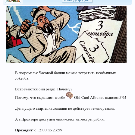
Команда форума
В подземелье Часовой башни можно встретить необычных
Joker'ов.
Встречаются они редко. Почему?
Потому, что скрывают в себе
Old Card Album с шансом 5%!
Для пущего азарта, на локации не действует телепортация.
А в Пронтере доступен мини-квест на костры рябин.
Проходит:
с 12:00 по 23:59​