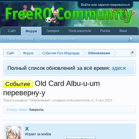
Войти или зарегистрироваться
Сайт
Галерея
Пользователи
Рынок
Вики
Форум
Поиск сообщений
Последние сообщения
Сайт
Форум
События Рун-Мидгарда
Обновления
Полный список обновлений за всё время:
здеся
Old Card Albu-u-um
Событие
переверну-у
Тема в разделе "
Обновления
", создана пользователем
X
,
3 сен 2023
.
Статус темы:
Закрыта.
X
Играет за мобов