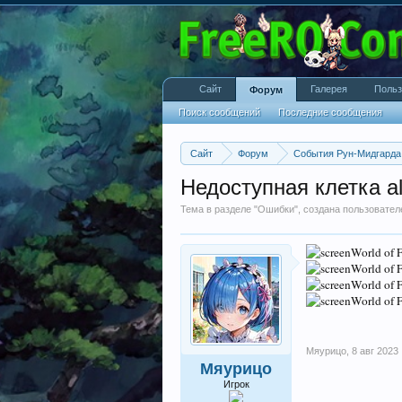
Сайт
Галерея
Польз
Форум
Поиск сообщений
Последние сообщения
Сайт
Форум
События Рун-Мидгарда
Недоступная клетка al
Тема в разделе "
Ошибки
", создана пользовате
Мяурицо
,
8 авг 2023
Мяурицо
Игрок