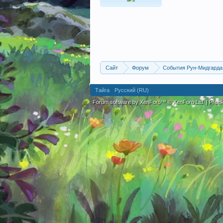
Сайт
Форум
События Рун-Мидгарда
Тайга
Русский (RU)
Forum software by XenForo™
© XenForo Ltd.
|
Fre