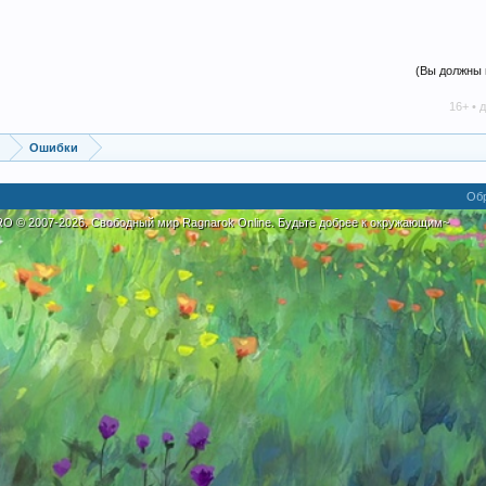
(Вы должны 
16+ • дружелюбн
Ошибки
Обр
eRO
©
2007-2026. Свободный мир Ragnarok Online. Будьте добрее к окружающим~