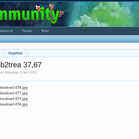
ователи
Рынок
Вики
Ошибки
b2trea 37,67
лем
Мяурицо
,
8 авг 2023
.