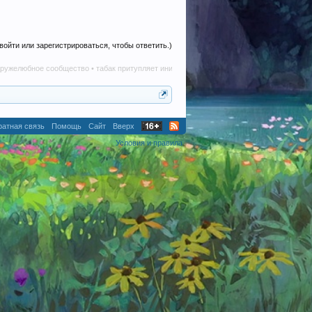
войти или зарегистрироваться, чтобы ответить.)
ое сообщество • табак притупляет инициативу • алкоголь наносит вред в любом количе
атная связь
Помощь
Сайт
Вверх
Условия и правила