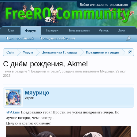
Войти или зарегистрироваться
Сайт
Галерея
Пользователи
Рынок
Вики
Форум
Поиск сообщений
Последние сообщения
Сайт
Форум
Центральная Площадь
Праздники и грацы
С днём рождения, Akme!
Тема в разделе "
Праздники и грацы
", создана пользователем
Мяурицо
,
29 июл
2023
.
Мяурицо
Игрок
@Akme
Поздравляю тебя! Прости, не успел поздравить вчера. Но
лучше поздно, чем никогда.
Целую и крепко обнимаю!