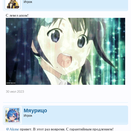
Игрок
С левел апом!
30 июл 2023
Мяурицо
Игрок
@Akme
привет. В этот раз вовремя. С гарантийным продлением!