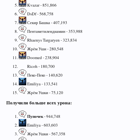
Kvazar - 851,866
DsDf - 568,758
Секир Башка - 407,193
Пентаметилендиамин - 353,988
Rhaenys Targaryen - 323,834
Жрём Уши - 280,548
Doomed - 238,904
Ricoh - 180,700
Пеко-Пеко - 140,620
Emiliya - 133,541
Жрём Ушки - 75,120
Получили больше всех урона:
Пупочек
- 944,748
Emiliya - 603,603
Жрём Ушки - 567,358