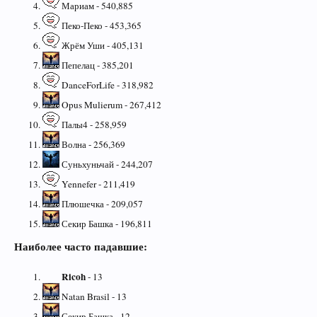
Мариам - 540,885
Пеко-Пеко - 453,365
Жрём Уши - 405,131
Пепелац - 385,201
DanceForLife - 318,982
Opus Mulierum - 267,412
Палы4 - 258,959
Волна - 256,369
Суньхуньчай - 244,207
Yennefer - 211,419
Плюшечка - 209,057
Секир Башка - 196,811
Наиболее часто падавшие:
Ricoh
- 13
Natan Brasil - 13
Секир Башка - 12