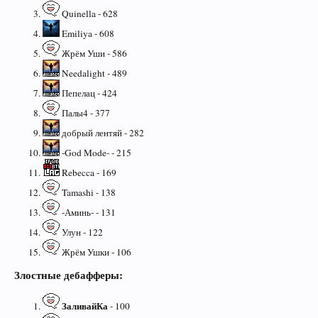
Quinella - 628
Emiliya - 608
Жрём Уши - 586
Needalight - 489
Пепелац - 424
Палы4 - 377
добрый лентяй - 282
-God Mode- - 215
Rebecca - 169
Tamashi - 138
-Аминь- - 131
Улун - 122
Жрём Ушки - 106
Злостные дебафферы:
ЗаливайКа
- 100