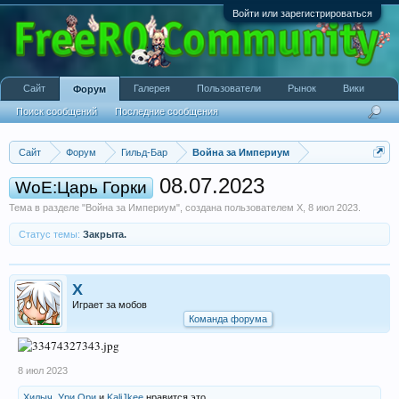
Войти или зарегистрироваться
Сайт
Галерея
Пользователи
Рынок
Вики
Форум
Поиск сообщений
Последние сообщения
Сайт
Форум
Гильд-Бар
Война за Империум
08.07.2023
WoE:Царь Горки
Тема в разделе "
Война за Империум
", создана пользователем
X
,
8 июл 2023
.
Статус темы:
Закрыта.
X
Играет за мобов
Команда форума
8 июл 2023
Хилыч
,
Ури Ори
и
KaliJkee
нравится это.