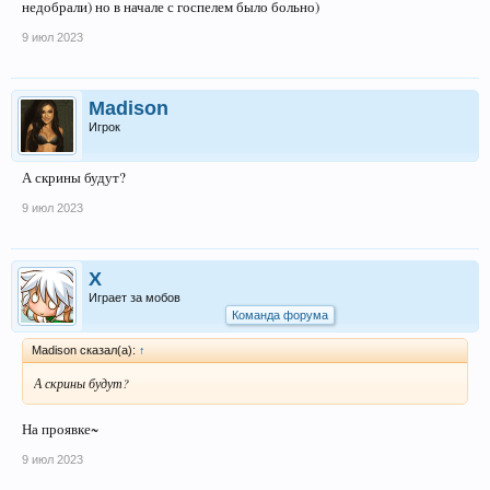
недобрали) но в начале с госпелем было больно)
9 июл 2023
Madison
Игрок
А скрины будут?
9 июл 2023
X
Играет за мобов
Команда форума
Madison сказал(а):
↑
А скрины будут?
На проявке~
9 июл 2023