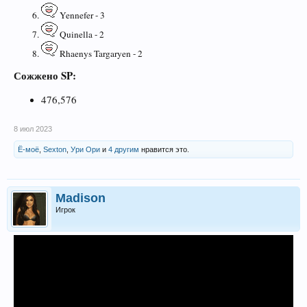
Yennefer - 3
Quinella - 2
Rhaenys Targaryen - 2
Сожжено SP:
476,576
8 июл 2023
Ё-моё
,
Sexton
,
Ури Ори
и
4 другим
нравится это.
Madison
Игрок