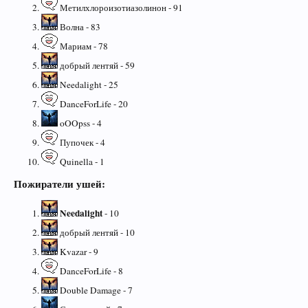
Метилхлороизотиазолинон - 91
Волна - 83
Мариам - 78
добрый лентяй - 59
Needalight - 25
DanceForLife - 20
oOOpss - 4
Пупочек - 4
Quinella - 1
Пожиратели ушей:
Needalight
- 10
добрый лентяй - 10
Kvazar - 9
DanceForLife - 8
Double Damage - 7