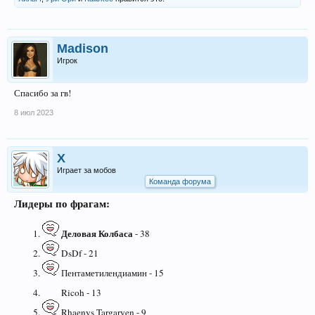
Madison
Игрок
Спасибо за гв!
8 июл 2023
X
Играет за мобов
Команда форума
Лидеры по фрагам:
Деловая Колбаса
- 38
DsDf - 21
Пентаметилендиамин - 15
Ricoh - 13
Rhaenys Targaryen - 9