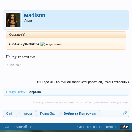
Madison
Игрок
X сказал(а):
↑
Посылки разосланы
Пойду трясти гма
9 июл 2023
(Вы должны войти или зарегистрироваться, чтобы ответить.)
Статус темы:
Закрыта.
16+ • дружелюбное сообщество • табак притупляет инициативу • алкого
Сайт
Форум
Гильд-Бар
Война за Империум
Тайга
Русский (RU)
Обратная связь
Помощь