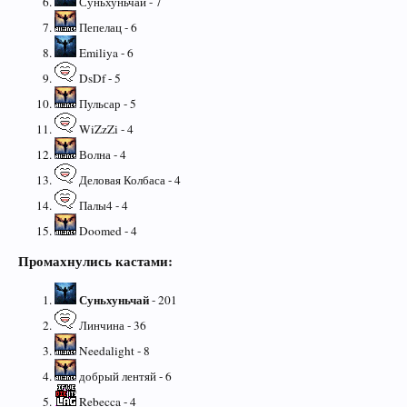
Суньхуньчай - 7
Пепелац - 6
Emiliya - 6
DsDf - 5
Пульсар - 5
WiZzZi - 4
Волна - 4
Деловая Колбаса - 4
Палы4 - 4
Doomed - 4
Промахнулись кастами:
Суньхуньчай
- 201
Линчина - 36
Needalight - 8
добрый лентяй - 6
Rebecca - 4