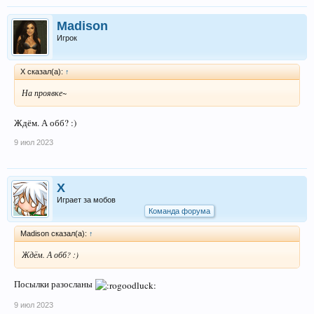
Madison
Игрок
X сказал(а):
↑
На проявке~
Ждём. А обб? :)
9 июл 2023
X
Играет за мобов
Команда форума
Madison сказал(а):
↑
Ждём. А обб? :)
Посылки разосланы
9 июл 2023