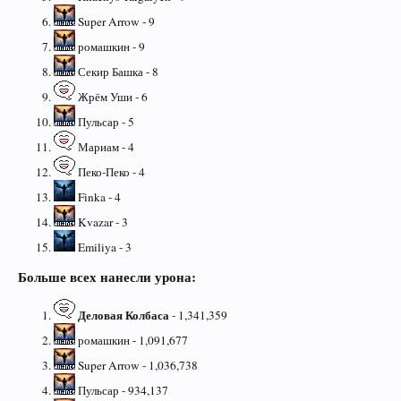
Super Arrow - 9
ромашкин - 9
Секир Башка - 8
Жрём Уши - 6
Пульсар - 5
Мариам - 4
Пеко-Пеко - 4
Finka - 4
Kvazar - 3
Emiliya - 3
Больше всех нанесли урона:
Деловая Колбаса
- 1,341,359
ромашкин - 1,091,677
Super Arrow - 1,036,738
Пульсар - 934,137