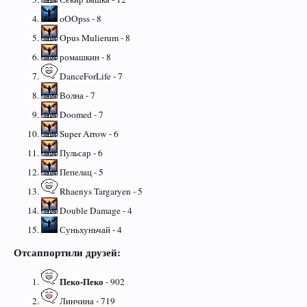
oOOpss - 8
Opus Mulierum - 8
ромашкин - 8
DanceForLife - 7
Волна - 7
Doomed - 7
Super Arrow - 6
Пульсар - 6
Пепелац - 5
Rhaenys Targaryen - 5
Double Damage - 4
Суньхуньчай - 4
Отсаппортили друзей:
Пеко-Пеко
- 902
Линчина - 719