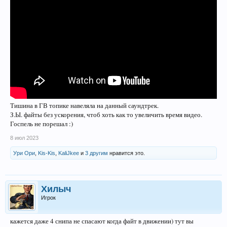
Тишина в ГВ топике навеляла на данный саундтрек.
З.Ы. файты без ускорения, чтоб хоть как то увеличить время видео.
Госпель не порешал :)
8 июл 2023
Ури Ори
,
Kis-Kis
,
KaliJkee
и
3 другим
нравится это.
Хилыч
Игрок
кажется даже 4 снипа не спасают когда файт в движении) тут вы