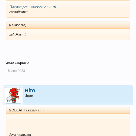
Посмотреть вложение 32220
совпадение?
X сказал(а):
↑
kali Jkee - 5
дело закрыто
15 июн 2023
Hito
Игрок
GODEATH сказал(а):
↑
дело закрыто