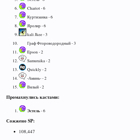
Chariot - 6
Куртизанка - 6
Яролир - 6
kali Jkee - 3
Граф Фтороводородный - 3
Epson - 2
Samuraika - 2
Quickly - 2
-Аминь- - 2
Вялый - 2
Промахнулись кастами:
Эстель
- 6
Сожжено SP:
108,447