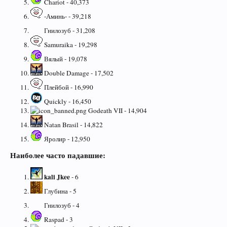
Chariot - 40,373
-Аминь- - 39,218
Гнилозуб - 31,208
Samuraika - 19,298
Вялый - 19,078
Double Damage - 17,502
Плейбой - 16,990
Quickly - 16,450
Godeath VII - 14,904
Natan Brasil - 14,822
Яролир - 12,950
Наиболее часто падавшие:
kali Jkee
- 6
Глубина - 5
Гнилозуб - 4
Raspad - 3