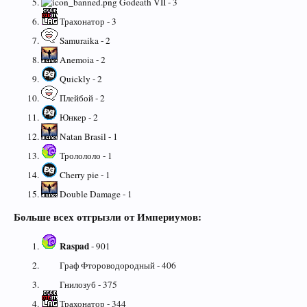
Godeath VII - 3
Трахонатор - 3
Samuraika - 2
Anemoia - 2
Quickly - 2
Плейбой - 2
Юнкер - 2
Natan Brasil - 1
Тролололо - 1
Cherry pie - 1
Double Damage - 1
Больше всех отгрызли от Империумов:
Raspad
- 901
Граф Фтороводородный - 406
Гнилозуб - 375
Трахонатор - 344