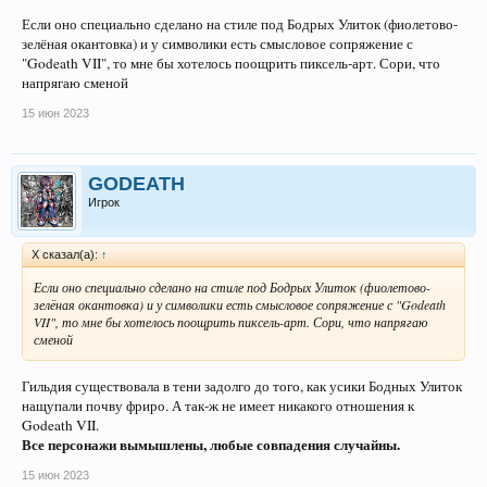
Если оно специально сделано на стиле под Бодрых Улиток (фиолетово-
зелёная окантовка) и у символики есть смысловое сопряжение с
"Godeath VII", то мне бы хотелось поощрить пиксель-арт. Сори, что
напрягаю сменой
15 июн 2023
GODEATH
Игрок
X сказал(а):
↑
Если оно специально сделано на стиле под Бодрых Улиток (фиолетово-
зелёная окантовка) и у символики есть смысловое сопряжение с "Godeath
VII", то мне бы хотелось поощрить пиксель-арт. Сори, что напрягаю
сменой
Гильдия существовала в тени задолго до того, как усики Бодных Улиток
нащупали почву фриро. А так-ж не имеет никакого отношения к
Godeath VII.
Все персонажи вымышлены, любые совпадения случайны.
15 июн 2023