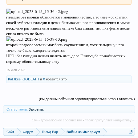
гильдия без иконки обвиняется в мошенничестве, а точнее - сокрытии
своей эмблемы гильдии в целях безнаказанного проникновения в замок,
несколько раз известным лицом на пеке был спилит имп, на флаге после
спила ничего не было
второй подозреваемый мог быть соучастником, хотя гильдии у него
точно не было, следствие ведется
UPD: без гильдии нельзя пилить имп, дело Гнилозуба приобщается к
первому обвинительному акту
15 июн 2023
KaliJkee
,
GODEATH
и
X
нравится это.
(Вы должны войти или зарегистрироваться, чтобы ответить.)
Статус темы:
Закрыта.
16+ • дружелюбное сообщество • табак притупляет инициативу • алкоголь
Сайт
Форум
Гильд-Бар
Война за Империум