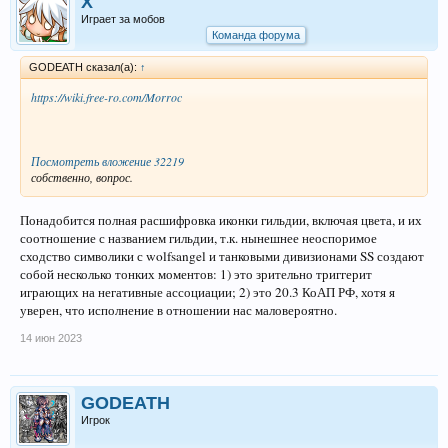
X
Играет за мобов
Команда форума
GODEATH сказал(а):
↑
https://wiki.free-ro.com/Morroc
Посмотреть вложение 32219
собственно, вопрос.
Понадобится полная расшифровка иконки гильдии, включая цвета, и их
соотношение с названием гильдии, т.к. нынешнее неоспоримое
сходство символики с wolfsangel и танковыми дивизионами SS создают
собой несколько тонких моментов: 1) это зрительно триггерит
играющих на негативные ассоциации; 2) это 20.3 КоАП РФ, хотя я
уверен, что исполнение в отношении нас маловероятно.
14 июн 2023
GODEATH
Игрок