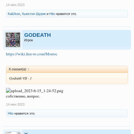
14 июн 2023
KaliJkee
,
Хьюстон Шурик
и
Hito
нравится это.
GODEATH
Игрок
https://wiki.free-ro.com/Morroc
X сказал(а):
↑
Godeath VII - 1
собственно, вопрос.
14 июн 2023
Hito
нравится это.