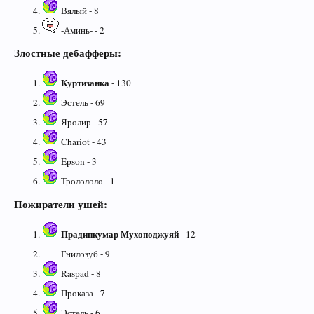
Вялый - 8
-Аминь- - 2
Злостные дебафферы:
Куртизанка
- 130
Эстель - 69
Яролир - 57
Chariot - 43
Epson - 3
Тролололо - 1
Пожиратели ушей:
Прадипкумар Мухоподжуяй
- 12
Гнилозуб - 9
Raspad - 8
Проказа - 7
Эстель - 6