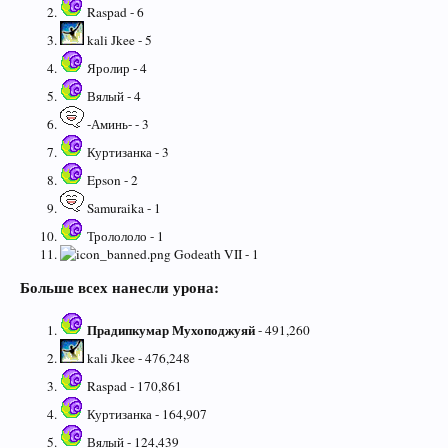
Raspad - 6
kali Jkee - 5
Яролир - 4
Вялый - 4
-Аминь- - 3
Куртизанка - 3
Epson - 2
Samuraika - 1
Тролололо - 1
Godeath VII - 1
Больше всех нанесли урона:
Прадипкумар Мухоподжуяй
- 491,260
kali Jkee - 476,248
Raspad - 170,861
Куртизанка - 164,907
Вялый - 124,439