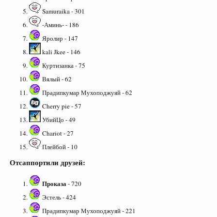
Samuraika - 301
-Аминь- - 186
Яролир - 147
kali Jkee - 146
Куртизанка - 75
Вялый - 62
Прадипкумар Мухоподжуяй - 62
Cherry pie - 57
УбийЦо - 49
Chariot - 27
Плейбой - 10
Отсаппортили друзей:
Проказа
- 720
Эстель - 424
Прадипкумар Мухоподжуяй - 221