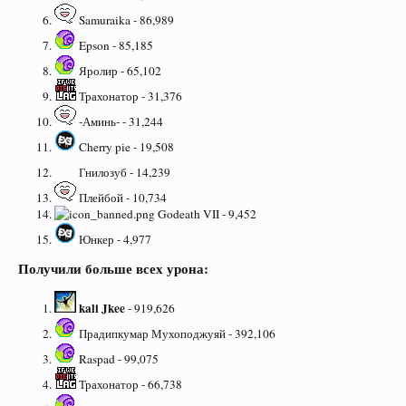
Samuraika - 86,989
Epson - 85,185
Яролир - 65,102
Трахонатор - 31,376
-Аминь- - 31,244
Cherry pie - 19,508
Гнилозуб - 14,239
Плейбой - 10,734
Godeath VII - 9,452
Юнкер - 4,977
Получили больше всех урона:
kali Jkee
- 919,626
Прадипкумар Мухоподжуяй - 392,106
Raspad - 99,075
Трахонатор - 66,738