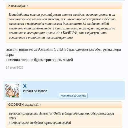
X сказал(а):
↑
Понадобится полная расшифровка иконки гильдии, включая цвета, и их
соотношение с названием гильдии, т.к. нынешнее неоспоримое сходство
символики с wolfsangel и танковыми дивизионами SS создают собой
несколько тонких моментов: 1) это зрительно триггерит играющих на
негативные ассоциации; 2) это 20.3 КоАП РФ, хотя я уверен, что
исполнение в отношении нас маловероятно.
гильдия называется Assassins Guild и была сделана как обыгрывка лора
игры
я сменил лого. не будем триггерить людей
14 июн 2023
X
Играет за мобов
Команда форума
GODEATH сказал(а):
↑
гильдия называется Assassins Guild и была сделана как обыгрывка лора
игры
я сменил лого. не будем триггерить людей