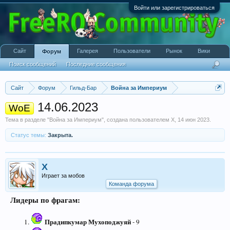
Войти или зарегистрироваться
Сайт
Галерея
Пользователи
Рынок
Вики
Форум
Поиск сообщений
Последние сообщения
Сайт
Форум
Гильд-Бар
Война за Империум
14.06.2023
WoE
Тема в разделе "
Война за Империум
", создана пользователем
X
,
14 июн 2023
.
Статус темы:
Закрыта.
X
Играет за мобов
Команда форума
Лидеры по фрагам:
Прадипкумар Мухоподжуяй
- 9