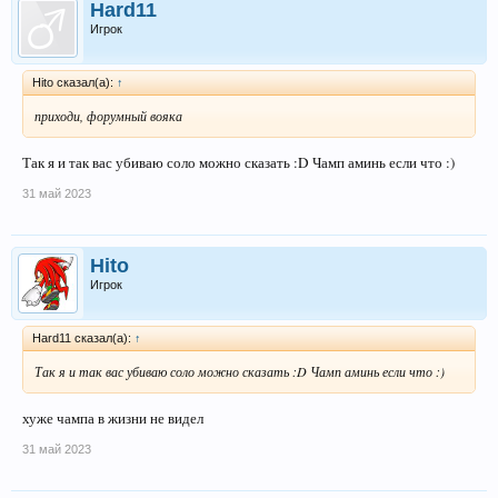
Hard11
Игрок
Hito сказал(а):
↑
приходи, форумный вояка
Так я и так вас убиваю соло можно сказать :D Чамп аминь если что :)
31 май 2023
Hito
Игрок
Hard11 сказал(а):
↑
Так я и так вас убиваю соло можно сказать :D Чамп аминь если что :)
хуже чампа в жизни не видел
31 май 2023