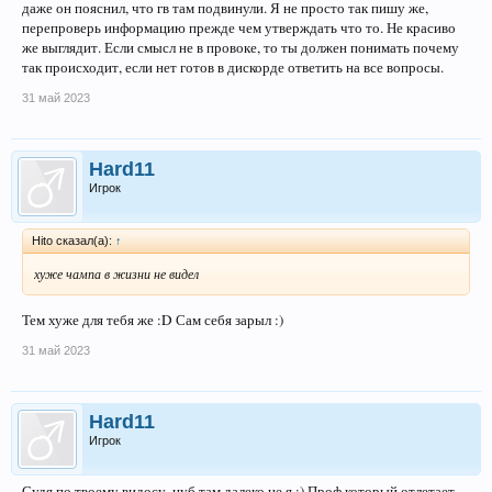
даже он пояснил, что гв там подвинули. Я не просто так пишу же,
перепроверь информацию прежде чем утверждать что то. Не красиво
же выглядит. Если смысл не в провоке, то ты должен понимать почему
так происходит, если нет готов в дискорде ответить на все вопросы.
31 май 2023
Hard11
Игрок
Hito сказал(а):
↑
хуже чампа в жизни не видел
Тем хуже для тебя же :D Сам себя зарыл :)
31 май 2023
Hard11
Игрок
Судя по твоему видосу, нуб там далеко не я :) Проф который отлетает