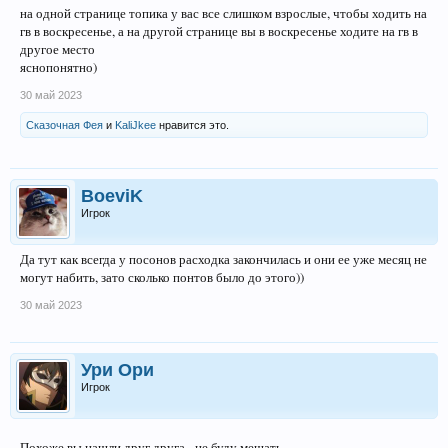
на одной странице топика у вас все слишком взрослые, чтобы ходить на
гв в воскресенье, а на другой странице вы в воскресенье ходите на гв в
другое место
яснопонятно)
30 май 2023
Сказочная Фея
и
KaliJkee
нравится это.
BoeviK
Игрок
Да тут как всегда у посонов расходка закончилась и они ее уже месяц не
могут набить, зато сколько понтов было до этого))
30 май 2023
Ури Ори
Игрок
Похоже вы нашли друг друга - не буду мешать