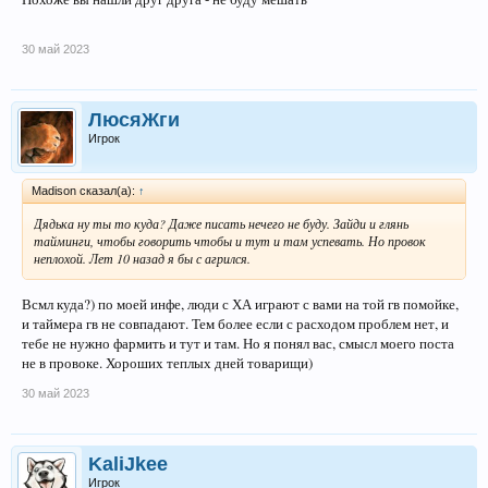
30 май 2023
ЛюсяЖги
Игрок
Madison сказал(а):
↑
Дядька ну ты то куда? Даже писать нечего не буду. Зайди и глянь
тайминги, чтобы говорить чтобы и тут и там успевать. Но провок
неплохой. Лет 10 назад я бы с агрился.
Всмл куда?) по моей инфе, люди с ХА играют с вами на той гв помойке,
и таймера гв не совпадают. Тем более если с расходом проблем нет, и
тебе не нужно фармить и тут и там. Но я понял вас, смысл моего поста
не в провоке. Хороших теплых дней товарищи)
30 май 2023
KaliJkee
Игрок