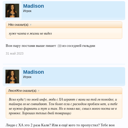
Madison
Игрок
Hito сказал(а):
↑
хуже чампа в жизни не видел
Вон пару постами выше пишет :))) из соседней гильдии
31 май 2023
Madison
Игрок
ЛюсяЖги сказал(а):
↑
Всмл куда?) по моей инфе, люди с ХА играют с вами на той гв помойке, и
таймера гв не совпадают. Тем более если с расходом проблем нет, и тебе
не нужно фармить и тут и там. Но я понял вас, смысл моего поста не в
провоке. Хороших теплых дней товарищи)
Люди с ХА это 2 раза Кали? Или я ещё кого то пропустил? Тебе вон