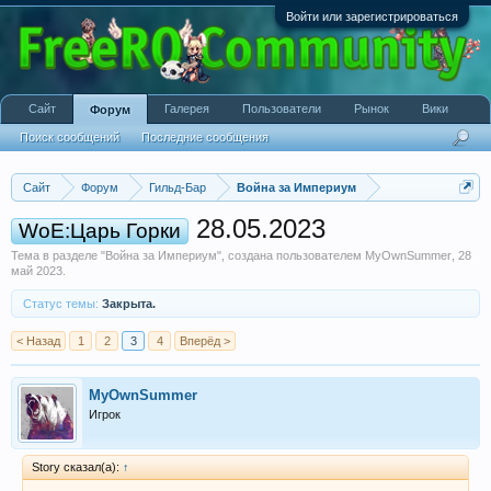
Войти или зарегистрироваться
Сайт
Галерея
Пользователи
Рынок
Вики
Форум
Поиск сообщений
Последние сообщения
Сайт
Форум
Гильд-Бар
Война за Империум
28.05.2023
WoE:Царь Горки
Тема в разделе "
Война за Империум
", создана пользователем
MyOwnSummer
,
28
май 2023
.
Статус темы:
Закрыта.
< Назад
1
2
3
4
Вперёд >
MyOwnSummer
Игрок
Story сказал(а):
↑