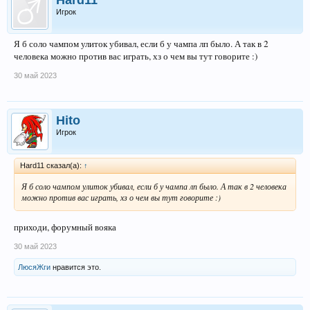
Hard11
Игрок
Я б соло чампом улиток убивал, если б у чампа лп было. А так в 2
человека можно против вас играть, хз о чем вы тут говорите :)
30 май 2023
Hito
Игрок
Hard11 сказал(а):
↑
Я б соло чампом улиток убивал, если б у чампа лп было. А так в 2 человека
можно против вас играть, хз о чем вы тут говорите :)
приходи, форумный вояка
30 май 2023
ЛюсяЖги
нравится это.