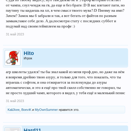
от чампа, соул чендж на гв, да еще и без браги :D В вас влетают пати, но
паутину ты кидаешь на хп, в чем смысл твоего мува?:D Пневму на имп?
Зачем? Замок мы б забрали и так, а вот бегать от файтов по разным
замкам,такое себе дело. А да,посмотри стату с последних суббот и
подумай над своим геймплеем на профе :)
31 май 2023
Hito
Игрок
агр школоты удался! ты бы знал какой из меня проф дно, но даже на нём
я вовремя дрейню твою азуру, и только для того, что показать, что ты
играешь с софтом, и она отжирается за полсекунды до азуры
автоматически, и это я ещё про твой скилл собственно не говорил, ты
не просто худший чамп, которого я видел, у тебя ещё и маленький пенис
31 май 2023
KaliJkee
,
BoeviK
и
MyOwnSummer
нравится это.
Hard11