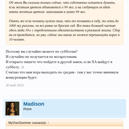
Об этом Вы сказали только сейчас, что собственно остается думать.
если желтым цветом объявляется о 99 эко, а на следующем гв идет
опять желтым цветом: напоминаю в замке 99 эко.
Опять же если человеку нужно там, что-то поливать в саду, то хоть до
1000 эку разгони, он все равно не бросит сад. Все-таки большей частью
здесь люди 30+ с определенными обязательствами в реальной жизни. Сбор
на гв проводится, но увы, сейчас мы никак не можем перешагнуть порог в
10 человек.
Поэтому вы случайно можете по субботам?
И случайно не получается по воскресеньям.
И открыто пишете что пойдете в другой замок, если ХА выйдут в
субботу. :)
Считаю что вам пора выходить по средам - там у вас точно минимум
конкуренции будет.
30 май 2023
Madison
Игрок
MyOwnSummer сказал(а):
↑