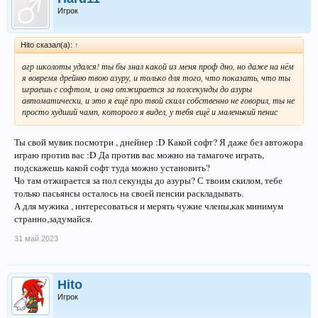
Игрок
Hito сказал(а):
↑
агр школоты удался! ты бы знал какой из меня проф дно, но даже на нём
я вовремя дрейню твою азуру, и только для того, что показать, что ты
играешь с софтом, и она отжирается за полсекунды до азуры
автоматически, и это я ещё про твой скилл собственно не говорил, ты не
просто худший чамп, которого я видел, у тебя ещё и маленький пенис
Ты свой мувик посмотри , днейнер :D Какой софт? Я даже без автожора
играю против вас :D Да против вас можно на тамагоче играть,
подскажешь какой софт туда можно установить?
Чо там отжирается за пол секунды до азуры? С твоим скилом, тебе
только пасьянсы осталось на своей пенсии раскладывать.
А для мужика , интересоваться и мерять чужие члены,как минимум
странно,задумайся.
31 май 2023
Hito
Игрок