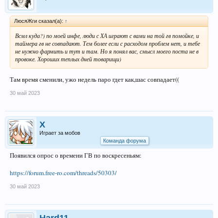
ЛюсяЖги сказал(а):
↑
Всмл куда?) по моей инфе, люди с ХА играют с вами на той гв помойке, и
таймера гв не совпадают. Тем более если с расходом проблем нет, и тебе
не нужно фармить и тут и там. Но я понял вас, смысл моего поста не в
провоке. Хороших теплых дней товарищи)
Там время сменили, ужо недель паро гдет как,шас совпадает((
30 май 2023
X
Играет за мобов
Команда форума
Появился опрос о времени ГВ по воскресеньям:
https://forum.free-ro.com/threads/50303/
30 май 2023