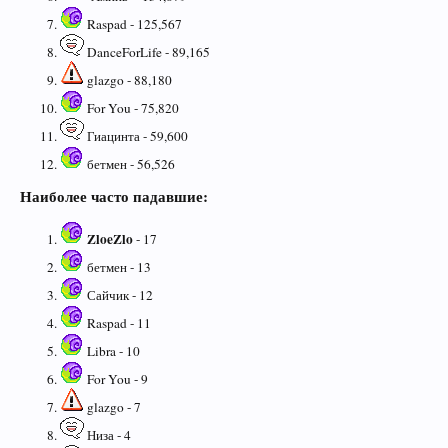
Raspad - 125,567
DanceForLife - 89,165
glazgo - 88,180
For You - 75,820
Гиацинта - 59,600
бетмен - 56,526
Наиболее часто падавшие:
ZloeZlo
- 17
бетмен - 13
Сайчик - 12
Raspad - 11
Libra - 10
For You - 9
glazgo - 7
Низа - 4