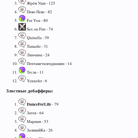
Жрём Уши - 125
Пеко-Пеко - 82
For You - 80
Sex on Fire - 74
Quinella - 39
Tamashi - 31
Линчина - 24
Пентаметилендиамин - 14
Тесла - 11
Yennefer - 6
Злостные дебафферы:
DanceForLife
- 79
Затея - 64
Мариам - 53
ЗаливайКа - 26