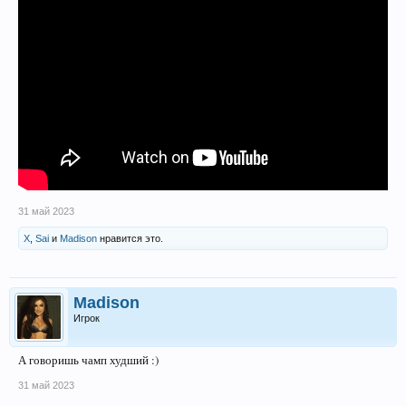
31 май 2023
X
,
Sai
и
Madison
нравится это.
Madison
Игрок
А говоришь чамп худший :)
31 май 2023