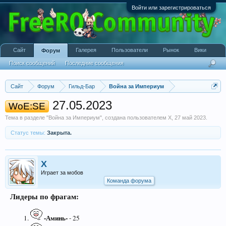
Войти или зарегистрироваться
Сайт
Галерея
Пользователи
Рынок
Вики
Форум
Поиск сообщений
Последние сообщения
Сайт
Форум
Гильд-Бар
Война за Империум
27.05.2023
WoE:SE
Тема в разделе "
Война за Империум
", создана пользователем
X
,
27 май 2023
.
Статус темы:
Закрыта.
X
Играет за мобов
Команда форума
Лидеры по фрагам:
-Аминь-
- 25