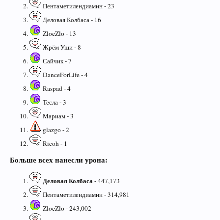
Пентаметилендиамин - 23
Деловая Колбаса - 16
ZloeZlo - 13
Жрём Уши - 8
Сайчик - 7
DanceForLife - 4
Raspad - 4
Тесла - 3
Мариам - 3
glazgo - 2
Ricoh - 1
Больше всех нанесли урона:
Деловая Колбаса
- 447,173
Пентаметилендиамин - 314,981
ZloeZlo - 243,002