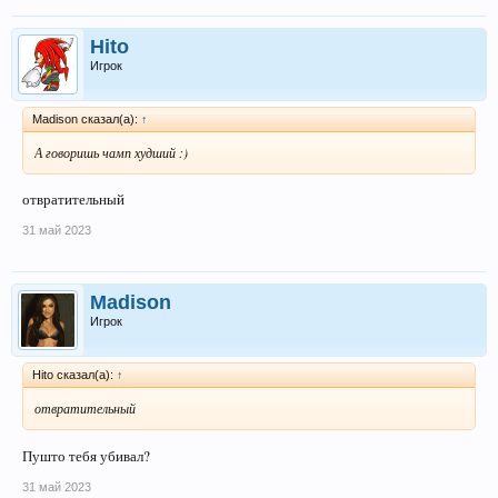
Hito
Игрок
Madison сказал(а):
↑
А говоришь чамп худший :)
отвратительный
31 май 2023
Madison
Игрок
Hito сказал(а):
↑
отвратительный
Пушто тебя убивал?
31 май 2023