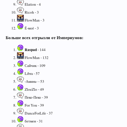
Elation - 4
Ricoh - 3
FlowMan - 3
Ё-моё - 3
Больше всех отгрызли от Империумов:
Raspad
- 144
FlowMan - 132
Сайчик - 109
Libra - 57
-Аминь- - 53
ZloeZlo - 49
Пеко-Пеко - 39
For You - 39
DanceForLife - 37
бетмен - 31