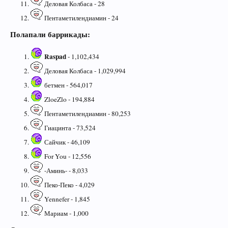
Деловая Колбаса - 28
Пентаметилендиамин - 24
Полапали баррикады:
Raspad
- 1,102,434
Деловая Колбаса - 1,029,994
бетмен - 564,017
ZloeZlo - 194,884
Пентаметилендиамин - 80,253
Гиацинта - 73,524
Сайчик - 46,109
For You - 12,556
-Аминь- - 8,033
Пеко-Пеко - 4,029
Yennefer - 1,845
Мариам - 1,000