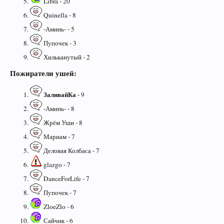
Libra - 20
Quinella - 8
-Аминь- - 5
Пупочек - 3
Хильканутый - 2
Пожиратели ушей:
ЗаливайКа
- 9
-Аминь- - 8
Жрём Уши - 8
Мариам - 7
Деловая Колбаса - 7
glazgo - 7
DanceForLife - 7
Пупочек - 7
ZloeZlo - 6
Сайчик - 6