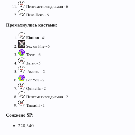
Пентаметилендиамин - 6
Пеко-Пеко - 6
Промахнулись кастами:
Elation
- 41
Sex on Fire - 6
Тесла - 6
Затея - 5
-Аминь- - 2
For You - 2
Quinella - 2
Пентаметилендиамин - 2
Tamashi - 1
Сожжено SP:
220,340