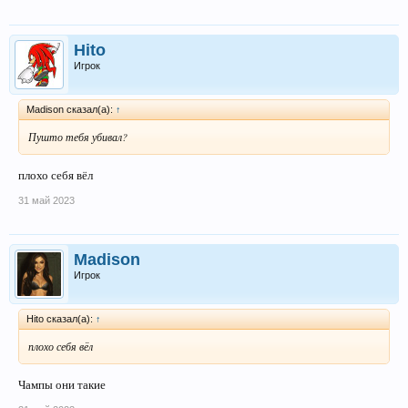
Hito
Игрок
Madison сказал(а):
↑
Пушто тебя убивал?
плохо себя вёл
31 май 2023
Madison
Игрок
Hito сказал(а):
↑
плохо себя вёл
Чампы они такие