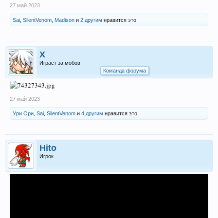
27 май 2023
Sai
,
SilentVenom
,
Madison
и
2 другим
нравится это.
X
Играет за мобов
Команда форума
27 май 2023
Ури Ори
,
Sai
,
SilentVenom
и
4 другим
нравится это.
Hito
Игрок