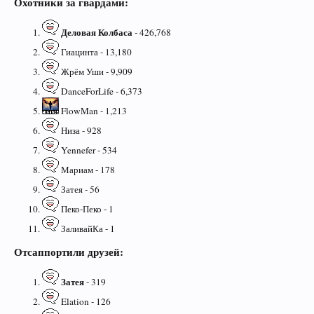
Охотники за гвардами:
Деловая Колбаса
- 426,768
Гиацинта - 13,180
Жрём Уши - 9,909
DanceForLife - 6,373
FlowMan - 1,213
Низа - 928
Yennefer - 534
Мариам - 178
Затея - 56
Пеко-Пеко - 1
ЗаливайКа - 1
Отсаппортили друзей:
Затея
- 319
Elation - 126