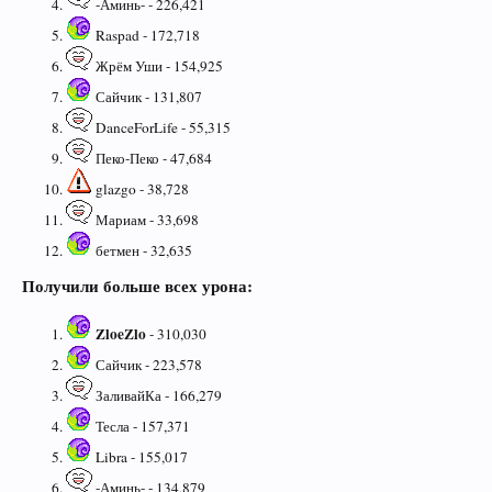
-Аминь- - 226,421
Raspad - 172,718
Жрём Уши - 154,925
Сайчик - 131,807
DanceForLife - 55,315
Пеко-Пеко - 47,684
glazgo - 38,728
Мариам - 33,698
бетмен - 32,635
Получили больше всех урона:
ZloeZlo
- 310,030
Сайчик - 223,578
ЗаливайКа - 166,279
Тесла - 157,371
Libra - 155,017
-Аминь- - 134,879