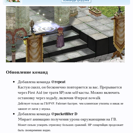
Команда форума
Обновление команд
@repeat
Добавлена команда
Кастуя скилл, он бесконечно повторяется за вас. Прерывается
через First Aid (не тратя SP) или self-касты. Можно включить
остановку через ходьбу, включив @repeat nowalk
Действует только на ГВ/PVP. Работает быстрее, чем клиентские утилиты и никак не
зависит от лагов у игрока.
@packetfilter D
Добавлена команда
Убирает анимацию получения урона окружающими на ГВ.
Может сильно ускорить отрисовку больших сражений. HP сопартийцев продолжает
быть своевременно видно.