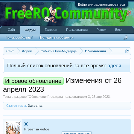
Войти или зарегистрироваться
Сайт
Галерея
Пользователи
Рынок
Вики
Форум
Поиск сообщений
Последние сообщения
Сайт
Форум
События Рун-Мидгарда
Обновления
Полный список обновлений за всё время:
здеся
Изменения от 26
Игровое обновление
апреля 2023
Тема в разделе "
Обновления
", создана пользователем
X
,
26 апр 2023
.
Статус темы:
Закрыта.
X
Играет за мобов