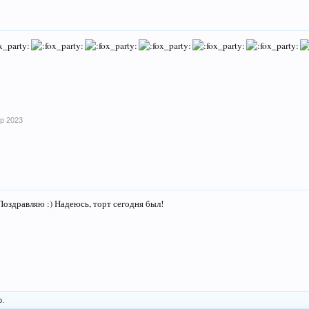
пр 2023
оздравляю :) Надеюсь, торт сегодня был!
о.