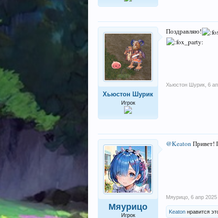
Поздравляю!
Хьюстон Шурик
,
6 а
Хьюстон Шурик
Игрок
@Keaton
Привет! П
Мяурицо
,
6 апр 2025
Мяурицо
Keaton
нравится эт
Игрок