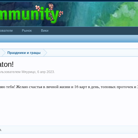
ователи
Рынок
Вики
Праздники и грацы
ton!
пользователем
Мяурицо
,
6 апр 2023
.
ю тебя! Желаю счастья в личной жизни и 16 карт в день, топовых проточек и 30
о.