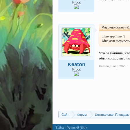
Игрок
Мяурицо сказал(а)
Это грустно :(
Мне вот термостат
Что за машина, чт
обычно достаточно
Keaton
Keaton
,
8 апр 2025
Игрок
Сайт
Форум
Центральная Площадь
Тайга
Русский (RU)