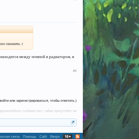
ого снимать :(
 находится между помпой и радиатором, и
#6
войти или зарегистрироваться, чтобы ответить.)
ое сообщество • табак притупляет инициативу • алкоголь наносит вред в любом количе
атная связь
Помощь
Сайт
Вверх