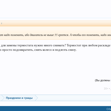
:
↑
 надо поменять, ибо двигатель не выше 55 греется. А чтобы его поменять, надо мн
о для замены термостата нужно много снимать? Термостат при любом раскладе
 просто подомкратить, снять колесо и подлезть снизу.
(Вы должны 
16+ • дружелюбн
Праздники и грацы
Обр