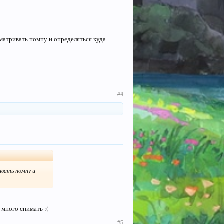
сматривать помпу и определяться куда
#4
ивать помпу и
 много снимать :(
#5