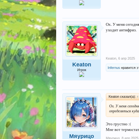
Ох. У меня сегодн
уходит антифриз.
Keaton
,
6 апр 2025
Keaton
Infernus
нравится э
Игрок
Keaton сказал(а):
↑
Ох. У меня сегодн
определяться куд
Это грустно :(
Мне вот термостат 
Мяурицо
Мяурицо
,
8 апр 2025