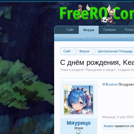
Сайт
Галерея
Польз
Форум
Поиск сообщений
Последние сообщения
Сайт
Форум
Центральная Площадь
С днём рождения, Kea
Тема в разделе "
Праздники и грацы
", создана 
@Keaton
Поздравля
Мяурицо
,
6 апр 2023
Мяурицо
Keaton
нравится эт
Игрок