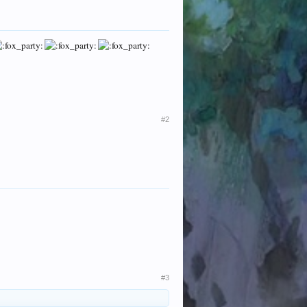
#2
#3