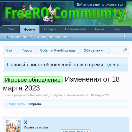
Войти или зарегистрироваться
Сайт
Галерея
Пользователи
Рынок
Вики
Форум
Поиск сообщений
Последние сообщения
Сайт
Форум
События Рун-Мидгарда
Обновления
Полный список обновлений за всё время:
здеся
Изменения от 18
Игровое обновление
марта 2023
Тема в разделе "
Обновления
", создана пользователем
X
,
18 мар 2023
.
Статус темы:
Закрыта.
X
Играет за мобов