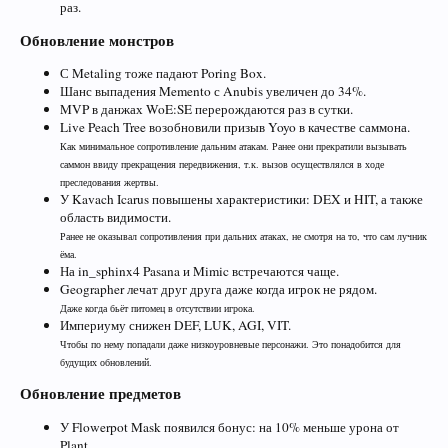
раз.
Обновление монстров
С Metaling тоже падают Poring Box.
Шанс выпадения Memento с Anubis увеличен до 34%.
MVP в данжах WoE:SE перерождаются раз в сутки.
Live Peach Tree возобновили призыв Yoyo в качестве саммона.
Как минимальное сопротивление дальним атакам. Ранее они прекратили вызывать
саммон ввиду прекращения передвижения, т.к. вызов осуществлялся в ходе
преследования жертвы.
У Kavach Icarus повышены характеристики: DEX и HIT, а также
область видимости.
Ранее не оказывал сопротивления при дальних атаках, не смотря на то, что сам лучник
ёма.
На in_sphinx4 Pasana и Mimic встречаются чаще.
Geographer лечат друг друга даже когда игрок не рядом.
Даже когда бьёт питомец в отсутствии игрока.
Империуму снижен DEF, LUK, AGI, VIT.
Чтобы по нему попадали даже низкоуровневые персонажи. Это понадобится для
будущих обновлений.
Обновление предметов
У Flowerpot Mask появился бонус: на 10% меньше урона от
Plant.