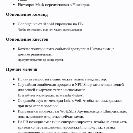
Flowerpot Mask переименован в Flowerpot.
Обновление команд
Сообщение от @hold упрощено на ГВ.
Чтобы не мозолить глаз при частом использовании.
Обновление квестов
Котёл с хэллоуинских событий доступен в Нифльхейме, в
домике развенчания.
Пробудет примерно до конца апреля.
Прочие мелочи
Принять запрос на альянс может только гильдмастер.
Случайная ошибочная продажа в NPC Shop заточенных вещей
или вещей с картами теперь невозможна.
Если всё-таки нужно продать, используйте @safesell.
Сокращён звук от мелодии Loki's Veil, чтобы не накладывался
при переиспользовании.
Исправлены мини-карты WoE:SE в Арунафельце и Шварцвальде,
показывающие открытые сейчас замки.
На ГВ позиция смерти не синхронизируется, чтобы не отвлекать
зрительно перемещением персонажей по полу, т.к. в замке
воскрешение не используется и точность не важна.