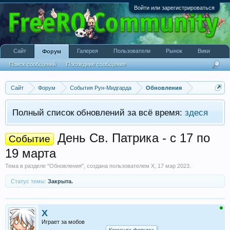
Войти или зарегистрироваться
Сайт
Галерея
Пользователи
Рынок
Вики
Форум
Поиск сообщений
Последние сообщения
Сайт
Форум
События Рун-Мидгарда
Обновления
Полный список обновлений за всё время:
здеся
День Св. Патрика - c 17 по
Событие
19 марта
Тема в разделе "
Обновления
", создана пользователем
X
,
17 мар 2023
.
Статус темы:
Закрыта.
X
Играет за мобов