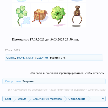
Проходит:
с 17.03.2023 до 19.03.2023 23:59
MSK
17 мар 2023
Glubina
,
BoeviK
,
Krelian
и
2 другим
нравится это.
(Вы должны войти или зарегистрироваться, чтобы ответить.)
Статус темы:
Закрыта.
16+ • дружелюбное сообщество • табак притупляет инициативу • алкоголь наносит 
Сайт
Форум
События Рун-Мидгарда
Обновления