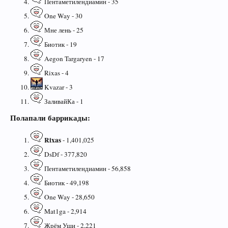
Пентаметилендиамин - 35
One Way - 30
Мне лень - 25
Биотик - 19
Aegon Targaryen - 17
Rixas - 4
Kvazar - 3
ЗаливайКа - 1
Полапали баррикады:
Rixas
- 1,401,025
DsDf - 377,820
Пентаметилендиамин - 56,858
Биотик - 49,198
One Way - 28,650
Mat1ga - 2,914
Жрём Уши - 2,221