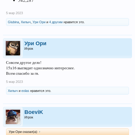
5 мар 2023
Glubina
,
Хилыч
,
Ури Ори
и
4 другим
нравится это.
Ури Ори
Игрок
Совсем другое дело!
15х16 выглядит однозначно интереснее.
Всем спасибо за гв.
5 мар 2023
Хилыч
и
eolas
нравится это.
BoeviK
Игрок
Ури Ори сказал(а):
↑