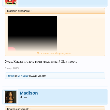
Madison сказал(а):
↑
Нажмите, чтобы раскрыть...
Спасибо Матыге за стрим с которого я собрал мувик.
Ужас. Как вы играете в эти квадратики? Шок просто.
6 мар 2023
Krelian
и
Мяурицо
нравится это.
Madison
Игрок
Keaton сказал(а):
↑