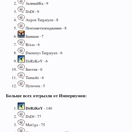
ЗаливайКа - 9
DsDf - 9
Aegon Targaryen - 8
Пентаметилендиамин - 8
Бывшая - 7
Rixas - 6
Daenerys Targaryen - 6
DeRzKoY - 6
Биотик - 6
Tamashi - 6
Пупочек - 5
Больше всех отгрызли от Империумов:
DeRzKoY
- 140
DsDf - 77
Mat1ga - 75