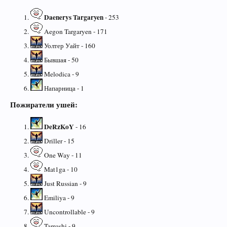
Daenerys Targaryen
- 253
Aegon Targaryen - 171
Уолтер Уайт - 160
Бывшая - 50
Melodica - 9
Напарница - 1
Пожиратели ушей:
DeRzKoY
- 16
Driller - 15
One Way - 11
Mat1ga - 10
Just Russian - 9
Emiliya - 9
Uncontrollable - 9
Tamashi - 9