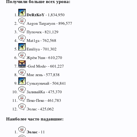
Получили больше всех урона:
DeRzKoY
- 1,834,950
Aegon Targaryen - 896,577
Пупочек - 821,129
Mat1ga - 762,568
Emiliya - 701,302
Жрём Уши - 610,270
-God Mode- - 601,227
Мне лень - 577,838
Суньхуньчай - 504,841
ЗаливайКа - 475,370
Пеко-Пеко - 461,783
Эолас - 425,062
Наиболее часто падавшие:
Эолас
- 11