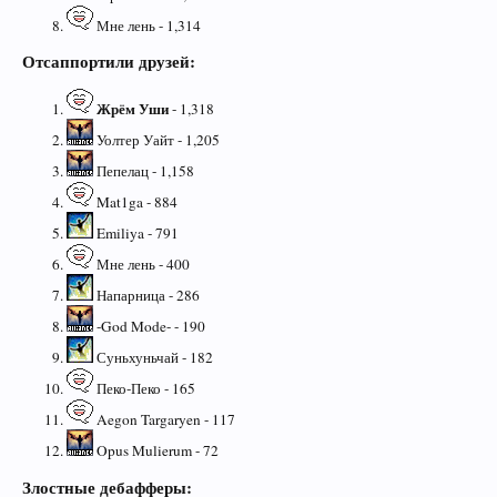
Мне лень - 1,314
Отсаппортили друзей:
Жрём Уши
- 1,318
Уолтер Уайт - 1,205
Пепелац - 1,158
Mat1ga - 884
Emiliya - 791
Мне лень - 400
Напарница - 286
-God Mode- - 190
Суньхуньчай - 182
Пеко-Пеко - 165
Aegon Targaryen - 117
Opus Mulierum - 72
Злостные дебафферы: