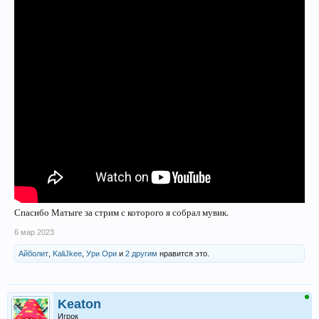
Спасибо Матыге за стрим с которого я собрал мувик.
6 мар 2023
Айболит
,
KaliJkee
,
Ури Ори
и
2 другим
нравится это.
Keaton
Игрок