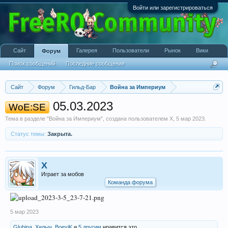
Войти или зарегистрироваться
Сайт
Галерея
Пользователи
Рынок
Вики
Форум
Поиск сообщений
Последние сообщения
Сайт
Форум
Гильд-Бар
Война за Империум
05.03.2023
WoE:SE
Тема в разделе "
Война за Империум
", создана пользователем
X
,
5 мар 2023
.
Статус темы:
Закрыта.
X
Играет за мобов
Команда форума
5 мар 2023
Glubina
,
Хилыч
,
BoeviK
и
5 другим
нравится это.