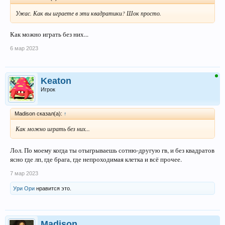
Ужас. Как вы играете в эти квадратики? Шок просто.
Как можно играть без них...
6 мар 2023
Keaton
Игрок
Madison сказал(а):
↑
Как можно играть без них...
Лол. По моему когда ты отыгрываешь сотню-другую гв, и без квадратов
ясно где лп, где брага, где непроходимая клетка и всё прочее.
7 мар 2023
Ури Ори
нравится это.
Madison