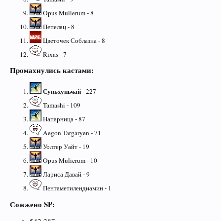
Opus Mulierum - 8
Пепелац - 8
Цветочек Соблазна - 8
Rixas - 7
Промахнулись кастами:
Суньхуньчай
- 227
Tamashi - 109
Напарница - 87
Aegon Targaryen - 71
Уолтер Уайт - 19
Opus Mulierum - 10
Лариса Давай - 9
Пентаметилендиамин - 1
Сожжено SP:
542,287