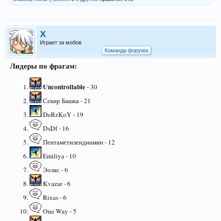
X
Играет за мобов
Команда форума
Лидеры по фрагам:
Uncontrollable
- 30
Секир Башка - 21
DeRzKoY - 19
DsDf - 16
Пентаметилендиамин - 12
Emiliya - 10
Эолас - 6
Kvazar - 6
Rixas - 6
One Way - 5