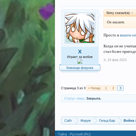
Story сказал(а):
↑
Он мисает.
Просто в
вашем о
Когда он не учитыв
стал более пригодн
X
Играет за мобов
X
,
24 фев 2023
Команда форума
Страница 3 из 3
< Назад
1
2
3
Статус темы:
Закрыта.
Сайт
Форум
Гильд-Бар
Война 
Тайга
Русский (RU)