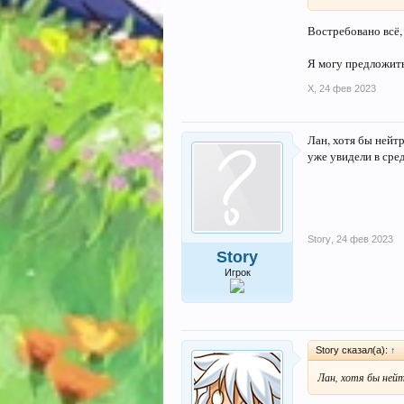
Востребовано всё, 
Я могу предложить
X
,
24 фев 2023
Лан, хотя бы нейтр
уже увидели в сред
Story
,
24 фев 2023
Story
Игрок
Story сказал(а):
↑
Лан, хотя бы ней