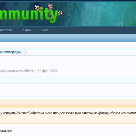
ователи
Рынок
Вики
за Империум
 пользователем
Айболит
,
19 фев 2023
.
гу вернуть бэкстаб обратно в его пре-реньювальную ванильную форму, сделав его таким
мально: