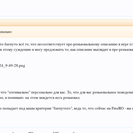
мально:
что багнуто всё то, что несоответствует пре-реньювальному описанию в игре (
уя этому суждению я могу предложить то, как описание выглядит в пре-ренью
что "оптимально" персонально для вас. То, что для вас реньювальное поведени
о, я понимаю: на этом зиждется
весь
реньювал.
попадает под ваши критерии "багнутого", ведь то, что сейчас на FreeRO - вы 