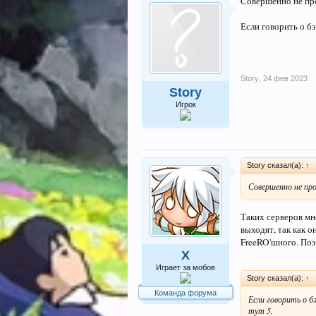
Совершенно не про
Если говорить о бэ
Story
,
24 фев 2023
Story
Игрок
Story сказал(а):
↑
Совершенно не пр
Таких серверов мн
выходят, так как 
FreeRO'шного. Поэ
X
Играет за мобов
Story сказал(а):
↑
Команда форума
Если говорить о б
тут 5.