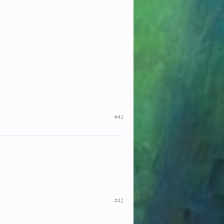
#41
#42