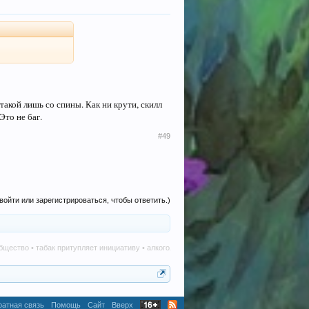
такой лишь со спины. Как ни крути, скилл
Это не баг.
#49
войти или зарегистрироваться, чтобы ответить.)
ритупляет инициативу • алкоголь наносит вред в любом количестве • телеграм-каналы 
атная связь
Помощь
Сайт
Вверх