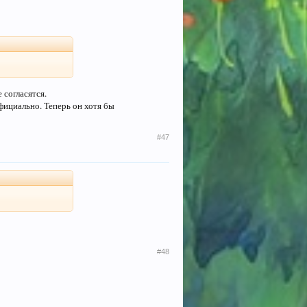
 согласятся.
фициально. Теперь он хотя бы
#47
#48