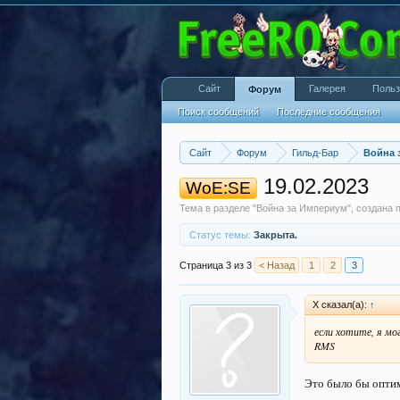
Сайт
Галерея
Польз
Форум
Поиск сообщений
Последние сообщения
Сайт
Форум
Гильд-Бар
Война 
19.02.2023
WoE:SE
Тема в разделе "
Война за Империум
", создана
Статус темы:
Закрыта.
Страница 3 из 3
< Назад
1
2
3
X сказал(а):
↑
если хотите, я мо
RMS
Это было бы опти