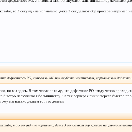
тив дефолтного РО, с чизовым МЕ или анубами, хантингами, нормальными даб
кстабе, то 5 секунд - не нормально, даже 3 сек делают сбр кроссов например н
отив дефолтного РО, с чизовым МЕ или анубами, хантингами, нормальными даблами и
ого, но мы здесь. В том числе потому, что дефолтное РО ввиду чизов проходит
оно быстро наскучивает большинству: на тех серверах пик интереса быстро пр
тому мы плавно делаем то, что делаем
экстабе, то 5 секунд - не нормально, даже 3 сек делают сбр кроссов например не вост