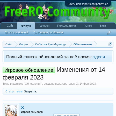
Войти или зарегистрироваться
Сайт
Галерея
Пользователи
Рынок
Вики
Форум
Поиск сообщений
Последние сообщения
Сайт
Форум
События Рун-Мидгарда
Обновления
Полный список обновлений за всё время:
здеся
Изменения от 14
Игровое обновление
февраля 2023
Тема в разделе "
Обновления
", создана пользователем
X
,
14 фев 2023
.
Статус темы:
Закрыта.
X
Играет за мобов