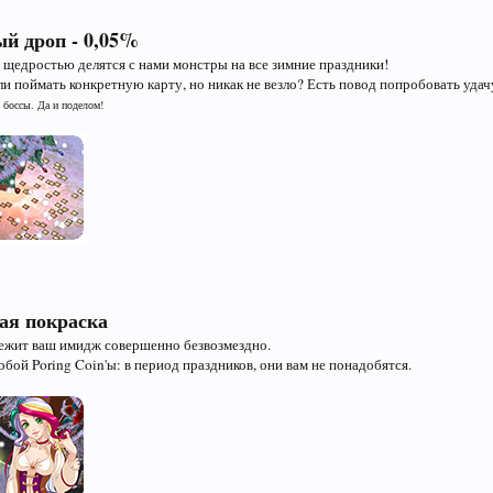
й дроп - 0,05%
щедростью делятся с нами монстры на все зимние праздники!
ли поймать конкретную карту, но никак не везло? Есть повод попробовать удач
 боссы. Да и поделом!
ая покраска
ежит ваш имидж совершенно безвозмездно.
обой Poring Coin'ы: в период праздников, они вам не понадобятся.