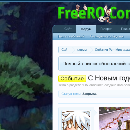
Сайт
Галерея
Польз
Форум
Поиск сообщений
Последние сообщения
Сайт
Форум
События Рун-Мидгарда
Полный список обновлений з
С Новым годо
Событие
Тема в разделе "
Обновления
", создана пользо
Статус темы:
Закрыта.