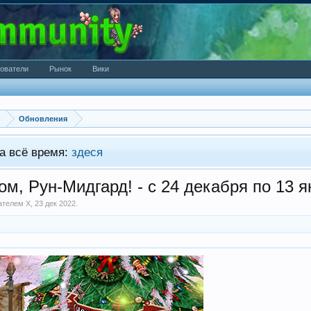
ователи
Рынок
Вики
Обновления
а всё время:
здеся
м, Рун-Мидгард! - с 24 декабря по 13 я
вателем
X
,
23 дек 2022
.