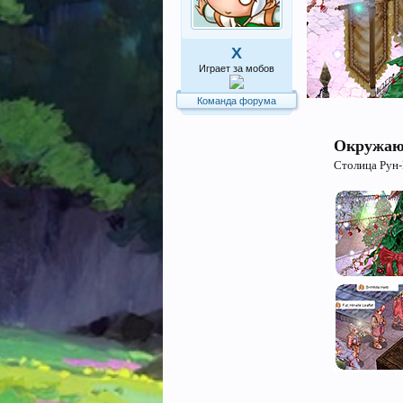
X
Играет за мобов
Команда форума
Окружаю
Столица Рун-