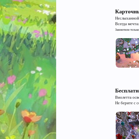
Карточны
Неслыханной 
Всегда мечта
Зажмотили только
Бесплатн
Виолетта осв
Не берите с с