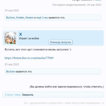
Последнее редактирование:
24 апр 2022
24 апр 2022
BoJoon
,
Krelian
,
Keaton
и
ещё 1-му
нравится это.
X
Играет за мобов
Команда форума
Кстати, вот этот арт становится вновь актуален :)
https://forum.free-ro.com/media/7566/
25 апр 2022
BoJoon
нравится это.
(Вы должны войти или зарегистрироваться, чтобы ответить.)
Статус темы:
Закрыта.
16+ • дружелюбное сообщество • табак притупляет инициативу • алко