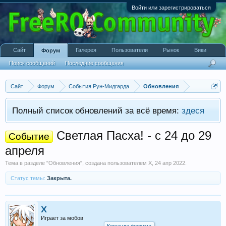
Войти или зарегистрироваться
Сайт
Галерея
Пользователи
Рынок
Вики
Форум
Поиск сообщений
Последние сообщения
Сайт
Форум
События Рун-Мидгарда
Обновления
Полный список обновлений за всё время:
здеся
Светлая Пасха! - с 24 до 29
Событие
апреля
Тема в разделе "
Обновления
", создана пользователем
X
,
24 апр 2022
.
Статус темы:
Закрыта.
X
Играет за мобов