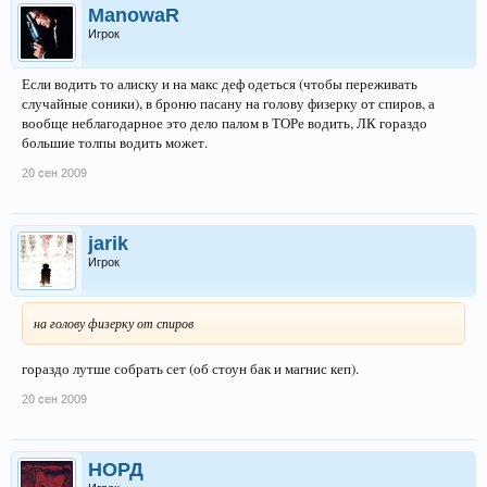
ManowaR
Игрок
Если водить то алиску и на макс деф одеться (чтобы переживать
случайные соники), в броню пасану на голову физерку от спиров, а
вообще неблагодарное это дело палом в ТОРе водить, ЛК гораздо
большие толпы водить может.
20 сен 2009
jarik
Игрок
на голову физерку от спиров
гораздо лутше собрать сет (об стоун бак и магнис кеп).
20 сен 2009
НОРД