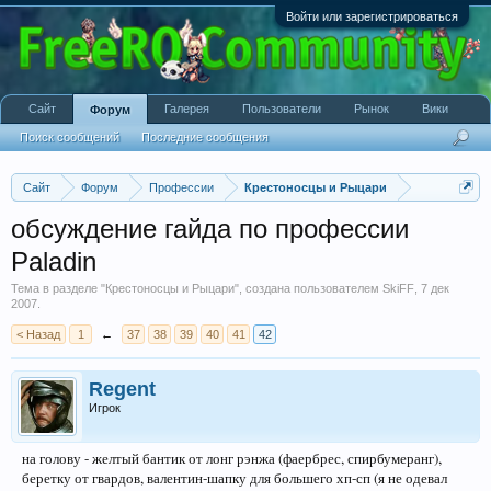
Войти или зарегистрироваться
Сайт
Галерея
Пользователи
Рынок
Вики
Форум
Поиск сообщений
Последние сообщения
Сайт
Форум
Профессии
Крестоносцы и Рыцари
обсуждение гайда по профессии
Paladin
Тема в разделе "
Крестоносцы и Рыцари
", создана пользователем
SkiFF
,
7 дек
2007
.
< Назад
1
←
37
38
39
40
41
42
Regent
Игрок
на голову - желтый бантик от лонг рэнжа (фаербрес, спирбумеранг),
беретку от гвардов, валентин-шапку для большего хп-сп (я не одевал