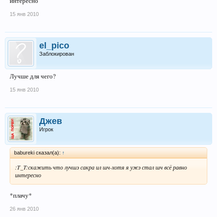
интересно
15 янв 2010
el_pico
Заблокирован
Лучше для чего?
15 янв 2010
Джев
Игрок
babureki сказал(а):
↑
:T_T:скажить что лучшэ сакра ил шч-хотя я ужэ стал шч всё равно
интересно
*плачу*
26 янв 2010