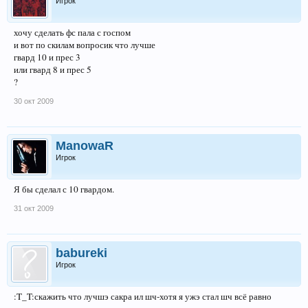
Игрок
хочу сделать фс пала с госпом
и вот по скилам вопросик что лучше
гвард 10 и прес 3
или гвард 8 и прес 5
?
30 окт 2009
ManowaR
Игрок
Я бы сделал с 10 гвардом.
31 окт 2009
babureki
Игрок
:T_T:скажить что лучшэ сакра ил шч-хотя я ужэ стал шч всё равно