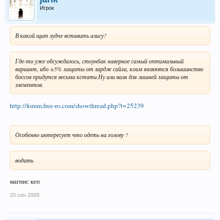
Игрок
В какой щит лудче вставить алису?
Где-то уже обсуждалось, стоунбак наверное самый оптимальный
вариант, ибо +5% защиты от лардж сайза, коим являются большинство
боссов придутся весьма кстати.Ну или валя для лишней защиты от
элементов.
http://forum.free-ro.com/showthread.php?t=25239
Особенно интересует что одеть на голову ?
водить
магнис кеп
20 сен 2009