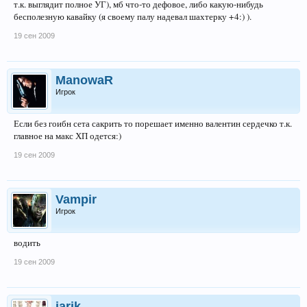
т.к. выглядит полное УГ), мб что-то дефовое, либо какую-нибудь
бесполезную кавайку (я своему палу надевал шахтерку +4:) ).
19 сен 2009
ManowaR
Игрок
Если без гоибн сета сакрить то порешает именно валентин сердечко т.к.
главное на макс ХП одется:)
19 сен 2009
Vampir
Игрок
водить
19 сен 2009
jarik