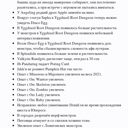
башни, куда их иногда намеренно собирают, они постепенно
разлетались, а при встрече с игроком не пытались вингаться.
У Angeling редкий дроп Apple заменён на вино.
Вокруг статуи Sapha в Yggdrasil Root Dungeon теперь можно
увидеть Draco Egg.
В Yggdrasil Root Dungeon появилось больше растительности.
У монстров в Yggdrasil Root Dungeon появился небольшой
интервал появления.
Возле Draco Egg в Yggdrasil Root Dungeon появились доп.
монстры, чтобы сбалансировать сложность афк-лутерам.
В Splendide появилось больше зелени и растительности.
Valkyrie Randgris диспеллит чаще, чем раз в 30 сек.
Из Pandaring падает Poring Card.
Jakk'и не роняют Pumpkin Hat так часто.
Опыт с Minorous и Majoruros увеличен на весь 2021.
Опыт с Orc Warrior увеличен.
Опыт с Orc Skeleton увеличен.
Опыт с Orc Zombie увеличен.
Опыт с Orc Lady увеличен.
Опыт с Orc Baby увеличен.
Исправлено любое увингивание Dimik'ов во время прохождения
квеста в Юперосе.
В городах разрешён морф монстров.
Питомцы атакуют и со скиллов хозяина тоже.
Увеличен опыт с Лоянговских монстров.