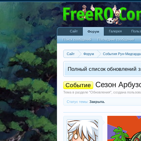
Сайт
Галерея
Польз
Форум
Поиск сообщений
Последние сообщения
Сайт
Форум
События Рун-Мидгарда
Полный список обновлений з
Сезон Арбузо
Событие
Тема в разделе "
Обновления
", создана пользо
Статус темы:
Закрыта.