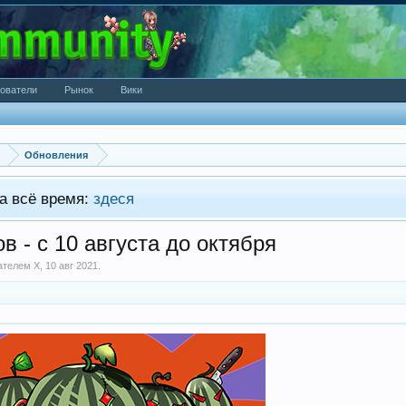
ователи
Рынок
Вики
Обновления
а всё время:
здеся
в - с 10 августа до октября
вателем
X
,
10 авг 2021
.