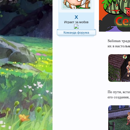
X
Играет за мобов
Команда форума
Suliman трад
их в настольк
По пути, кст
его создания,