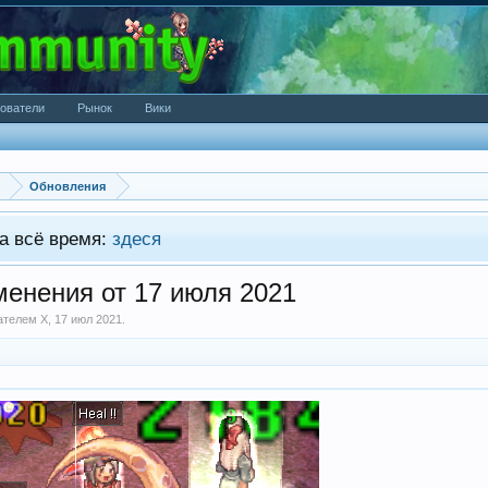
ователи
Рынок
Вики
Обновления
а всё время:
здеся
енения от 17 июля 2021
вателем
X
,
17 июл 2021
.