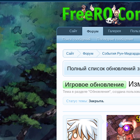
Сайт
Галерея
Польз
Форум
Поиск сообщений
Последние сообщения
Сайт
Форум
События Рун-Мидгарда
Полный список обновлений з
Изм
Игровое обновление
Тема в разделе "
Обновления
", создана пользо
Статус темы:
Закрыта.