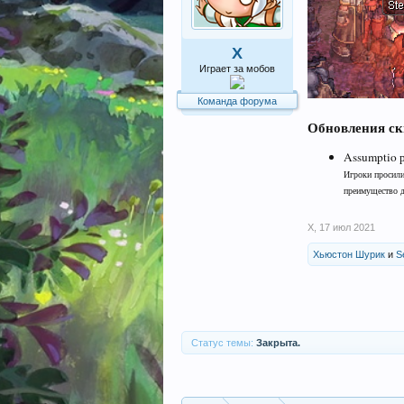
X
Играет за мобов
Команда форума
Обновления ск
Assumptio 
Игроки просили
преимущество д
X
,
17 июл 2021
Хьюстон Шурик
и
Se
Статус темы:
Закрыта.