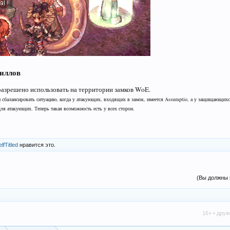
иллов
разрешено использовать на территории замков WoE.
 сбалансировать ситуацию, когда у атакующих, входящих в замок, имеется Assumptio, а у защищающихся,
ля атакующих. Теперь такая возможность есть у всех сторон.
lfTitled
нравится это.
(Вы должны 
16+ • дружелюбно