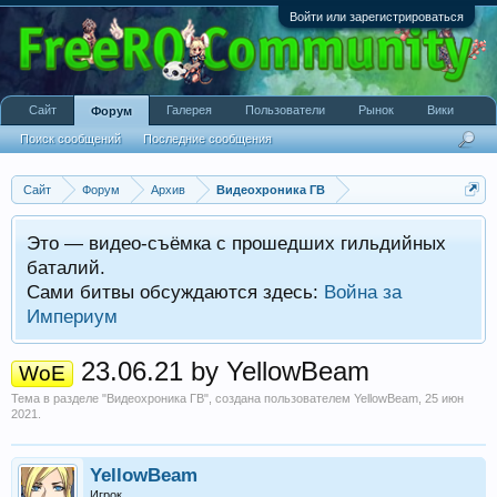
Войти или зарегистрироваться
Сайт
Галерея
Пользователи
Рынок
Вики
Форум
Поиск сообщений
Последние сообщения
Сайт
Форум
Архив
Видеохроника ГВ
Это — видео-съёмка с прошедших гильдийных
баталий.
Сами битвы обсуждаются здесь:
Война за
Империум
23.06.21 by YellowBeam
WoE
Тема в разделе "
Видеохроника ГВ
", создана пользователем
YellowBeam
,
25 июн
2021
.
YellowBeam
Игрок