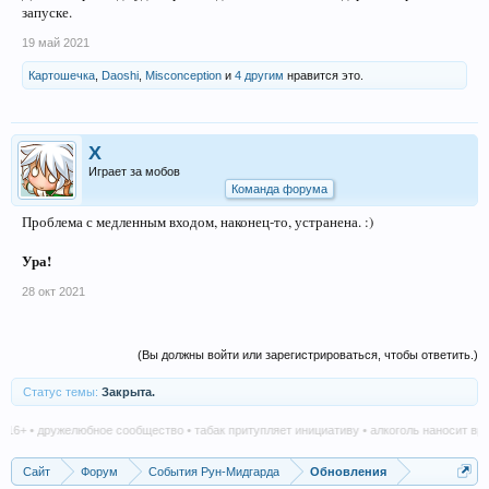
запуске.
19 май 2021
Картошечка
,
Daoshi
,
Misconception
и
4 другим
нравится это.
X
Играет за мобов
Команда форума
Проблема с медленным входом, наконец-то, устранена. :)
Ура!
28 окт 2021
(Вы должны войти или зарегистрироваться, чтобы ответить.)
Статус темы:
Закрыта.
16+ • дружелюбное сообщество • табак притупляет инициативу • алкоголь наносит вред
Сайт
Форум
События Рун-Мидгарда
Обновления