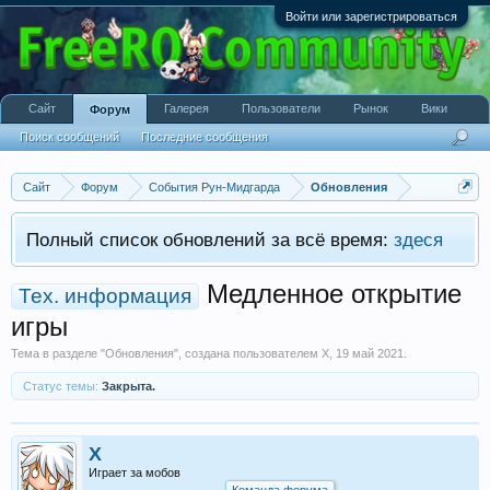
Войти или зарегистрироваться
Сайт
Галерея
Пользователи
Рынок
Вики
Форум
Поиск сообщений
Последние сообщения
Сайт
Форум
События Рун-Мидгарда
Обновления
Полный список обновлений за всё время:
здеся
Медленное открытие
Тех. информация
игры
Тема в разделе "
Обновления
", создана пользователем
X
,
19 май 2021
.
Статус темы:
Закрыта.
X
Играет за мобов