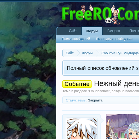
Сайт
Галерея
Польз
Форум
Поиск сообщений
Последние сообщения
Сайт
Форум
События Рун-Мидгарда
Полный список обновлений з
Нежный день 
Событие
Тема в разделе "
Обновления
", создана пользо
Статус темы:
Закрыта.