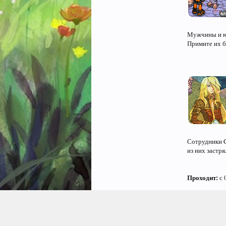
Мужчины и ю
Примите их б
Сотрудники C
из них застря
Проходит:
с 
X
,
8 мар 2021