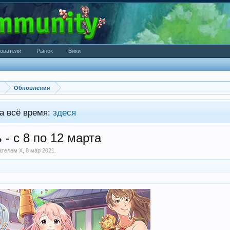
ователи
Рынок
Вики
Обновления
а всё время:
здеся
- с 8 по 12 марта
вателем
X
,
8 мар 2021
.