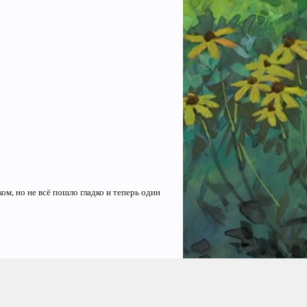
ом, но не всё пошло гладко и теперь один
а работу над сюжетом про Cool Event Corp!
ый экспромт в Пронтерских поздравлениях!​
#1