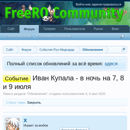
Войти или зарегистрироваться
Сайт
Галерея
Пользователи
Рынок
Вики
Форум
Поиск сообщений
Последние сообщения
Сайт
Форум
События Рун-Мидгарда
Обновления
Полный список обновлений за всё время:
здеся
Иван Купала - в ночь на 7, 8
Событие
и 9 июля
Тема в разделе "
Обновления
", создана пользователем
X
,
6 июл 2020
.
Статус темы:
Закрыта.
X
Играет за мобов