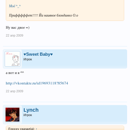
Моё ^_^
Прифффффет!!!!! Йа наивное блондинко О.о
Ну вас двое =)
22 апр 2009
♥Sweet Baby♥
Игрок
а вот и я ^^
http://vkontakte.ru/id19693118?85674
22 апр 2009
Lynch
Игрок
Foxxxy сказал(а):
↑