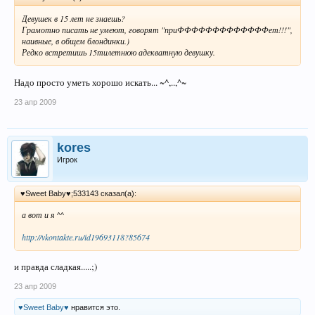
Девушек в 15 лет не знаешь?
Грамотно писать не умеют, говорят "приФФФФФФФФФФФФФет!!!",
наивные, в общем блондинки.)
Редко встретишь 15тилетнюю адекватную девушку.
Надо просто уметь хорошо искать... ~^,..,^~
23 апр 2009
kores
Игрок
♥Sweet Baby♥;533143 сказал(а):
а вот и я ^^
http://vkontakte.ru/id19693118?85674
и правда сладкая.....;)
23 апр 2009
♥Sweet Baby♥
нравится это.