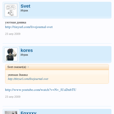
Svet
Игрок
уютная днявка
http://tinyurl.com/livejournal-svet
23 апр 2009
kores
Игрок
Svet сказал(а):
↑
уютная днявка
http://tinyurl.com/livejournal-svet
http://www.youtube.com/watch?v=Nv_lUaDnbTU
23 апр 2009
Foxxxy