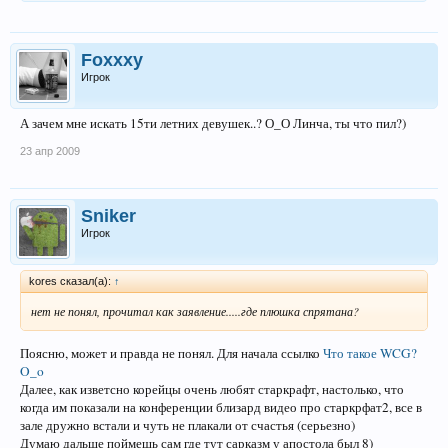
Foxxxy
Игрок
А зачем мне искать 15ти летних девушек..? О_О Линча, ты что пил?)
23 апр 2009
Sniker
Игрок
kores сказал(а):
↑
нет не понял, прочитал как заявление.....где плюшка спрятана?
Поясню, может и правда не понял. Для начала ссылко
Что такое WCG?
O_o
Далее, как изветсно корейцы очень любят старкрафт, настолько, что
когда им показали на конференции близард видео про старкрфат2, все в
зале дружно встали и чуть не плакали от счастья (серьезно)
Думаю дальше поймешь сам где тут сарказм у апостола был 8)