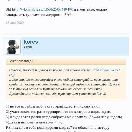
ЗЫ
http://vkontakte.ru/id6362506?49490
я в контакте, можно
закидывать тухлыми помидороми :*А*:
23 апр 2009
kores
Игрок
Sniker сказал(а):
↑
Поясню, может и правда не понял. Для начала ссылко
Что такое WCG?
O_o
Далее, как изветсно корейцы очень любят старкрафт, настолько, что
когда им показали на конференции близард видео про старкрфат2, все в
зале дружно встали и чуть не плакали от счастья (серьезно)
Думаю дальше поймешь сам где тут сарказм у апостола был 8)
1) не все корейцы любят стар крафт....есть и исключения.
2) участвовал лиш раз в турнире, и то по контре на ящик водки.
3) я видел этот ролик когда собратья мой плакали (*ржал пару недель)
4)...так и не понел в чем соль.=_=;
P.S. нах мне в тебя помидорами кидать? ты обьясни по методу