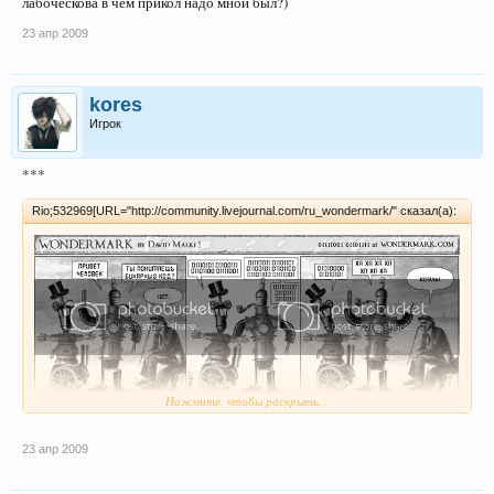
лабоческова в чем прикол надо мной был?)
23 апр 2009
kores
Игрок
***
Rio;532969[URL="http://community.livejournal.com/ru_wondermark/" сказал(а):
Нажмите, чтобы раскрыть...
[/URL]
23 апр 2009