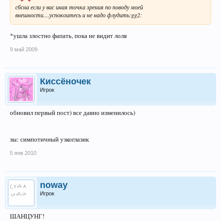
сбсна если у вас иная точка зрения по поводу моей
внешности....успокоитесь и не надо флудить:gg2:
*ушла злостно фапать, пока не видит лоля
9 май 2009
Киссёночек
Игрок
обновил первый пост) все давно изменилось)
зы: симпотичный узкоглазик
5 янв 2010
noway
Игрок
ШАНЦУНГ!