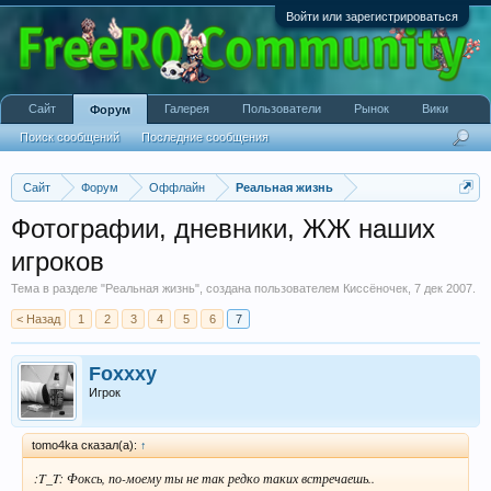
Войти или зарегистрироваться
Сайт
Галерея
Пользователи
Рынок
Вики
Форум
Поиск сообщений
Последние сообщения
Сайт
Форум
Оффлайн
Реальная жизнь
Фотографии, дневники, ЖЖ наших
игроков
Тема в разделе "
Реальная жизнь
", создана пользователем
Киссёночек
,
7 дек 2007
.
< Назад
1
2
3
4
5
6
7
Foxxxy
Игрок
tomo4ka сказал(а):
↑
:T_T: Фоксь, по-моему ты не так редко таких встречаешь..