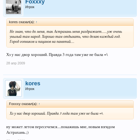
Foxxxy
Игрок
kores сказал(а):
↑
Не знаю, что до меня, так Астрахань меня раздражает......уж очень
унылый там народ. Хорошо там отдыхать, что делаю каждый год.
Город гопников и пацанов на панятий....
Хз у нас двор хороший. Правда 3 года там уже не была =\
28 апр 2009
kores
Игрок
Foxxxy сказал(а):
↑
Хз у нас двор хороший. Правда 3 года там уже не была =\
ну может летом пересечемся....покажишь мне, новым взгядом
Астрахань.;)