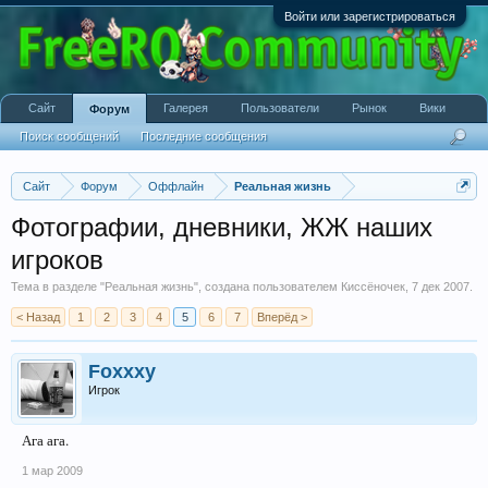
Войти или зарегистрироваться
Сайт
Галерея
Пользователи
Рынок
Вики
Форум
Поиск сообщений
Последние сообщения
Сайт
Форум
Оффлайн
Реальная жизнь
Фотографии, дневники, ЖЖ наших
игроков
Тема в разделе "
Реальная жизнь
", создана пользователем
Киссёночек
,
7 дек 2007
.
< Назад
1
2
3
4
5
6
7
Вперёд >
Foxxxy
Игрок
Ага ага.
1 мар 2009