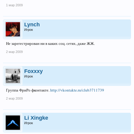
1 мар 2009
Lynch
Игрок
Не зарегестрирован ни в каких соц. сетях, даже ЖЖ.
2 мар 2009
Foxxxy
Игрок
Группа ФриРо фконтакте.
http://vkontakte.ru/club3711739
2 мар 2009
Li Xingke
Игрок