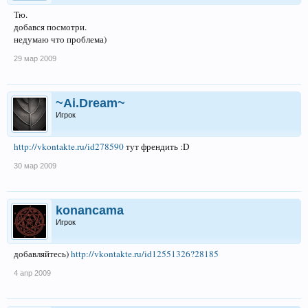
Тю.
добався посмотри.
недумаю что проблема)
29 мар 2009
~Ai.Dream~
Игрок
http://vkontakte.ru/id278590
тут френдить :D
30 мар 2009
konancama
Игрок
добавляйтесь)
http://vkontakte.ru/id12551326?28185
4 апр 2009