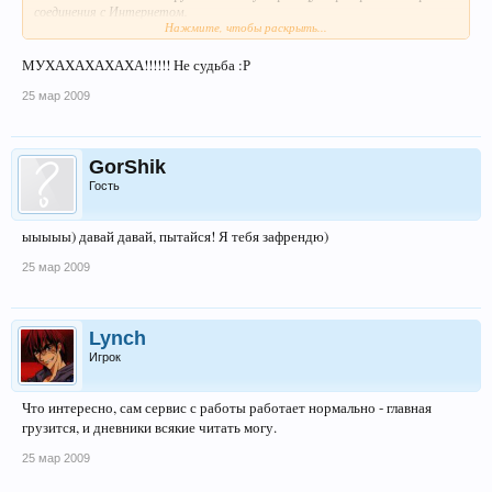
соединения с Интернетом.
Нажмите, чтобы раскрыть...
* Если ваш компьютер или сеть защищены межсетевым экраном или
МУХАХАХАХАХА!!!!!! Не судьба :Р
прокси-сервером – убедитесь, что Firefox разрешён выход в Интернет.
25 мар 2009
GorShik
Гость
ыыыыы) давай давай, пытайся! Я тебя зафрендю)
25 мар 2009
Lynch
Игрок
Что интересно, сам сервис с работы работает нормально - главная
грузится, и дневники всякие читать могу.
25 мар 2009