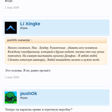
везде.
1 мар 2009
Li Xingke
Игрок
pushOk сказал(а):
↑
Ничего сложного. Ник - Бендер. Развлечения - убивать всех человеков.
Каждому чмообразному, который в друзья кидает, писать что ему лучше
повесится. На главную выставить музычку Дельфин - Я люблю людей.
Сделать готичную аватарку. Людей ненавидеть можно и нужно везде.
Это основы. Я их давно прошёл
1 мар 2009
pushOk
Игрок
Теперь ты караешь прямо в черепную коробку?