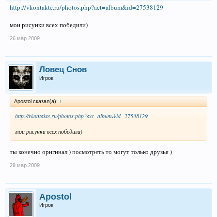
http://vkontakte.ru/photos.php?act=album&id=27538129
мои рисунки всех победили)
26 мар 2009
Ловец Снов
Игрок
Apostol сказал(а):
↑
http://vkontakte.ru/photos.php?act=album&id=27538129
мои рисунки всех победили)
ты конечно оригинал ) посмотреть то могут только друзья )
29 мар 2009
Apostol
Игрок