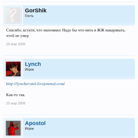
GorShik
Гость
Спасибо, кстати, что напомнил. Надо бы что-нить в ЖЖ накарякать,
чтоб не умер
25 мар 2009
Lynch
Игрок
http://lynchevatel.livejournal.com/
Как-то так.
25 мар 2009
Apostol
Игрок