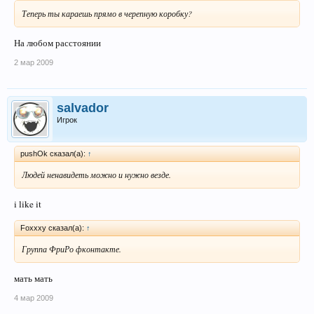
Теперь ты караешь прямо в черепную коробку?
На любом расстоянии
2 мар 2009
salvador
Игрок
pushOk сказал(а):
↑
Людей ненавидеть можно и нужно везде.
i like it
Foxxxy сказал(а):
↑
Группа ФриРо фконтакте.
мать мать
4 мар 2009