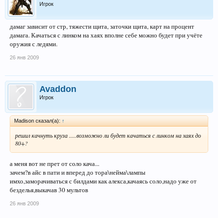
Игрок
дамаг зависит от стр, тяжести щита, заточки щита, карт на процент
дамага. Качаться с линком на хаях вполне себе можно будет при учёте
оружия с ледями.
26 янв 2009
Avaddon
Игрок
Madison сказал(а):
↑
решил качнуть круза .....возможно ли будет качаться с линком на хаях до
80+?
а меня вот не прет от соло кача...
зачем?в айс в пати и вперед до тора\нейма\лампы
имхо,заморачиваться с билдами как алекса,качаясь соло,надо уже от
безделья,выкачав 30 мультов
26 янв 2009