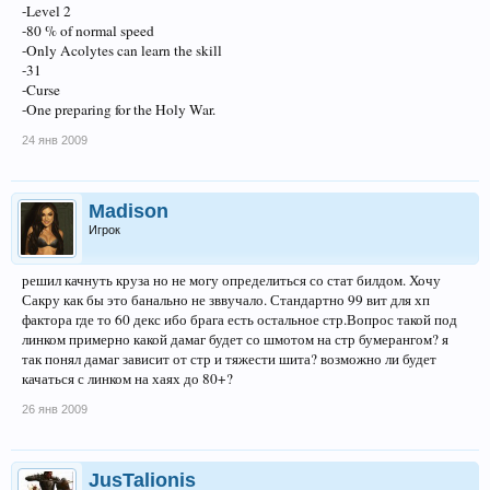
-Level 2
-80 % of normal speed
-Only Acolytes can learn the skill
-31
-Curse
-One preparing for the Holy War.
24 янв 2009
Madison
Игрок
решил качнуть круза но не могу определиться со стат билдом. Хочу
Сакру как бы это банально не зввучало. Стандартно 99 вит для хп
фактора где то 60 декс ибо брага есть остальное стр.Вопрос такой под
линком примерно какой дамаг будет со шмотом на стр бумерангом? я
так понял дамаг зависит от стр и тяжести шита? возможно ли будет
качаться с линком на хаях до 80+?
26 янв 2009
JusTalionis