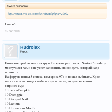
Swerh сказал(а):
↑
http://forum.free-ro.com/showthread.php?t=10001
Спасиб...
15 авг 2008
Hudrolax
Игрок
Помогите пройти квест на круза.Во время разговора с Senior Crusader у
мя случился лаг, и я не успел запомнить список лута, который надо
принисти.
На форуме нашел 3 списка, взял кроса 97+ и пошел выбивать. Крос
писал в штаны, когда я выбивал лут в гласте, но дело не в этом.
я принес ему:
10 Jack o'Pumpkin
10 Daenggie
10 Decayed Nail
10 Lantern
10 Horrendous Mouth