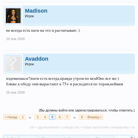
Madison
Игрок
не всегда есть пати на это и расчитываю :)
26 янв 2009
Avaddon
Игрок
издеваешься?)пати есть всегда,правда утром по мскЮно все же:)
ближе к обеду они вырастают к 75+ и расходятся по торам,неймам
26 янв 2009
(Вы должны войти или зарегистрироваться, чтобы ответить.)
< Назад
1
←
3
4
5
6
7
→
9
Вперёд >
16+ • дружелюбное сообщество • табак притупляет инициативу • алкоголь