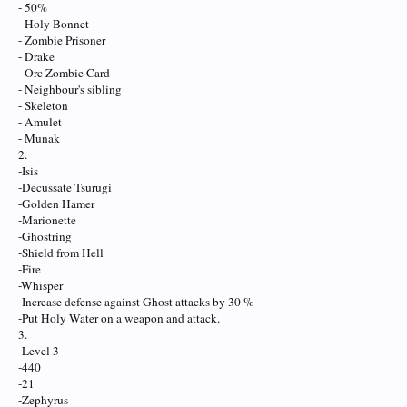
- 50%
- Holy Bonnet
- Zombie Prisoner
- Drake
- Orc Zombie Card
- Neighbour's sibling
- Skeleton
- Amulet
- Munak
2.
-Isis
-Decussate Tsurugi
-Golden Hamer
-Marionette
-Ghostring
-Shield from Hell
-Fire
-Whisper
-Increase defense against Ghost attacks by 30 %
-Put Holy Water on a weapon and attack.
3.
-Level 3
-440
-21
-Zephyrus