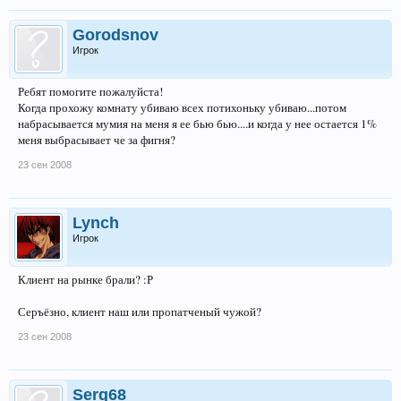
Gorodsnov
Игрок
Ребят помогите пожалуйста!
Когда прохожу комнату убиваю всех потихоньку убиваю...потом
набрасывается мумия на меня я ее бью бью....и когда у нее остается 1%
меня выбрасывает че за фигня?
23 сен 2008
Lynch
Игрок
Клиент на рынке брали? :Р
Серъёзно, клиент наш или пропатченый чужой?
23 сен 2008
Serg68