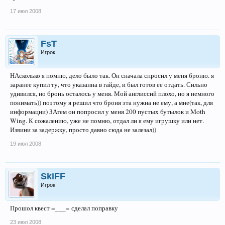
17 июл 2008
FsT
Игрок
НАсколько я помню, дело было так. Он сначала спросил у меня броню. я
заранее купил ту, что указанна в гайде, и был готов ее отдать. Сильно
удивился, но бронь осталось у меня. Мой англиссий плохо, но я немного
понимать)) поэтому я решил что броня эта нужна не ему, а мне(так, для
информации) ЗАтем он попросил у меня 200 пустых бутылок и Moth
Wing. К сожалению, уже не помню, отдал ли я ему игрушку или нет.
Извини за задержку, просто давно сюда не залезал))
19 июл 2008
SkiFF
Игрок
Прошол квест =___= сделал поправку
23 июл 2008