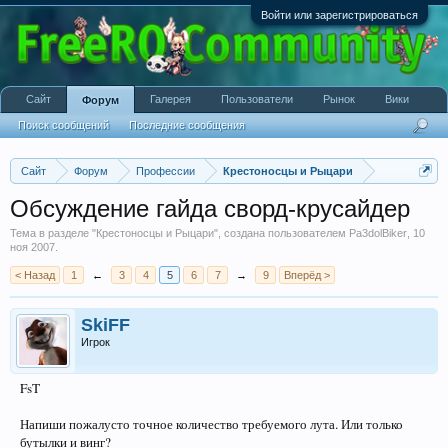
Войти или зарегистрироваться
Сайт
Галерея
Пользователи
Рынок
Вики
Форум
Поиск сообщений
Последние сообщения
Сайт
Форум
Профессии
Крестоносцы и Рыцари
Обсуждение гайда сворд-крусайдер
Тема в разделе "
Крестоносцы и Рыцари
", создана пользователем
Pa3dolBiker
,
10
ноя 2007
.
< Назад
1
←
3
4
5
6
7
→
9
Вперёд >
SkiFF
Игрок
FsT
Напиши пожалусто точное количество требуемого лута. Или только
бутылки и винг?