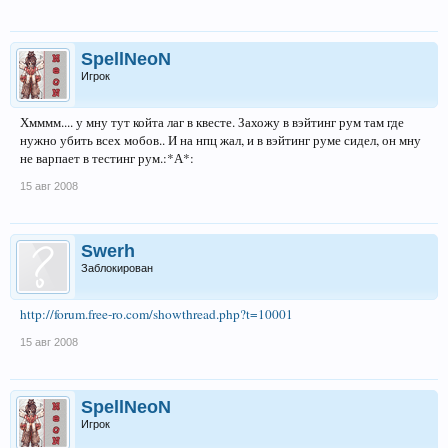
SpellNeoN
Игрок
Хмммм.... у мну тут койта лаг в квесте. Захожу в вэйтинг рум там где
нужно убить всех мобов.. И на нпц жал, и в вэйтинг руме сидел, он мну
не варпает в тестинг рум.:*А*:
15 авг 2008
Swerh
Заблокирован
http://forum.free-ro.com/showthread.php?t=10001
15 авг 2008
SpellNeoN
Игрок