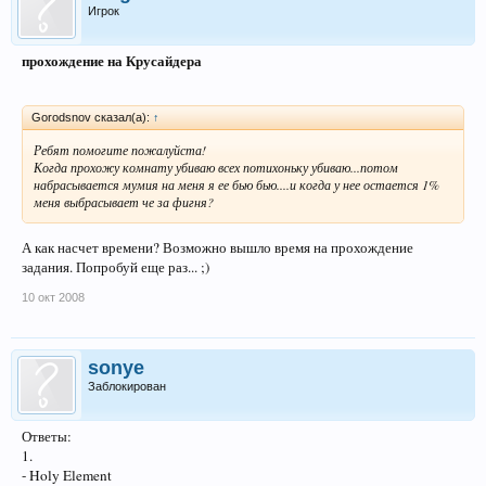
Игрок
прохождение на Крусайдера
Gorodsnov сказал(а):
↑
Ребят помогите пожалуйста!
Когда прохожу комнату убиваю всех потихоньку убиваю...потом
набрасывается мумия на меня я ее бью бью....и когда у нее остается 1%
меня выбрасывает че за фигня?
А как насчет времени? Возможно вышло время на прохождение
задания. Попробуй еще раз... ;)
10 окт 2008
sonye
Заблокирован
Ответы:
1.
- Holy Element