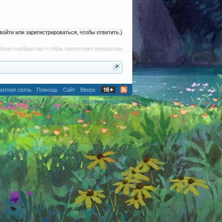
войти или зарегистрироваться, чтобы ответить.)
щество • табак притупляет инициативу • алкоголь наносит вред в любом количестве • 
атная связь
Помощь
Сайт
Вверх
Условия и правила