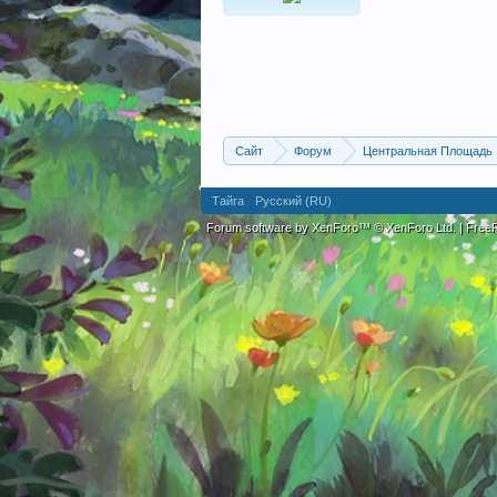
Сайт
Форум
Центральная Площадь
Тайга
Русский (RU)
Forum software by XenForo™
© XenForo Ltd.
|
Fre