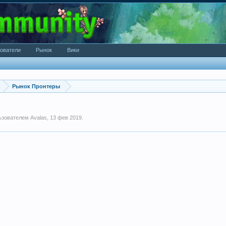
ователи
Рынок
Вики
Рынок Пронтеры
льзователем
Avalas
,
13 фев 2019
.