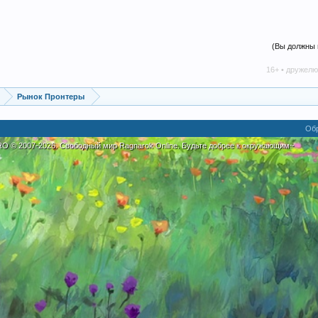
(Вы должны 
16+ • дружелюбное сооб
Рынок Пронтеры
Обр
eRO
©
2007-2026. Свободный мир Ragnarok Online. Будьте добрее к окружающим~