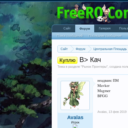
Сайт
Галерея
Польз
Форум
Поиск сообщений
Последние сообщения
Сайт
Форум
Центральная Площадь
B> Кач
Куплю
Тема в разделе "
Рынок Пронтеры
", создана по
неадванс ПМ
Mavker
Magmer
BFGG
Avalas
,
13 фев 2019
Avalas
Игрок