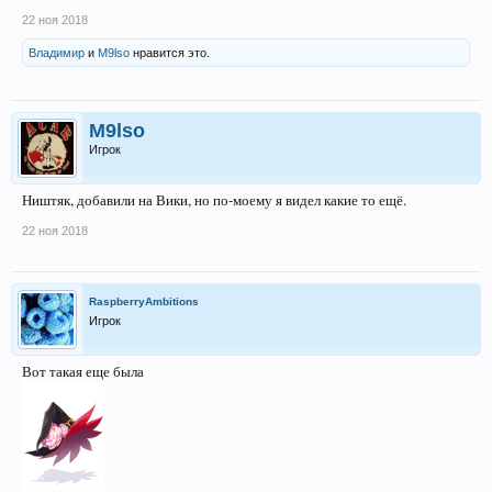
22 ноя 2018
Владимир
и
M9lso
нравится это.
M9lso
Игрок
Ништяк, добавили на Вики, но по-моему я видел какие то ещё.
22 ноя 2018
RaspberryAmbitions
Игрок
Вот такая еще была