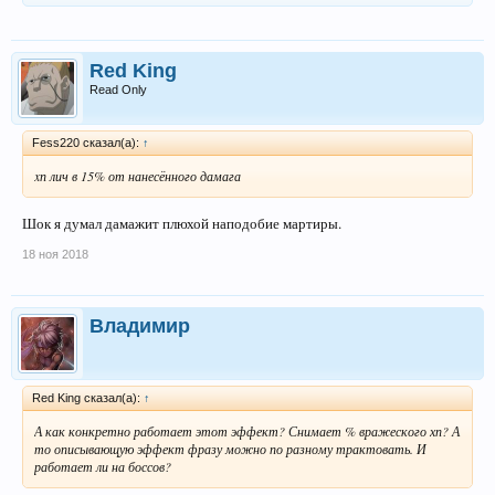
Red King
Read Only
Fess220 сказал(а):
↑
xп лич в 15% от нанесённого дамага
Шок я думал дамажит плюхой наподобие мартиры.
18 ноя 2018
Владимир
Red King сказал(а):
↑
А как конкретно работает этот эффект? Снимает % вражеского хп? А
то описывающую эффект фразу можно по разному трактовать. И
работает ли на боссов?