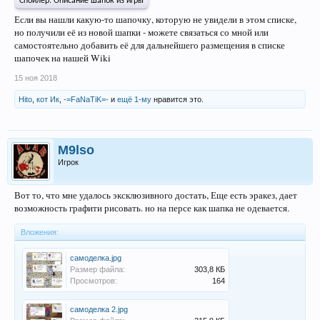
Спойлер: Описание шапок из игры
Если вы нашли какую-то шапочку, которую не увидели в этом списке,
но получили её из новой шапки - можете связаться со мной или
самостоятельно добавить её для дальнейшего размещения в списке
шапочек на нашей Wiki
15 ноя 2018
Hito
,
кот Ик
,
-=FaNaTiK=-
и
ещё 1-му
нравится это.
M9lso
Игрок
Вот то, что мне удалось эксклюзивного достать, Еще есть эракез, дает
возможность графити рисовать. но на персе как шапка не одевается.
Вложения:
самоделка.jpg
Размер файла:
303,8 КБ
Просмотров:
164
самоделка 2.jpg