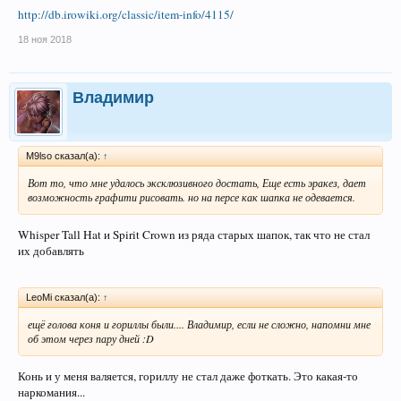
http://db.irowiki.org/classic/item-info/4115/
18 ноя 2018
Владимир
M9lso сказал(а):
↑
Вот то, что мне удалось эксклюзивного достать, Еще есть эракез, дает
возможность графити рисовать. но на персе как шапка не одевается.
Whisper Tall Hat и Spirit Crown из ряда старых шапок, так что не стал
их добавлять
LeoMi сказал(а):
↑
ещё голова коня и гориллы были.... Владимир, если не сложно, напомни мне
об этом через пару дней :D
Конь и у меня валяется, гориллу не стал даже фоткать. Это какая-то
наркомания...