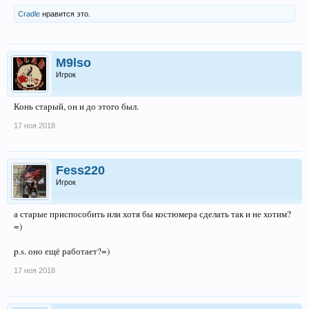
Cradle
нравится это.
M9lso
Игрок
Конь старый, он и до этого был.
17 ноя 2018
Fess220
Игрок
а старые приспособить или хотя бы костюмера сделать так и не хотим?
=)
p.s. оно ещё работает?=)
17 ноя 2018