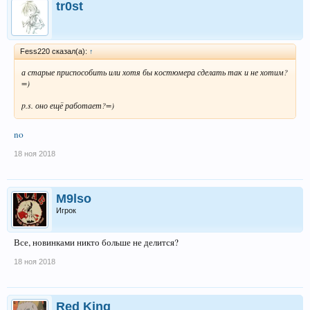
tr0st
Fess220 сказал(а):
↑
а старые приспособить или хотя бы костюмера сделать так и не хотим?
=)
p.s. оно ещё работает?=)
no
18 ноя 2018
M9lso
Игрок
Все, новинками никто больше не делится?
18 ноя 2018
Red King