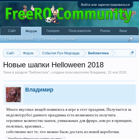
Войти или зарегистрироваться
Сайт
Галерея
Пользователи
Рынок
Вики
Форум
Поиск сообщений
Последние сообщения
Сайт
Форум
События Рун-Мидгарда
Библиотека
Новые шапки Helloween 2018
Тема в разделе "
Библиотека
", создана пользователем
Владимир
,
15 ноя 2018
.
Владимир
Много вкусных вещей появилось в игре в этот праздник. Получается за
неделю(грубо) данного праздника есть возможность получить
огромное количество шапок, уникальных для фриро, или ро в принципе,
полезных, красивых...
собственно вот те, что можно было достать из новой коробочки.