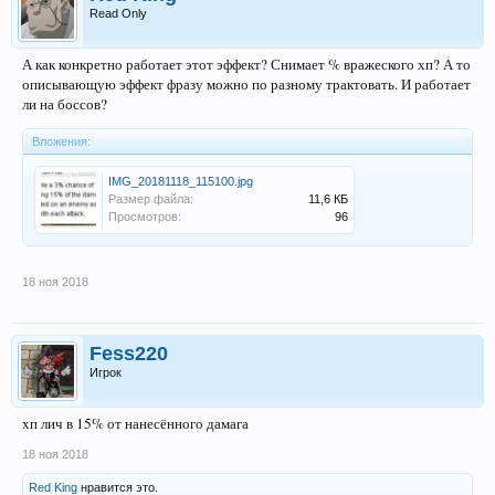
Read Only
А как конкретно работает этот эффект? Снимает % вражеского хп? А то
описывающую эффект фразу можно по разному трактовать. И работает
ли на боссов?
Вложения:
IMG_20181118_115100.jpg
Размер файла:
11,6 КБ
Просмотров:
96
18 ноя 2018
Fess220
Игрок
xп лич в 15% от нанесённого дамага
18 ноя 2018
Red King
нравится это.