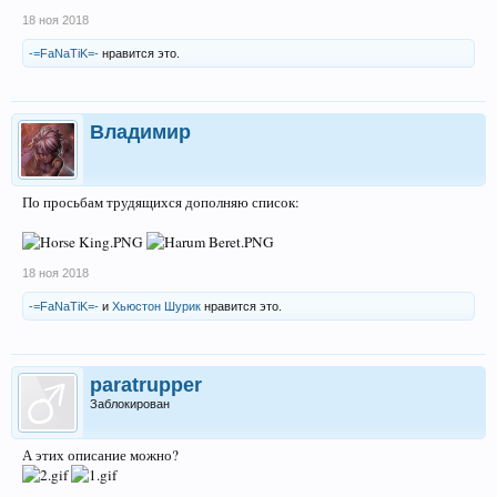
18 ноя 2018
-=FaNaTiK=-
нравится это.
Владимир
По просьбам трудящихся дополняю список:
18 ноя 2018
-=FaNaTiK=-
и
Хьюстон Шурик
нравится это.
paratrupper
Заблокирован
А этих описание можно?