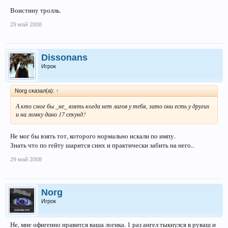
И я удалюсь отсюда, совсем гразной стала тема -_-
Воистину тролль.
29 май 2008
Dissonans
Игрок
Norg сказал(а):
↑
А кто смог бы _не_ взять когда нет лагов у тебя, зато они есть у других
и на ломку дано 17 секунд?
Не мог бы взять тот, которого нормально искали по импу.
Знать что по гейту шарится синх и практически забить на него..
29 май 2008
Norg
Игрок
Не, мне офигенно нравится ваша логика. 1 раз ангел тыкнулся в руваш и