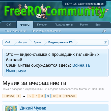
Войти или зарегистрироваться
Сайт
Галерея
Пользователи
Рынок
Вики
Форум
Поиск сообщений
Последние сообщения
Сайт
Форум
Архив
Видеохроника ГВ
Это — видео-съёмка с прошедших гильдийных
баталий.
Сами битвы обсуждаются здесь:
Война за
Империум
Мувик за вчерашние гв
Тема в разделе "
Видеохроника ГВ
", создана пользователем
Moren
,
28 май 2008
.
< Назад
1
←
6
7
8
9
10
11
Вперёд >
Дикий Чувак