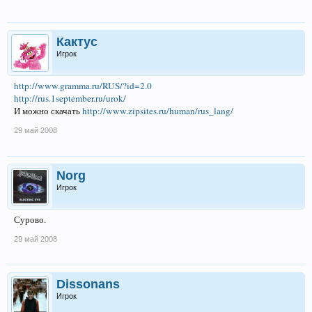
Кактус
Игрок
http://www.gramma.ru/RUS/?id=2.0
http://rus.1september.ru/urok/
И можно скачать
http://www.zipsites.ru/human/rus_lang/
29 май 2008
Norg
Игрок
Сурово.
29 май 2008
Dissonans
Игрок