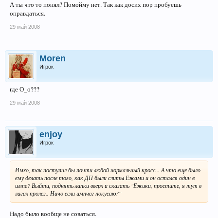
А ты что то понял? Помойму нет. Так как досих пор пробуешь
оправдаться.
29 май 2008
Moren
Игрок
где О_о???
29 май 2008
enjoy
Игрок
Имхо, так поступил бы почти любой нормальный кросс... А что еще было
ему делать после того, как ДП были слиты Ежами и он остался один в
импе? Выйти, поднять лапки вверх и сказать "Ежики, простите, я тут в
лагах пролез.. Ничо если импчег покусаю?"
Надо было вообще не соваться.