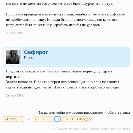
его никто не заметил это значит что все были вкурсе что он тут.
П.С. такие прецеденты кстати уже были, ошибка в том что скифф в мае
не пробежался по импу. Но если бы он не висел намертво как и все,
когда ангел был на лестнице, срубить имп бы не удалось.
29 май 2008
Сефирот
Игрок
Предлагаю закрыть этот гнилой топик.Только нервы друг другу
портите...
Завтра новое гв. Я почти уверен что оппозиция ни хрена не сможет
сделать если не будет лагов. И этих понтов и всего прочего не будет
29 май 2008
(Вы должны войти или зарегистрироваться, чтобы ответить.)
< Назад
1
←
6
7
8
9
10
11
Вперёд >
16+ • дружелюбное сообщество • табак притупляет инициат