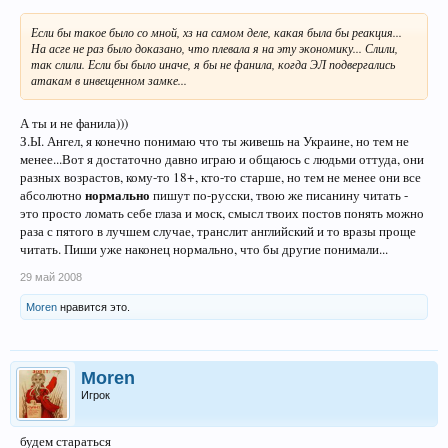
Если бы такое было со мной, хз на самом деле, какая была бы реакция...
На асге не раз было доказано, что плевала я на эту экономику... Слили,
так слили. Если бы было иначе, я бы не фанила, когда ЭЛ подвергались
атакам в инвещенном замке...
А ты и не фанила)))
З.Ы. Ангел, я конечно понимаю что ты живешь на Украине, но тем не
менее...Вот я достаточно давно играю и общаюсь с людьми оттуда, они
разных возрастов, кому-то 18+, кто-то старше, но тем не менее они все
нормально
абсолютно
пишут по-русски, твою же писанину читать -
это просто ломать себе глаза и моск, смысл твоих постов понять можно
раза с пятого в лучшем случае, транслит английский и то вразы проще
читать. Пиши уже наконец нормально, что бы другие понимали...
29 май 2008
Moren
нравится это.
Moren
Игрок
будем стараться