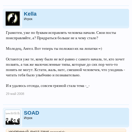
Kella
Игрок
Грамотеи, уже по буквам исправлять человека начали. Свои посты
поисправляйте, а? Придраться больше не к чему стало?
Молодец, Ангел. Вот теперь ты положил их на лопатки =)
Остаются уже те, кому было не всё-равно с самого начала, те, кто хочет
полаять, а так же малочисленные типы, которые до сих пор чего-то
понять не могут. Кстати, жаль, натс, смешной человечек, что уходишь -
читать тебя было улыбчиво и познавательно.
И я удалюсь отсюда, совсем грязной стала тема -_-
29 май 2008
SOAD
Игрок
УКУРЕННЫЙ_ЕНОТ;73845 сказал(а):