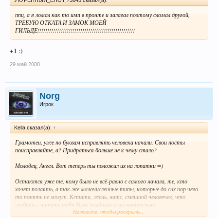
ппц, а я ломал как то имп в пронте и залагал поэтому сломал другой,
ТРЕБУЮ ОТКАТА И ЗАМОК МОЕЙ
ГИЛЬДЕ!!!!!!!!!!!!!!!!!!!!!!!!!!!!!!!!!!!!!!!!!!!!!!!!!!
+1 :)
29 май 2008
Norg
Игрок
Kella сказал(а):
↑
Грамотеи, уже по буквам исправлять человека начали. Свои посты
поисправляйте, а? Придраться больше не к чему стало?
Молодец, Ангел. Вот теперь ты положил их на лопатки =)
Остаются уже те, кому было не всё-равно с самого начала, те, кто
хочет полаять, а так же малочисленные типы, которые до сих пор чего-
то понять не могут. Кстати, жаль, натс, смешной человечек, что
уходишь - читать тебя было улыбчиво и познавательно.
Нажмите, чтобы раскрыть...