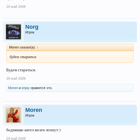
29 май 2008
Norg
Игрок
Moren сказал(а):
↑
будем старатса
Будем стараться.
29 май 2008
Moren
и
enjoy
нравится это.
Moren
Игрок
бедняшко ангел мозги лопнут:)
29 май 2008