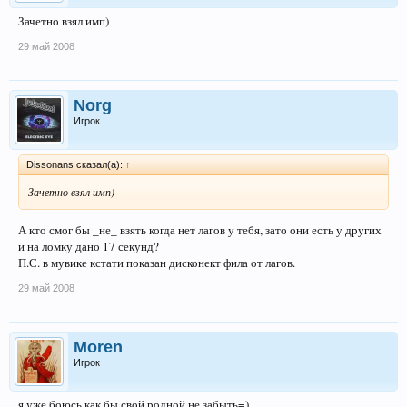
Зачетно взял имп)
29 май 2008
Norg
Игрок
Dissonans сказал(а):
↑
Зачетно взял имп)
А кто смог бы _не_ взять когда нет лагов у тебя, зато они есть у других
и на ломку дано 17 секунд?
П.С. в мувике кстати показан дисконект фила от лагов.
29 май 2008
Moren
Игрок
я уже боюсь как бы свой родной не забыть=)