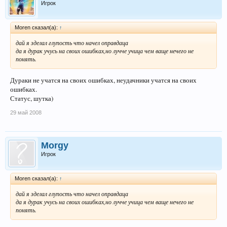
Игрок
Moren сказал(а):
↑
дай я зделал глупость что начел оправдаца
да я дурак учусь на своих ошибках,но лучче учица чем ваще нечего не
понять.
Дураки не учатся на своих ошибках, неудачники учатся на своих
ошибках.
Статус, шутка)
29 май 2008
Morgy
Игрок
Moren сказал(а):
↑
дай я зделал глупость что начел оправдаца
да я дурак учусь на своих ошибках,но лучче учица чем ваще нечего не
понять.