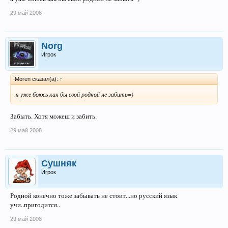
29 май 2008
Norg
Игрок
Moren сказал(а):
↑
я уже боюсь как бы свой родной не забить=)
Забыть. Хотя можеш и забить.
29 май 2008
Сушняк
Игрок
Родной конечно тоже забывать не стоит...но русский язык
учи..пригодится..
29 май 2008