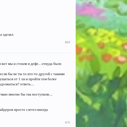
ы зделал.
#69
я вот мы и стояли в дефе... откуда было
 если бы не ты то кто-то другой с такими
ушаться от 1 хв и пройти тем более
должаться? ответь....
думаю многие бы так поступили....
вайдеров просто слетел иногда
#70