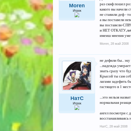
раз скиф пошел ро
Moren
какого вы начели с
Игрок
не ставили деф -
а вы поставели нев
вы поставели-С
и НЕТ ОТКАТУ,либ
имеиш мнения умей
Moren
,
28 май 2008
не дефили бы.. эку
...надежда умерает
знать сразу что бу
Крысой ты сам себя
лагами задефить б
гастящего в 1 мест
...это нельзя назв
НатС
нормальная реакци
Игрок
ангел посмотри с д
восстанавливаясь 
НатС
,
28 май 2008