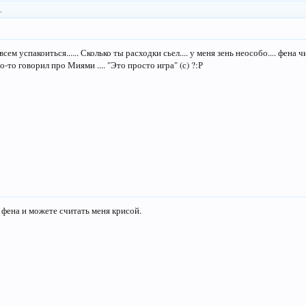
.
ем успакоиться...... Сколько ты расходки сьел.... у меня зень неособо.... фена ч
о-то говорил про Миями .... "Это просто игра" (с) ?:Р
 фена и можете считать меня крисой.