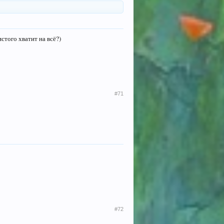
истого хватит на всё?)
#71
#72