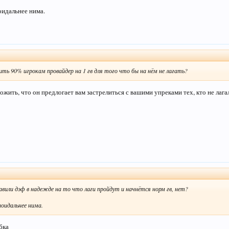
 прав?
сли б я забрал замок где некого небило,где ежи не питались взять замок,но суть в то
оидальнее нима.
о вы не вышли з замка и не сказали сразу что не идете на гв,вы ето сказали после тог
олько ТОЛЬКО после того вы сказали что нечего дефить не будете так как нету смисл
 он взял нас не чесно
ыло чесно,нефиг было питаца ставить деф.
ть 90% игрокам провайдер на 1 гв для того что бы на нём не лагать?
жить, что он предлогает вам застрелиться с вашими упреками тех, кто не лага
вили дэф в надежде на то что лаги пройдут и начнётся норм гв, нет?
оидальнее нима.
бка