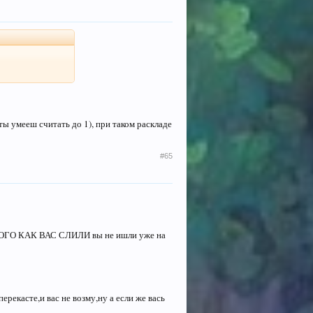
ты умееш считать до 1), при таком раскладе
#65
ЛЕ ТОГО КАК ВАС СЛИЛИ вы не ишли уже на
ерекасте,и вас не возму,ну а если же вась