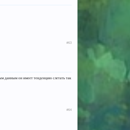
#63
рым данным он имеет тенденцию слетать так
#64