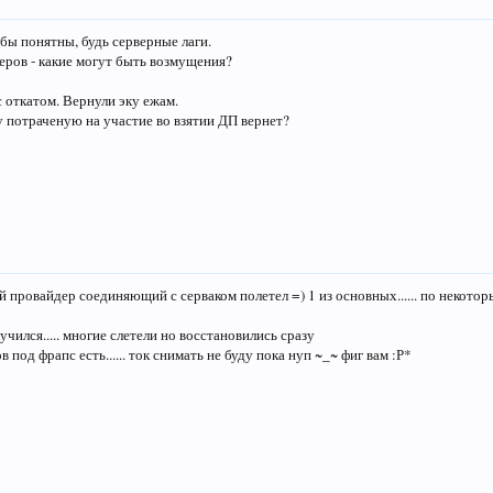
ы понятны, будь серверные лаги.
еров - какие могут быть возмущения?
 откатом. Вернули эку ежам.
у потраченую на участие во взятии ДП вернет?
провайдер соединяющий с серваком полетел =) 1 из основных...... по некото
лучился..... многие слетели но восстановились сразу
в под фрапс есть...... ток снимать не буду пока нуп ~_~ фиг вам :Р*