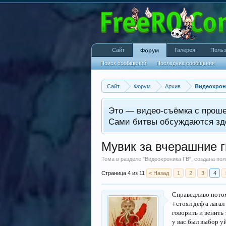
Сайт
Галерея
Польз
Форум
Поиск сообщений
Последние сообщения
Сайт
Форум
Архив
Видеохрон
Это — видео-съёмка с прош
Сами битвы обсуждаются зд
Мувик за вчерашние г
Тема в разделе "
Видеохроника ГВ
", создана п
Страница 4 из 11
< Назад
1
2
3
4
Справедливо потом
+стоял деф а лагал 
говорить и венить 
у вас был выбор уй