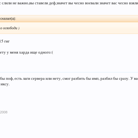
ас слили не важно,вы ставели деф,значет вы чесно воевали значет вас чесно взял
сказал(а):
о освободи )
15 гиг
ету у меня харда ище одного:(
бы поф, есть лаги сервера или нету, смог разбить бы имп, разбил бы сразу. У в
 иксу.
 2008