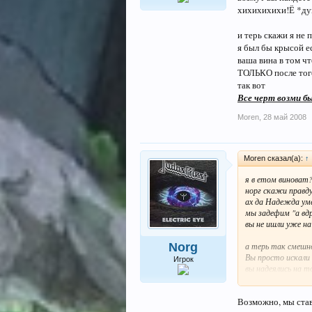
хихихихихи!Ё *дум
и терь скажи я не 
я был бы крысой ес
ваша вина в том чт
ТОЛЬКО после того 
так вот
Все черт возми б
Moren
,
28 май 2008
Moren сказал(а):
↑
я в етом виноват
норг скажи правд
ах да Надежда ум
мы задефим "а вд
вы не ишли уже на 
Norg
а терь так смешно
Вы просто искали 
Игрок
вы надеялись на т
возму,ну а если ж
хихихихихи!Ё *дум
Возможно, мы стави