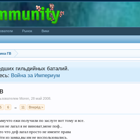
ователи
Рынок
Вики
ика ГВ
едших гильдийных баталий.
есь:
Война за Империум
в
ользователем
Moren
,
28 май 2008
.
5
6
→
11
Вперёд >
мучто ежи получили по заслуге вот тому и все.
он не лагал я не виноват,мене поф...
то что деф лагал просто не имеите права
ти из замка,вы им не воспользовались.