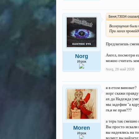
Беня;73034 сказал(
Возмущения были б
При лагах провайд
Предлагаешь смени
Ангел, посмотри ещ
Norg
можно считать зам
Игрок
Norg
,
28 май 2008
я в етом виноват?
норг скажи правду
ах да Надежда уме
мы задефим "а вдр
гв,я не прав???
а терь так смешно 
Вы просто искали 
Moren
вы надеялись на то
Игрок
возмут вы найдете