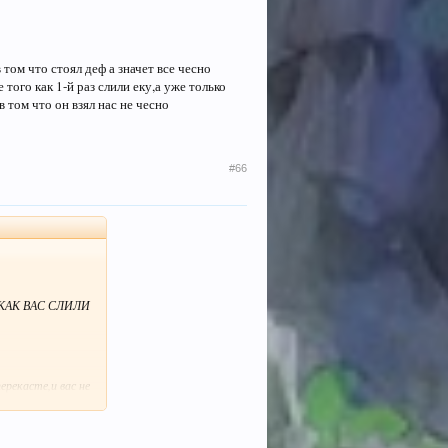
 том что стоял деф а значет все чесно
 того как 1-й раз слили еку,а уже только
 том что он взял нас не чесно
#66
ГО КАК ВАС СЛИЛИ
ерекасте,и вас не
а"