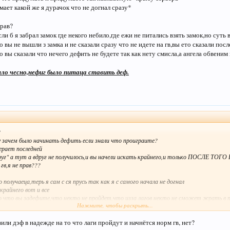
ает какой же я дурачок что не догнал сразу*
прав?
ли б я забрал замок где некого небило,где ежи не питались взять замок,но суть в
о вы не вышли з замка и не сказали сразу что не идете на гв,вы ето сказали после
вы сказали что нечего дефить не будете так как нету смисла,а ангела обвеним в
ыло чесно,нефиг было питаца ставить деф.
?
у зачем было начинать дефить если знали что проиграите?
ерает последней
руг" а тут а вдруг не получилось,и вы начели искать крайнего,и только ПОСЛЕ ТО
гв,я не прав???
 получаеца,терь я сам с ся прусь так как я с самого начала не догнал
крайнего вот и все
о что вы задефите,что некто не пройдет,что изза лагов некто не сможет жрать в п
Нажмите, чтобы раскрыть...
е вась возмут вы найдете что придумать и придумаете так називаемую "крысу сервер
ает какой же я дурачок что не догнал сразу*
ли дэф в надежде на то что лаги пройдут и начнётся норм гв, нет?