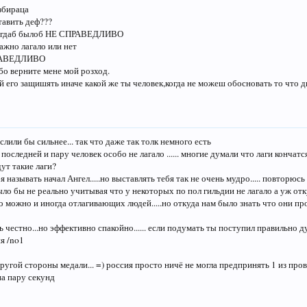
збираца
тавить деф???
 тогдаб былоб НЕ СПРАВЕДЛИВО
ажно лагало или нет
ПРАВЕДЛИВО
о верните мене мой розход.
 его защишять иначе какой же ты человек,когда не можеш обосновать то что д
 слили бы сильнее... так что даже так толк немного есть
 последней и пару человек особо не лагало ...... многие думали что лаги кончатс
дут такие лаги?
 называть начал Ангел.....но выставлять тебя так не очень мудро..... повторюсь
ыло бы не реально учитывая что у некоторых по пол гильдии не лагало а уж отк
о можно и иногда отлагивающих людей.....но откуда нам было знать что они про
ать честно...но эффективно спакойно...... если подумать ты поступил правильно 
я /no1
ругой стороны медали... =) россия просто ничё не могла предпринять 1 из про
на пару секунд