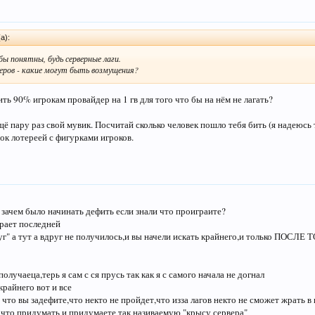
а):
ы понятны, будь серверные лаги.
еров - какие могут быть возмущения?
ть 90% игрокам провайдер на 1 гв для того что бы на нём не лагать?
ё пару раз свой мувик. Посчитай сколько человек пошло тебя бить (я надеюсь 
ок лотереей с фигурками игроков.
 зачем было начинать дефить если знали что проиграите?
рает последней
уг" а тут а вдруг не получилось,и вы начели искать крайнего,и только ПОС
получаеца,терь я сам с ся прусь так как я с самого начала не догнал
крайнего вот и все
 что вы задефите,что некто не пройдет,что изза лагов некто не сможет жрать в п
 что придумать и придумаете так називаемую "крысу сервера"