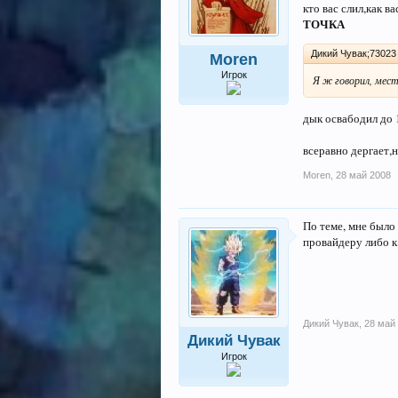
кто вас слил,как в
ТОЧКА
Дикий Чувак;73023 
Moren
Игрок
Я ж говорил, мест
дык освабодил до 
всеравно дергает,н
Moren
,
28 май 2008
По теме, мне было 
провайдеру либо к
Дикий Чувак
,
28 май
Дикий Чувак
Игрок