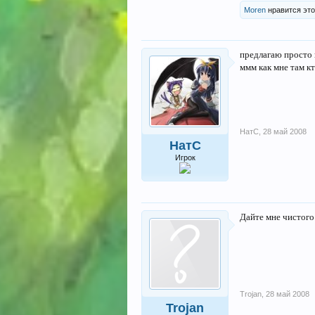
Moren
нравится это
предлагаю просто вс
ммм как мне там кт
НатС
,
28 май 2008
НатС
Игрок
Дайте мне чистого
Trojan
,
28 май 2008
Trojan