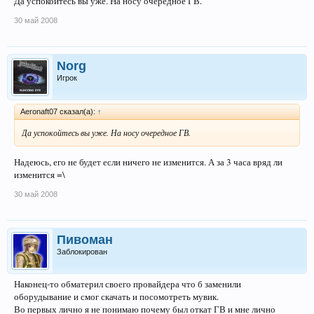
Да успокойтесь вы уже. На носу очередное ГВ.
30 май 2008
Norg
Игрок
Aeronaft07 сказал(а):
↑
Да успокойтесь вы уже. На носу очередное ГВ.
Надеюсь, его не будет если ничего не изменится. А за 3 часа вряд ли
изменится =\
30 май 2008
Пивоман
Заблокирован
Наконец-то обматерил своего провайдера что б заменили
оборудывание и смог скачать и посомотреть мувик.
Во первых лично я не понимаю почему был откат ГВ и мне лично