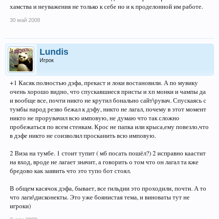
хамства и неуважения не только к себе но и к проделонной им работе.
30 май 2008
Lundis
Игрок
+1 Касяк полностью дэфа, прекаст и локи востановили. А по мувику
очень хорошо видно, что спускавшиеся присты и хп монки и чампы да
и вообще все, почти никто не крутил бонально сайт\рувач. Спускаясь с
тумбы народ резво бежал к дэфу, никто не лагал, почему в этот момент
никто не прорувачил всю имповую, не думаю что так сложно
пробежаться по всем стенкам. Крос не папка или крыса,ему повезло,что
в дэфе никто не соизволил просканить всю имповую.
2 Виза на тумбе. 1 стоит тупит ( мб посать пошёл?) 2 исправно каастит
на вход, вроде не лагает значит, а говорить о том что он лагал та кже
бредово как заявить что это тупо бот стоял.
В общем касячок дэфа, бывает, все гильдии это проходили, почти. А то
что лаги\дисконекты. Это уже боянистая тема, и виноваты тут не
игроки)