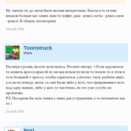
Ну, начало гв, до лагов было весьма интересным. Хаосы в то гв нам
мешали больше вас самих (вам то пофиг, даш - рекол, поты - рекол, клок
- рекол). В общем, посмотрим)
29 май 2008
Toonstruck
Игрок
Посмтрел ролик, весело получилось. Респект автору -) Если задуматься
то назвать кросса крысой ну ни как нельзя (если на то пошло то в этом и
есть большой + кросса, чтобы спрятаться, а потом с тылу разбить имп),
а если по поводу лагов, то они были либо у всех, что приравнивает всех
под одну планку, либо у кого то частично, но это уже сугубо их
проблемы.
P.S. Посадили бы хоть чампа у импа для устрашения, а то непонятно как
то )
29 май 2008
Nori