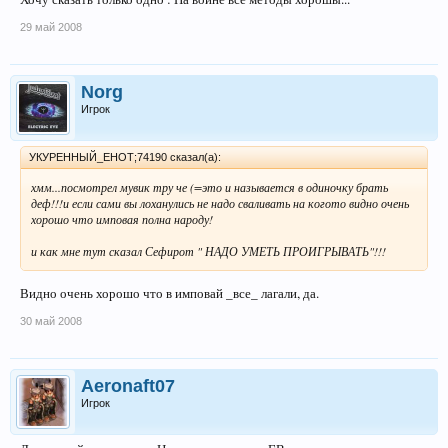
29 май 2008
Norg
Игрок
УКУРЕННЫЙ_ЕНОТ;74190 сказал(а):
хмм...посмотрел мувик тру че (=это и называется в одиночку брать
деф!!!и если сами вы лоханулись не надо сваливать на когото видно очень
хорошо что имповая полна народу!
и как мне тут сказал Сефирот " НАДО УМЕТЬ ПРОИГРЫВАТЬ"!!!
Видно очень хорошо что в имповай _все_ лагали, да.
30 май 2008
Aeronaft07
Игрок