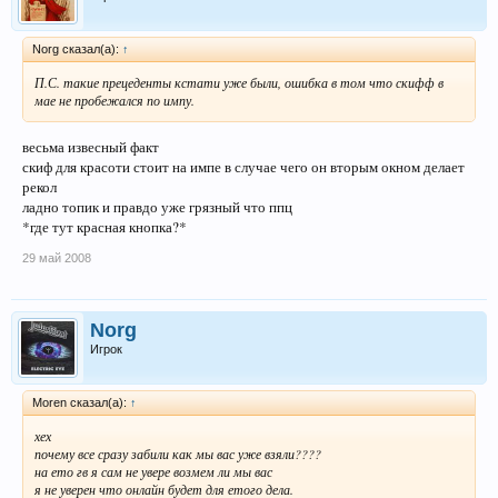
Norg сказал(а):
↑
П.С. такие прецеденты кстати уже были, ошибка в том что скифф в
мае не пробежался по импу.
весьма извесный факт
скиф для красоти стоит на импе в случае чего он вторым окном делает
рекол
ладно топик и правдо уже грязный что ппц
*где тут красная кнопка?*
29 май 2008
Norg
Игрок
Moren сказал(а):
↑
хех
почему все сразу забили как мы вас уже взяли????
на ето гв я сам не увере возмем ли мы вас
я не уверен что онлайн будет для етого дела.