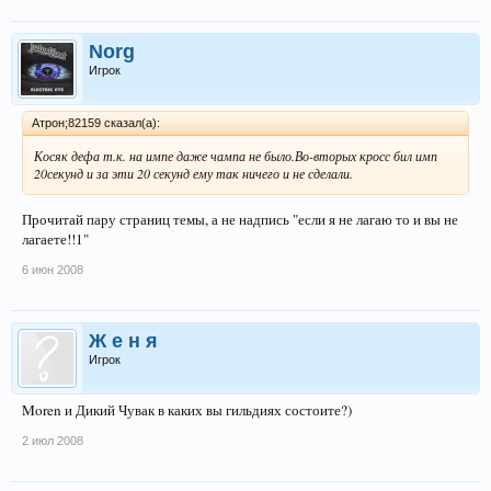
Norg
Игрок
Атрон;82159 сказал(а):
Косяк дефа т.к. на импе даже чампа не было.Во-вторых кросс бил имп
20секунд и за эти 20 секунд ему так ничего и не сделали.
Прочитай пару страниц темы, а не надпись "если я не лагаю то и вы не
лагаете!!1"
6 июн 2008
Ж е н я
Игрок
Moren и Дикий Чувак в каких вы гильдиях состоите?)
2 июл 2008