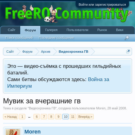
Войти или зарегистрироваться
Сайт
Галерея
Пользователи
Рынок
Вики
Форум
Поиск сообщений
Последние сообщения
Сайт
Форум
Архив
Видеохроника ГВ
Это — видео-съёмка с прошедших гильдийных
баталий.
Сами битвы обсуждаются здесь:
Война за
Империум
Мувик за вчерашние гв
Тема в разделе "
Видеохроника ГВ
", создана пользователем
Moren
,
28 май 2008
.
< Назад
1
←
6
7
8
9
10
11
Вперёд >
Moren