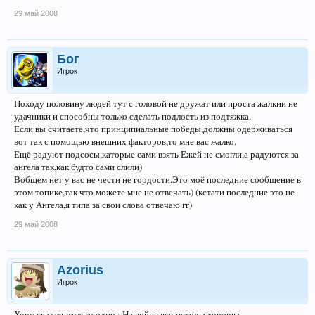
29 май 2008
Бог
Игрок
Походу половину людей тут с головой не дружат или проста жалкии не
удачники и способны только сделать подлость из подтяжка.
Если вы считаете,что принципиальные победы,должны одерживаться
вот так с помощью внешних факторов,то мне вас жалко.
Ещё радуют подсосы,каторые сами взять Ежей не смогли,а радуются за
ангела так,как будто сами слили)
Вобщем нет у вас не чести не гордости.Это моё последние сообщение в
этом топике,так что можете мне не отвечать) (кстати последние это не
как у Ангела,я типа за свои слова отвечаю гг)
29 май 2008
Azorius
Игрок
Хочу сказать только одно : На войне все методы хорошы...