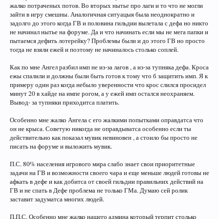
жалко потраченых потов. Во вторых нытье про лаги и то что не могли
зайти в игру смешны. Аналогичная ситуацыя была неоднократно и
задолго до этого когда ГВ и половина гильдии вылетала с дефа но никто
не начинал нытье на форуме. Да и что начинать если мы не мега папки и
пытаемся дефить лотерейку? Проблемы были и до этого ГВ но просто
тогда не взяли ежей и поэтому не начиналось столько соплей.
Как по мне Ангел разбил имп не из-за лагов , а из-за тупняка дефа. Кроса
ежы спалили и должны были быть готов к тому что б защитить имп. Я к
примеру один раз когда небыло уверенности что крос слился просидел
минут 20 в хайде на импе рогом, а у ежей имп остался неохраняем.
Вывод- за тупняки приходитса платить.
Особенно мне жалко Ангела с его жалкими попытками оправдатса что
он не крыса. Советую никогда не оправдыватса особенно если ты
действительно как показал мувик невиновен , а стоило бы просто не
писать на форуме и выложить мувик.
П.С. 80% населения игрового мира слабо знает свои приоритетные
задачи на ГВ и возможности своего чара и еще меньше людей готовы не
афкать в дефе и как добитса от своей гильдии правильних действий на
ГВ и не спать в Дефе проблема не только ГМа. Думаю сей ролик
заставит задуматса многих людей.
П.П.С. Особенно мне жалко нашего админа который терпит столько