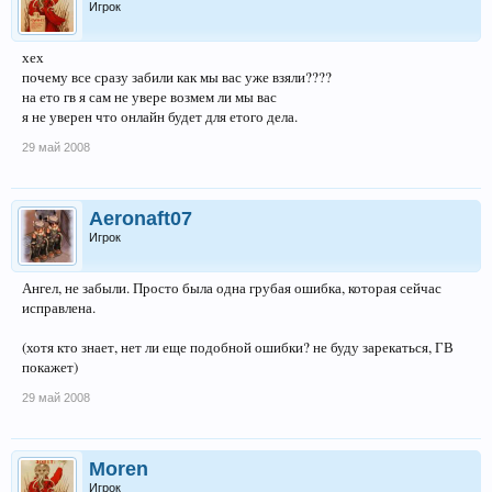
Игрок
хех
почему все сразу забили как мы вас уже взяли????
на ето гв я сам не увере возмем ли мы вас
я не уверен что онлайн будет для етого дела.
29 май 2008
Aeronaft07
Игрок
Ангел, не забыли. Просто была одна грубая ошибка, которая сейчас
исправлена.
(хотя кто знает, нет ли еще подобной ошибки? не буду зарекаться, ГВ
покажет)
29 май 2008
Moren
Игрок