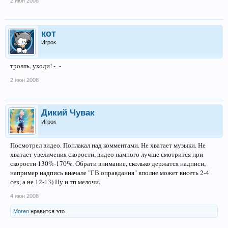
2 июн 2008
кот
Игрок
тролль, уходи! -_-
2 июн 2008
Дикий Чувак
Игрок
Посмотрел видео. Поплакал над комментами. Не хватает музыки. Не
хватает увеличения скорости, видео намного лучше смотрится при
скорости 130%-170%. Обрати внимание, сколько держатся надписи,
например надпись вначале "ГВ оправдания" вполне может висеть 2-4
сек, а не 12-13) Ну и тп мелочи.
4 июн 2008
Moren
нравится это.