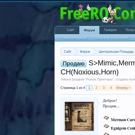
Сайт
Галерея
Польз
Форум
Поиск сообщений
Последние сообщения
Сайт
Форум
Центральная Площадь
S>Mimic,Merma
Продаю
СН(Noxious,Horn)
Тема в разделе "
Рынок Пронтеры
", создана по
Страница 1 из 4
1
2
3
4
Вперёд >
Доброе!
Продам....
Merman Car
Egnigem Cen