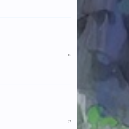
#6
#7