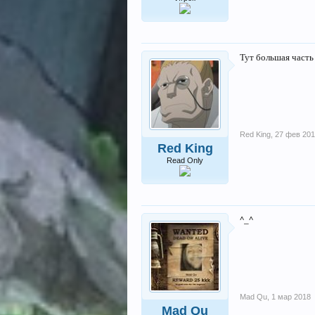
Тут большая часть
Red King
,
27 фев 20
Red King
Read Only
^_^
Mad Qu
,
1 мар 2018
Mad Qu