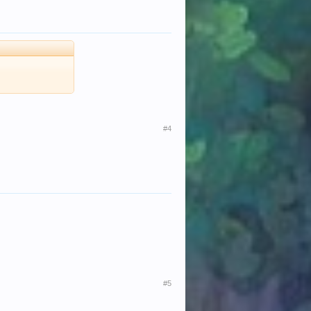
#4
#5