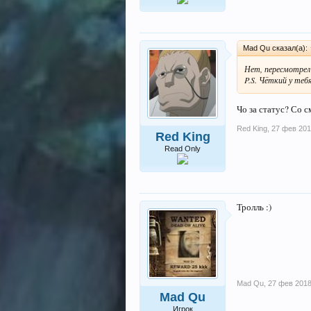
Mad Qu сказал(а):
Нет, пересмотрел
P.S. Чёткий у теб
Чо за статус? Со с
Red King
,
27 фев 20
Red King
Read Only
Тролль :)
Mad Qu
,
27 фев 201
Mad Qu
Игрок