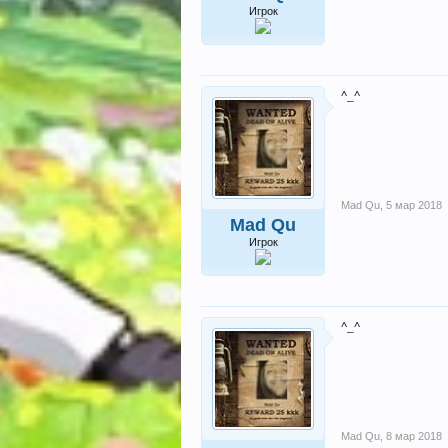
Игрок
^_^
Mad Qu
,
5 мар 2018
Mad Qu
Игрок
^_^
Mad Qu
,
8 мар 2018