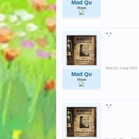
Mad Qu
Игрок
^_^
Mad Qu
,
9 мар 2018
Mad Qu
Игрок
^_^