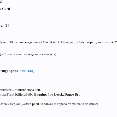
d
c Card
ver
[1]
утер, 30 слотов, когда лоял - MATK+2%, Damage to Holy Property monsters + 2%
g
- Лоял с аксесом (венд геффен-кафра)
rdigan [
Noxious Card
]
сняемся... пишите сюда или...
Plant Killer, Bilbo Baggins, Joo Leeck, Dance Bro
и на
разных мерках(Geffen респ на лавках и справа от фонтана на лавке)
8