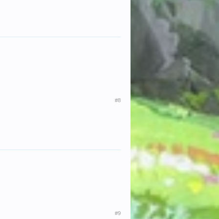
#8
#9