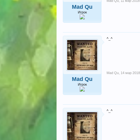
Mad Qu
,
11 мар 2018
Mad Qu
Игрок
^_^
Mad Qu
,
14 мар 2018
Mad Qu
Игрок
^_^