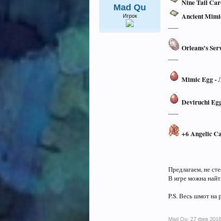
Nine Tail Car
Mad Qu
Ancient Mimi
Игрок
___
Orleans's Ser
___
Mimic Egg -
Л
Deviruchi Eg
___
+6 Angelic Ca
Предлагаем, не сте
В игре можна найт
P.S. Весь шмот на 
Mad Qu
,
27 фев 201