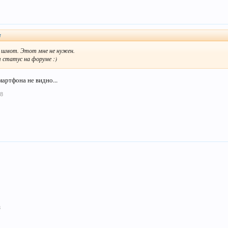
↑
 шмот. Этот мне не нужен.
я статус на форуме :)
мартфона не видно...
18
8