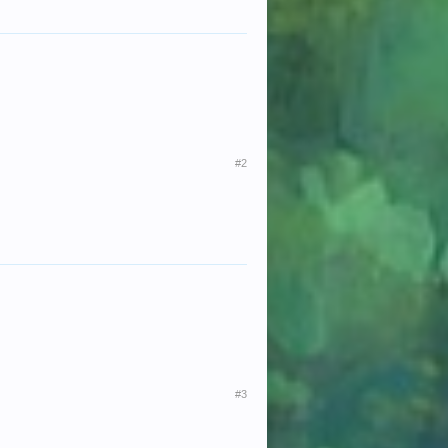
#2
#3