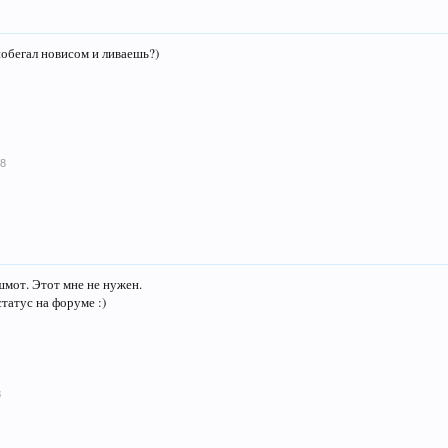
обегал новисом и ливаешь?)
18
шмот. Этот мне не нужен.
статус на форуме :)
8