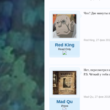
Что? Две минуты п
Red King
,
27 фев 20
Red King
Read Only
Нет, пересмотрел 
P.S. Чёткий у тебя 
Mad Qu
,
27 фев 201
Mad Qu
Игрок