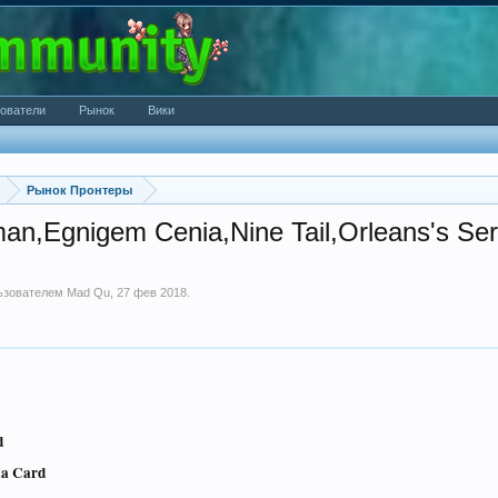
ователи
Рынок
Вики
Рынок Пронтеры
n,Egnigem Cenia,Nine Tail,Orleans's Ser
льзователем
Mad Qu
,
27 фев 2018
.
d
ia Card