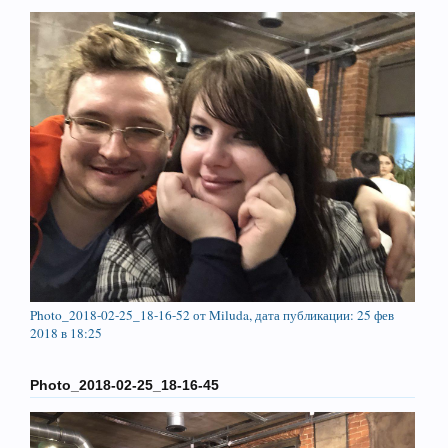
Photo_2018-02-25_18-16-52 от Miluda, дата публикации: 25 фев
2018 в 18:25
Photo_2018-02-25_18-16-45