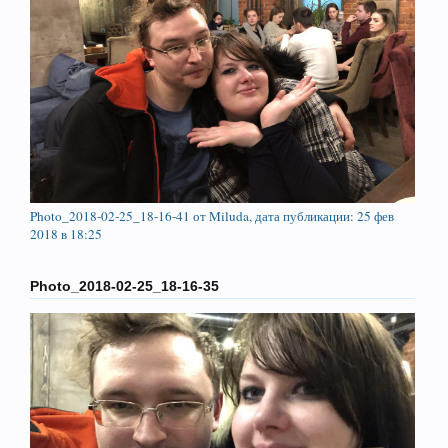
Photo_2018-02-25_18-16-41 от Miluda, дата публикации: 25 фев
2018 в 18:25
Photo_2018-02-25_18-16-35