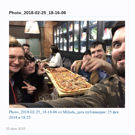
Photo_2018-02-25_18-16-06
Photo_2018-02-25_18-16-06 от Miluda, дата публикации: 25 фев
2018 в 18:25
25 фев 2018