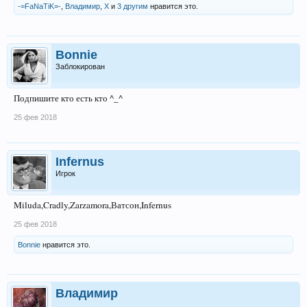
-=FaNaTiK=-
,
Владимир
,
X
и
3 другим
нравится это.
Bonnie
Заблокирован
Подпишите кто есть кто ^_^
25 фев 2018
Infernus
Игрок
Miluda,Cradly,Zarzamora,Ватсон,Infernus
25 фев 2018
Bonnie
нравится это.
Владимир