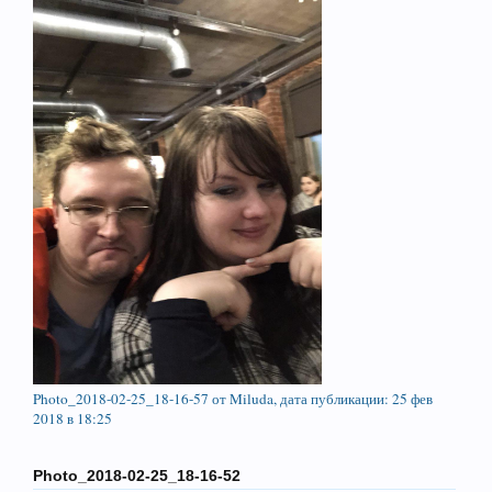
Photo_2018-02-25_18-16-57 от Miluda, дата публикации: 25 фев
2018 в 18:25
Photo_2018-02-25_18-16-52