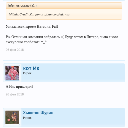
Infernus сказал(а):
↑
Miluda,Cradly,Zarzamora,Ватсон,Infernus
Узнала всех, кроме Ватсона. Fail
P.s. Отличная компания собралась =) Буду летом в Питере, знаю с кого
экскурсию требовать ^_^
26 фев 2018
кот Ик
Игрок
А Икс приходил?
26 фев 2018
Хьюстон Шурик
Игрок