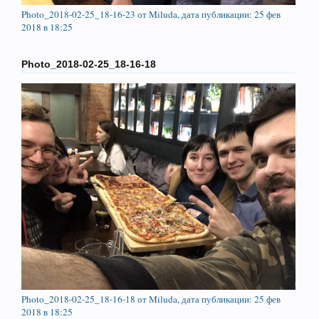
Photo_2018-02-25_18-16-23 от Miluda, дата публикации: 25 фев
2018 в 18:25
Photo_2018-02-25_18-16-18
Photo_2018-02-25_18-16-18 от Miluda, дата публикации: 25 фев
2018 в 18:25