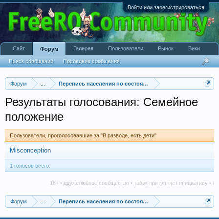
Войти или зарегистрироваться
Сайт
Галерея
Пользователи
Рынок
Вики
Форум
Поиск сообщений
Последние сообщения
Форум
...
Перепись населения по состоянию брака
Результаты голосования: Семейное
положение
Пользователи, проголосовавшие за "В разводе, есть дети"
Misconception
1 голосов всего.
16+ • дружелюбное сообщество • табак притупляет инициативу • алког
Форум
...
Перепись населения по состоянию брака