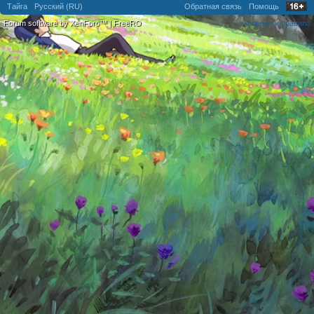
Тайга
Русский (RU)
Обратная связь
Помощь
Forum software by XenForo™
|
FreeRO
Условия и правила