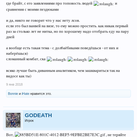
где брайт, с его заявлениями про топовость людей
и
сравнения с моими пездюками
и да, никто не говорит что у нас нету лсов.
если это был ванвей на визе, то ему можно простить. как никак первый
раз за столько лет не нитка, но по хорошему надо отобрать еду на пару
дней
а вообще есть такая тема - с дол6аёбиками поведёшься - от них и
наберёшься)
сломанный комбат, ска
всяко лучше быть диванным аналитиком, чем зашквариться так на
видосе как ты)
9 янв 2018
Bonnie
и
iHate
нравится это.
GODEATH
Игрок
Вот,
, не теряйте