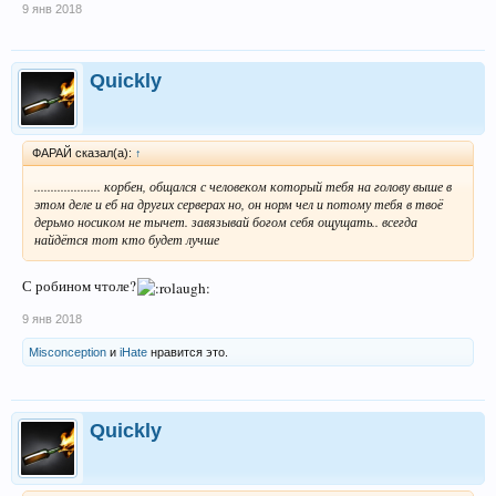
9 янв 2018
Quickly
ФАРАЙ сказал(а):
↑
.................... корбен, общался с человеком который тебя на голову выше в
этом деле и еб на других серверах но, он норм чел и потому тебя в твоё
дерьмо носиком не тычет. завязывай богом себя ощущать.. всегда
найдётся тот кто будет лучше
С робином чтоле?
9 янв 2018
Misconception
и
iHate
нравится это.
Quickly