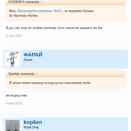
GODEATH сказал(а):
↑
Вот,
Посмотреть вложение 26422
, не теряйте больше.
За державу обидно.
Я,до сих пор не пойму,почему этот скилл не кидают на бм
9 янв 2018
ФАРАЙ
Игрок
Quickly сказал(а):
↑
Я лучше твою мамашу позову,пусть отшлёпает тебя.
молодец чмо
9 янв 2018
kop6en
Read Only