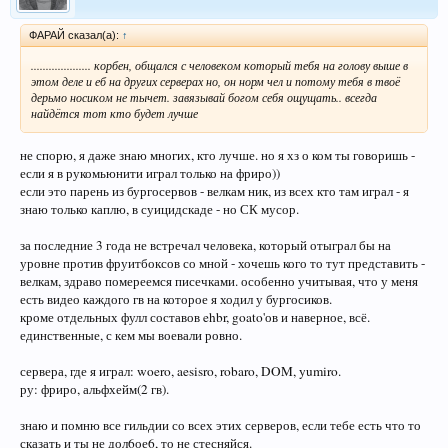
ФАРАЙ сказал(а):
↑
.................... корбен, общался с человеком который тебя на голову выше в
этом деле и еб на других серверах но, он норм чел и потому тебя в твоё
дерьмо носиком не тычет. завязывай богом себя ощущать.. всегда
найдётся тот кто будет лучше
не спорю, я даже знаю многих, кто лучше. но я хз о ком ты говоришь -
если я в рукомьюнити играл только на фриро))
если это парень из бургосервов - велкам ник, из всех кто там играл - я
знаю только каплю, в суицидскаде - но СК мусор.
за последние 3 года не встречал человека, который отыграл бы на
уровне против фруитбоксов со мной - хочешь кого то тут представить -
велкам, здраво помереемся писечками. особенно учитывая, что у меня
есть видео каждого гв на которое я ходил у бургосиков.
кроме отдельных фулл составов ehbr, goato'ов и наверное, всё.
единственные, с кем мы воевали ровно.
сервера, где я играл: woero, aesisro, robaro, DOM, yumiro.
ру: фриро, альфхейм(2 гв).
знаю и помню все гильдии со всех этих серверов, если тебе есть что то
сказать и ты не дол6ое6, то не стесняйся.