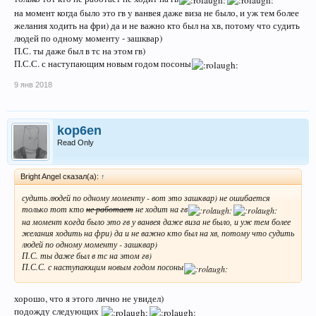
раз за столько лет не нитка, но по хорошему надо отобрать еду на пару
на момент когда было это гв у ванвея даже виза не было, и уж тем более
дней
желания ходить на фри) да и не важно кто был на хв, потому что судить
людей по одному моменту - зашквар)
а вообще есть такая тема - с дол6аёбиками поведёшься - от них и
П.С. ты даже был в тс на этом гв)
наберёшься)
П.С.С. с наступающим новым годом посоны
сломанный комбат, ска
9 янв 2018
всяко лучше быть диванным аналитиком, чем зашквариться так на
видосе как ты)
kop6en
Read Only
Bright Angel сказал(а):
↑
судить людей по одному моменту - вот это зашквар) не ошибается
только тот кто
не работает
не ходит на гв
на момент когда было это гв у ванвея даже виза не было, и уж тем более
желания ходить на фри) да и не важно кто был на хв, потому что судить
людей по одному моменту - зашквар)
П.С. ты даже был в тс на этом гв)
П.С.С. с наступающим новым годом посоны
хорошо, что я этого лично не увидел)
подожду следующих