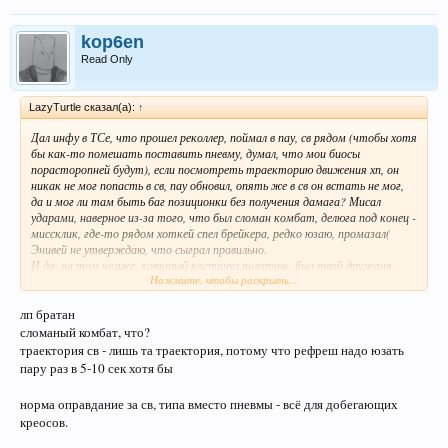
kop6en
Read Only
LazyTurtle сказал(а):
↑
Дал инфу в ТСе, что прошел реколлер, поймал в пау, св рядом (чтобы хотя
бы как-то помешать поставить пневму, думал, что мои биосы
порасторопней будут), если посмотреть траекторию движения хп, он
никак не мог попасть в св, пау обновил, опять же в св он встать не мог,
да и мог ли там быть баг позиционки без получения дамага? Мисал
ударами, наверное из-за того, что был сломан комбат, делюга под конец -
миссклик, где-то рядом хоткей спел брейкера, редко юзаю, промазал(
Энивей не утверждаю, что сыграл правильно.
И да, на том челике, который кастанул пиларчик, был твой дружаня.
Нажмите, чтобы раскрыть...
С Новым Годом, диванный аналитик.
лп братан
сломаный комбат, что?
траектория св - лишь та траектория, потому что рефреш надо юзать
пару раз в 5-10 сек хотя бы
норма оправдание за св, типа вместо пневмы - всё для добегающих
креосов.