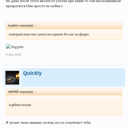
Но даже после этого месаги от убогих,про какие то там насасывания,не
прекратятся.Они просто не поймут.
kop6en сказал(а):
↑
который пока что зачем то играет без нас на фриро.
9 янв 2018
Quickly
ФАРАЙ сказал(а):
↑
корбена позови
Я лучше твою мамашу позову,пусть отшлёпает тебя.