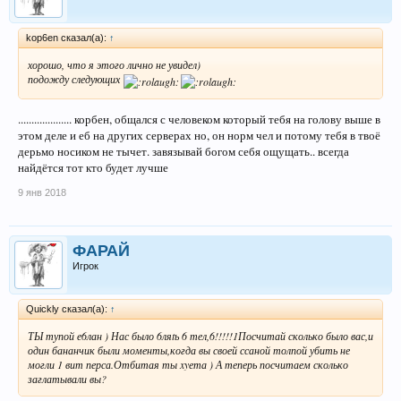
kop6en сказал(а):
↑
хорошо, что я этого лично не увидел)
подожду следующих
.................... корбен, общался с человеком который тебя на голову выше в
этом деле и еб на других серверах но, он норм чел и потому тебя в твоё
дерьмо носиком не тычет. завязывай богом себя ощущать.. всегда
найдётся тот кто будет лучше
9 янв 2018
ФАРАЙ
Игрок
Quickly сказал(а):
↑
ТЫ тупой е6лан ) Нас было 6ляtь 6 тел,6!!!!!1Посчитай сколько было вас,и
один бананчик были моменты,когда вы своей ссаной толпой убить не
могли 1 вит перса.Отбитая ты xyета ) А теперь посчитаем сколько
заглатывали вы?