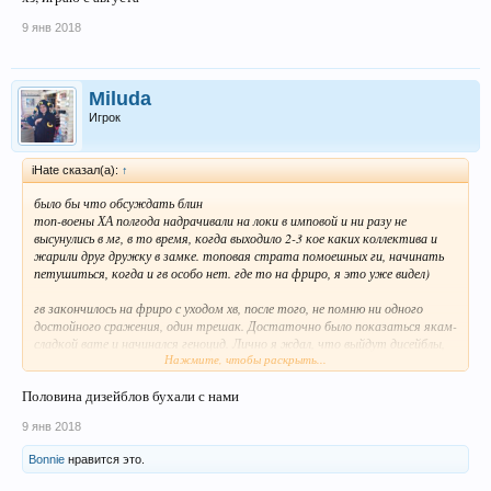
9 янв 2018
Miluda
Игрок
iHate сказал(а):
↑
было бы что обсуждать блин
топ-воены ХА полгода надрачивали на локи в имповой и ни разу не
высунулись в мг, в то время, когда выходило 2-3 кое каких коллектива и
жарили друг дружку в замке. топовая страта помоешных ги, начинать
петушиться, когда и гв особо нет. где то на фриро, я это уже видел)
гв закончилось на фриро с уходом хв, после того, не помню ни одного
достойного сражения, один трешак. Достаточно было показаться якам-
сладкой вате и начинался геноцид. Лично я ждал, что выйдут дисейблы,
Нажмите, чтобы раскрыть...
интуитивно ожидал от них норм отыграша, увы.
Половина дизейблов бухали с нами
9 янв 2018
Bonnie
нравится это.