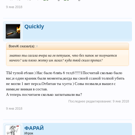
9 янв 2018
Quickly
BoeviK сказал(а):
↑
знатно ты сасала вчера на гв петушок, что без папок не получается
ничего? или плохо жопку им лизал? куда твой скилл пропал?
ТЫ тупой е6лан ) Нас было 6ляtь 6 тел,6!!!!!1Посчитай сколько было
вас,и один краник были моменты,когда вы своей ссаной толпой убить
не могли 1 вит перса.Отбитая ты xyета ) Совы позвали,я вышел с
ними,не вникая в состав.
А теперь посчитаем сколько заглатывали вы?
Последнее редактирование:
9 янв 2018
9 янв 2018
ФАРАЙ
Игрок