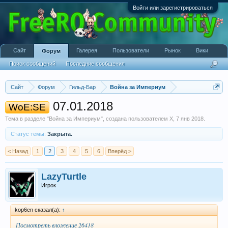
Войти или зарегистрироваться
Сайт
Галерея
Пользователи
Рынок
Вики
Форум
Поиск сообщений
Последние сообщения
Сайт
Форум
Гильд-Бар
Война за Империум
07.01.2018
WoE:SE
Тема в разделе "
Война за Империум
", создана пользователем
X
,
7 янв 2018
.
Статус темы:
Закрыта.
< Назад
1
2
3
4
5
6
Вперёд >
LazyTurtle
Игрок
kop6en сказал(а):
↑
Посмотреть вложение 26418