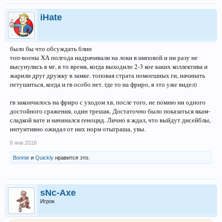
iHate
было бы что обсуждать блин
топ-воены ХА полгода надрачивали на локи в имповой и ни разу не
высунулись в мг, в то время, когда выходило 2-3 кое каких коллектива и
жарили друг дружку в замке. топовая страта помоешных ги, начинать
петушиться, когда и гв особо нет. где то на фриро, я это уже видел)
гв закончилось на фриро с уходом хв, после того, не помню ни одного
достойного сражения, один трешак. Достаточно было показаться якам-
сладкой вате и начинался геноцид. Лично я ждал, что выйдут дисейблы,
интуитивно ожидал от них норм отыграша, увы.
8 янв 2018
Bonnie
и
Quickly
нравится это.
sNc-Axe
Игрок