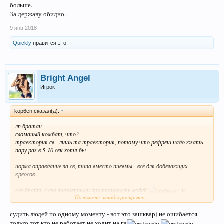
больше.
За державу обидно.
9 янв 2018
Quickly
нравится это.
Bright Angel
Игрок
kop6en сказал(а):
↑
лп братан
сломаный комбат, что?
траектория св - лишь та траектория, потому что рефреш надо юзать
пару раз в 5-10 сек хотя бы
норма оправдание за св, типа вместо пневмы - всё для добегающих
креосов.
где брайт, с его заявлениями про топовость людей
и
Нажмите, чтобы раскрыть...
сравнения с моими пездюками
судить людей по одному моменту - вот это зашквар) не ошибается
и да, никто не говорит что у нас нету лсов.
только тот кто
не работает
не ходит на гв
если это был ванвей на визе, то ему можно простить. как никак первый