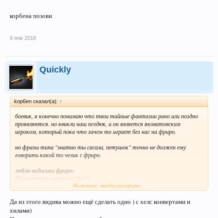
корбена позови
9 янв 2018
Quickly
kop6en сказал(а):
↑
боевик, я конечно понимаю что твои тайные фантазии рано или поздно
проявляются. но квикли наш пeздюк, и он является яковатовским
игроком, который пока что зачем то играет без нас на фриро.
но фразы типа "знатно ты сасала, петушок" точно не должен ему
говорить какой то челик с фриро.
люблю видосики фриро)
Посмотреть вложение 26417
Нажмите, чтобы раскрыть...
Посмотреть вложение 26418
Да из этого видива можно ещё сделать одно ) с хелс конвертами и
всех с новым годом, добра вам. любви и благополучия
хилами)