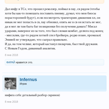
Дал инфу в ТСе, что прошел реколлер, поймал в пау, св рядом (чтобы
хотя бы как-то помешать поставить пневму, думал, что мои биосы
порасторопней будут), если посмотреть траекторию движения хп, он
никак не мог попасть в св, пау обновил, опять же в св он встать не мог,
да и мог ли там быть баг позиционки без получения дамага? Мисал
ударами, наверное из-за того, что был сломан комбат, делюга под конец
- миссклик, где-то рядом хоткей спел брейкера, редко юзаю, промазал(
Энивей не утверждаю, что сыграл правильно.
И да, на том челике, который кастанул пиларчик, был твой дружаня.
С Новым Годом, диванный аналитик.
8 янв 2018
ФАРАЙ
нравится это.
Infernus
Игрок
нифига себе детальный разбор скринов)
8 янв 2018