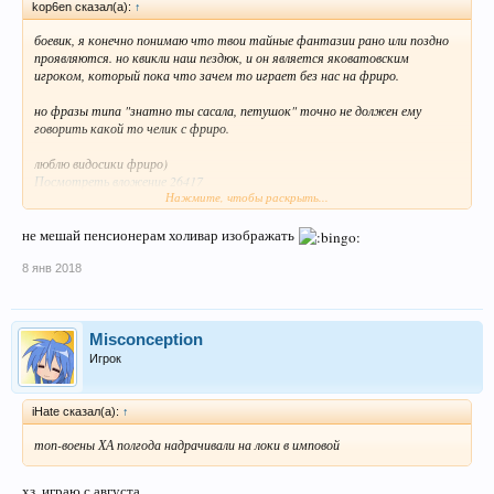
kop6en сказал(а):
↑
боевик, я конечно понимаю что твои тайные фантазии рано или поздно
проявляются. но квикли наш пeздюк, и он является яковатовским
игроком, который пока что зачем то играет без нас на фриро.
но фразы типа "знатно ты сасала, петушок" точно не должен ему
говорить какой то челик с фриро.
люблю видосики фриро)
Посмотреть вложение 26417
Нажмите, чтобы раскрыть...
Посмотреть вложение 26418
не мешай пенсионерам холивар изображать
всех с новым годом, добра вам. любви и благополучия
8 янв 2018
Misconception
Игрок
iHate сказал(а):
↑
топ-воены ХА полгода надрачивали на локи в имповой
хз, играю с августа