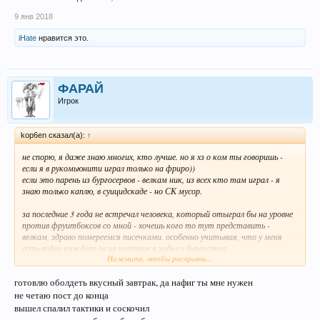
9 янв 2018
iHate
нравится это.
ФАРАЙ
Игрок
kop6en сказал(а):
↑
не спорю, я даже знаю многих, кто лучше. но я хз о ком ты говоришь -
если я в рукомьюнити играл только на фриро))
если это парень из бургосервов - велкам ник, из всех кто там играл - я
знаю только каплю, в суицидскаде - но СК мусор.
за последние 3 года не встречал человека, который отыграл бы на уровне
против фруитбоксов со мной - хочешь кого то тут представить -
велкам, здраво помереемся писечками. особенно учитывая, что у меня
есть видео каждого гв на которое я ходил у бургосиков.
Нажмите, чтобы раскрыть...
кроме отдельных фулл составов ehbr, goato'ов и наверное, всё.
единственные, с кем мы воевали ровно.
готовлю оболдеть вкусный завтрак, да нафиг ты мне нужен
сервера, где я играл: woero, aesisro, robaro, DOM, yumiro.
не четаю пост до конца
ру: фриро, альфхейм(2 гв).
вышел спалил тактики и соскочил