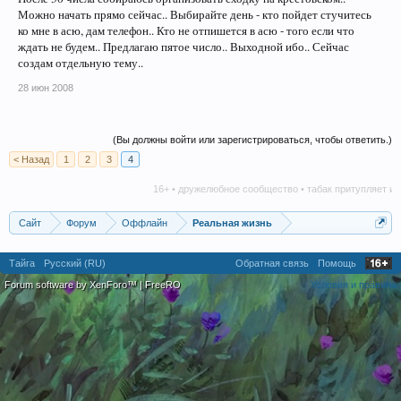
Можно начать прямо сейчас.. Выбирайте день - кто пойдет стучитесь
ко мне в асю, дам телефон.. Кто не отпишется в асю - того если что
ждать не будем.. Предлагаю пятое число.. Выходной ибо.. Сейчас
создам отдельную тему..
28 июн 2008
(Вы должны войти или зарегистрироваться, чтобы ответить.)
< Назад
1
2
3
4
16+ • дружелюбное сообщество • табак притупляет иниц
Сайт
Форум
Оффлайн
Реальная жизнь
Тайга
Русский (RU)
Обратная связь
Помощь
Forum software by XenForo™
|
FreeRO
Условия и правила