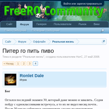
Войти или зарегистрироваться
Сайт
Галерея
Пользователи
Рынок
Вики
Форум
Поиск сообщений
Последние сообщения
Сайт
Форум
Оффлайн
Реальная жизнь
Питер го пить пиво
Тема в разделе "
Реальная жизнь
", создана пользователем
НатС
,
27 май 2008
.
< Назад
1
2
3
4
Ronlet Dale
Игрок
Бог
Остался последний экзамен 30, который даже можно и завалить.. Седня
пойду с одноклассниками встречусь, а то их не видел месяц почти..
После 30 числа собираюсь организовать сходку на крестовском..