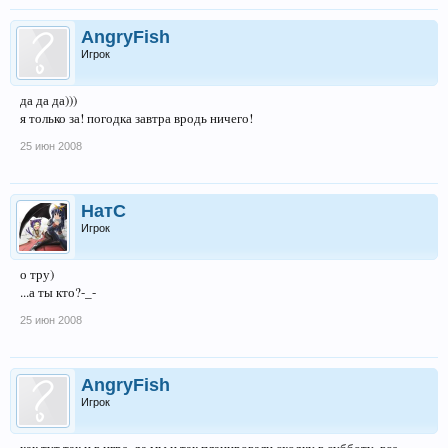
AngryFish
Игрок
да да да)))
я только за! погодка завтра вродь ничего!
25 июн 2008
НатС
Игрок
о тру)
...а ты кто?-_-
25 июн 2008
AngryFish
Игрок