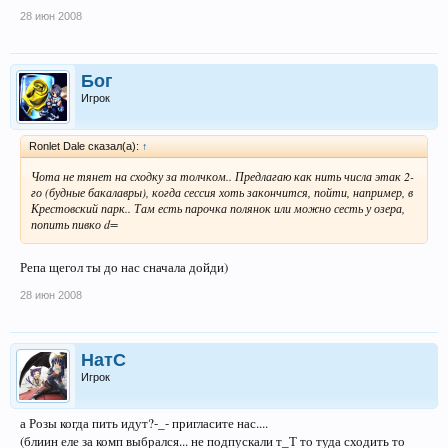
28 июн 2008
Бог
Игрок
Ronlet Dale сказал(а):
↑
Чота не тянет на сходку за толчком.. Предлагаю как нить числа этак 2-
го (будные бакалавры), когда сессия хоть закончится, пойти, например, в
Крестовский парк.. Там есть парочка полянок или можно сесть у озера,
попить пивко d=
Репа щегол ты до нас сначала дойди)
28 июн 2008
НатС
Игрок
а Розы когда пить идут?-_- пригласите нас....
(блиин еле за комп выбрался... не подпускали т_Т то туда сходить то