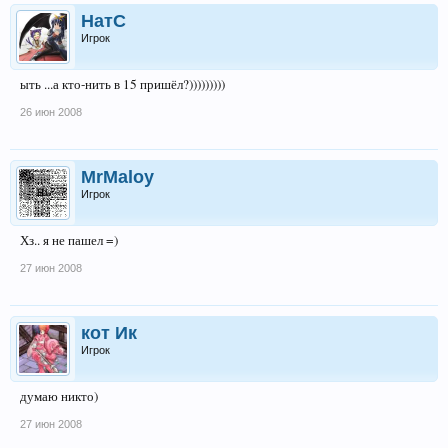
НатС
Игрок
ыть ...а кто-нить в 15 пришёл?)))))))))
26 июн 2008
MrMaloy
Игрок
Хз.. я не пашел =)
27 июн 2008
кот Ик
Игрок
думаю никто)
27 июн 2008