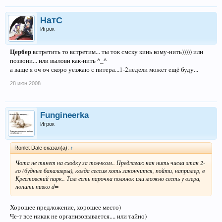
НатС
Игрок
Цербер
встретить то встретим... ты ток смску кинь кому-нить))))) или
позвони... или вылови как-нить ^_^
а ваще я оч оч скоро уезжаю с питера...1-2недели может ещё буду...
28 июн 2008
Fungineerka
Игрок
Ronlet Dale сказал(а):
↑
Чота не тянет на сходку за толчком.. Предлагаю как нить числа этак 2-
го (будные бакалавры), когда сессия хоть закончится, пойти, например, в
Крестовский парк.. Там есть парочка полянок или можно сесть у озера,
попить пивко d=
Хорошее предложение, хорошее место)
Че-т все никак не организовывается.... или тайно)