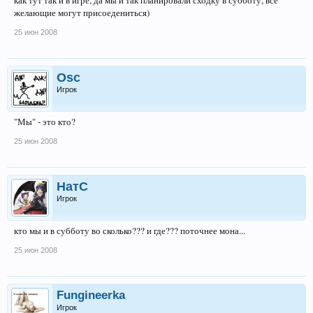
как тут так и в игре, да мы и так планировали сходку в субботу, все
желающие могут присоедениться)
25 июн 2008
Osc
Игрок
"Мы" - это кто?
25 июн 2008
НатС
Игрок
кто мы и в субботу во сколько??? и где??? поточнее мона...
25 июн 2008
Fungineerka
Игрок