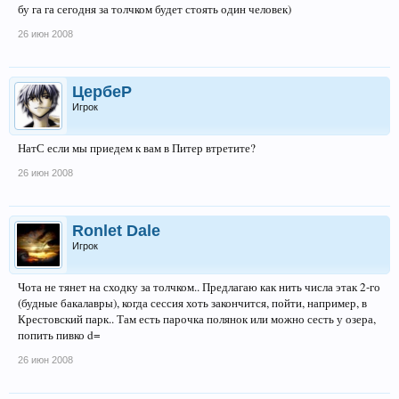
бу га га сегодня за толчком будет стоять один человек)
26 июн 2008
ЦербеР
Игрок
НатС если мы приедем к вам в Питер втретите?
26 июн 2008
Ronlet Dale
Игрок
Чота не тянет на сходку за толчком.. Предлагаю как нить числа этак 2-го
(будные бакалавры), когда сессия хоть закончится, пойти, например, в
Крестовский парк.. Там есть парочка полянок или можно сесть у озера,
попить пивко d=
26 июн 2008