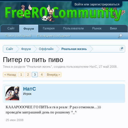
Войти или зарегистрироваться
Сайт
Галерея
Пользователи
Рынок
Вики
Форум
Поиск сообщений
Последние сообщения
Сайт
Форум
Оффлайн
Реальная жизнь
Питер го пить пиво
Тема в разделе "
Реальная жизнь
", создана пользователем
НатС
,
27 май 2008
.
< Назад
1
2
3
4
Вперёд >
НатС
Игрок
КАААРОООЧЕЕ ГО ПИТЬ и гв в реале :Р раз отменили....)))
проведём завтрашний день по рошному ^_^
25 июн 2008