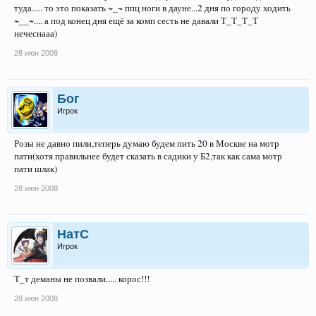
туда..... то это показать ~_~ ппц ноги в дауне...2 дня по городу ходить
~__~.... а под конец дня ещё за комп сесть не давали Т_Т_Т_Т
нечеснааа)
28 июн 2008
Бог
Игрок
Розы не давно пили,теперь думаю будем пить 20 в Москве на мотр
пати(хотя правильнее будет сказать в садики у Б2,так как сама мотр
пати шлак)
28 июн 2008
НатС
Игрок
Т_т деманы не позвали..... корос!!!
28 июн 2008