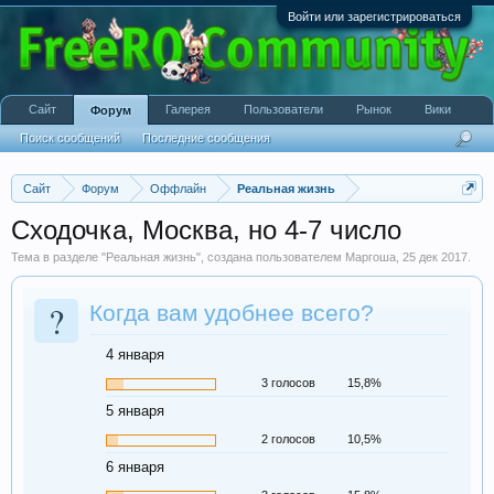
Войти или зарегистрироваться
Сайт
Галерея
Пользователи
Рынок
Вики
Форум
Поиск сообщений
Последние сообщения
Сайт
Форум
Оффлайн
Реальная жизнь
Сходочка, Москва, но 4-7 число
Тема в разделе "
Реальная жизнь
", создана пользователем
Маргоша
,
25 дек 2017
.
?
Когда вам удобнее всего?
4 января
3 голосов
15,8%
5 января
2 голосов
10,5%
6 января