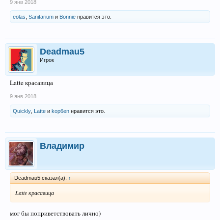
9 янв 2018
eolas
,
Sanitarium
и
Bonnie
нравится это.
Deadmau5
Игрок
Latte красавица
9 янв 2018
Quickly
,
Latte
и
kop6en
нравится это.
Владимир
Deadmau5 сказал(а):
↑
Latte красавица
мог бы поприветствовать лично)