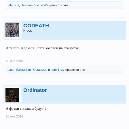
Infernus
,
Deadmau5
и
LeoMi
нравится это.
GODEATH
Игрок
А теперь ждём от Латте косплей на это фото!
10 янв 2018
Latte
,
Sanitarium
,
Владимир
и
ещё 1-му
нравится это.
Ordinator
А фотки с халком будут ?
10 янв 2018