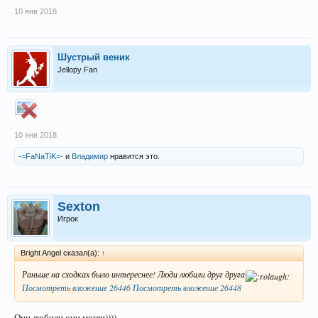
10 янв 2018
Шустрый веник
Jellopy Fan
10 янв 2018
-=FaNaTiK=-
и
Владимир
нравится это.
Sexton
Игрок
Bright Angel сказал(а):
↑
Раньше на сходках было интереснее! Люди любили друг друга
Посмотреть вложение 26446
Посмотреть вложение 26448
Они любили,они могли))))