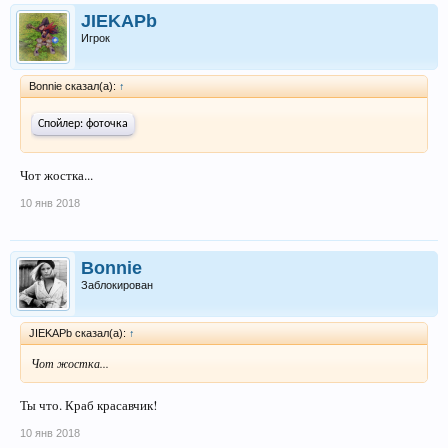
JIEKAPb
Игрок
Bonnie сказал(а):
↑
Спойлер: фоточка
Чот жостка...
10 янв 2018
Bonnie
Заблокирован
JIEKAPb сказал(а):
↑
Чот жостка...
Ты что. Краб красавчик!
10 янв 2018