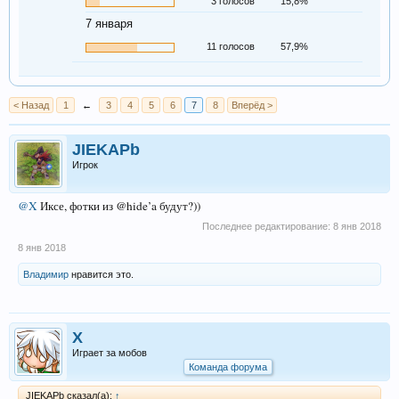
3 голосов
15,8%
7 января
11 голосов
57,9%
< Назад
1
←
3
4
5
6
7
8
Вперёд >
JIEKAPb
Игрок
@X
Иксе, фотки из @hide’a будут?))
Последнее редактирование:
8 янв 2018
8 янв 2018
Владимир
нравится это.
X
Играет за мобов
Команда форума
JIEKAPb сказал(а):
↑