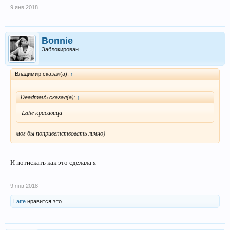
9 янв 2018
Bonnie
Заблокирован
Владимир сказал(а):
↑
Deadmau5 сказал(а):
↑
Latte красавица
мог бы поприветствовать лично)
И потискать как это сделала я
9 янв 2018
Latte
нравится это.