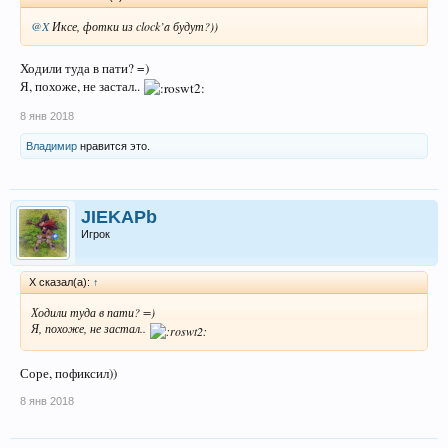
@X
Иксе, фотки из clock’a будут?))
Ходили туда в пати? =)
Я, похоже, не застал..
8 янв 2018
Владимир
нравится это.
JIEKAPb
Игрок
X сказал(а):
↑
Ходили туда в пати? =)
Я, похоже, не застал..
Соре, пофиксил))
8 янв 2018