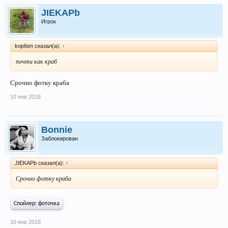
JIEKAPb
Игрок
kop6en сказал(а):
↑
почти как краб
Срочно фотку краба
10 янв 2018
Bonnie
Заблокирован
JIEKAPb сказал(а):
↑
Срочно фотку краба
Спойлер: фоточка
10 янв 2018