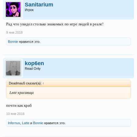
Sanitarium
Игрок
Рад что увидел столько знакомых по игре людей в реале!
9 янв 2018
Bonnie
нравится это.
kop6en
Read Only
Deadmau5 сказал(а):
↑
Latte красавица
почти как краб
10 янв 2018
Infernus
,
Latte
и
Bonnie
нравится это.