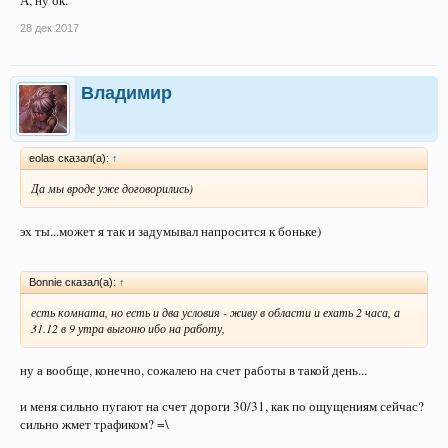
А, ну ок.
28 дек 2017
Владимир
eolas сказал(а):
↑
Да мы вроде уже договорились)
эх ты...может я так и задумывал напросится к боньке)
Bonnie сказал(а):
↑
есть комната, но есть и два условия - живу в области и ехать 2 часа, а
31.12 в 9 утра выгоню ибо на работу,
ну а вообще, конечно, сожалею на счет работы в такой день...
и меня сильно пугают на счет дороги 30/31, как по ощущениям сейчас?
сильно жмет трафиком? =\