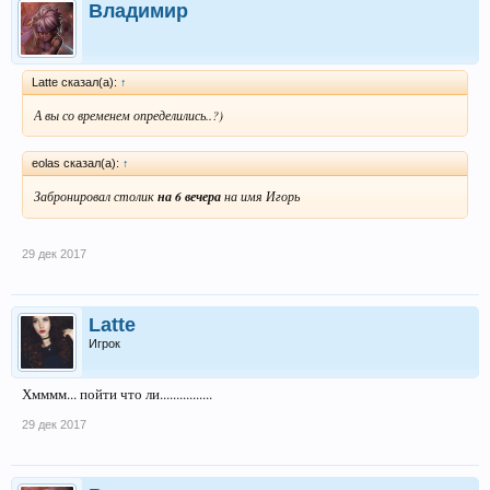
Владимир
Latte сказал(а):
↑
А вы со временем определились..?)
eolas сказал(а):
↑
Забронировал столик
на 6 вечера
на имя Игорь
29 дек 2017
Latte
Игрок
Хмммм... пойти что ли................
29 дек 2017