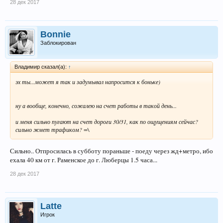
28 дек 2017
Bonnie
Заблокирован
Владимир сказал(а):
↑
эх ты...может я так и задумывал напросится к боньке)
ну а вообще, конечно, сожалею на счет работы в такой день...
и меня сильно пугают на счет дороги 30/31, как по ощущениям сейчас?
сильно жмет трафиком? =\
Сильно.. Отпросилась в субботу пораньше - поеду через жд+метро, ибо
ехала 40 км от г. Раменское до г. Люберцы 1.5 часа...
28 дек 2017
Latte
Игрок