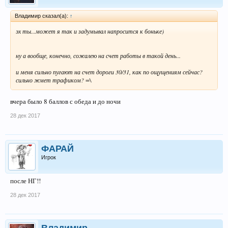
Владимир сказал(а):
↑
эх ты...может я так и задумывал напросится к боньке)
ну а вообще, конечно, сожалею на счет работы в такой день...
и меня сильно пугают на счет дороги 30/31, как по ощущениям сейчас?
сильно жмет трафиком? =\
вчера было 8 баллов с обеда и до ночи
28 дек 2017
ФАРАЙ
Игрок
после НГ!!
28 дек 2017
Владимир