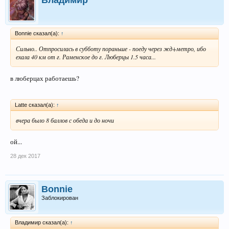
Bonnie сказал(а):
↑
Сильно.. Отпросилась в субботу пораньше - поеду через жд+метро, ибо
ехала 40 км от г. Раменское до г. Люберцы 1.5 часа...
в люберцах работаешь?
Latte сказал(а):
↑
вчера было 8 баллов с обеда и до ночи
ой...
28 дек 2017
Bonnie
Заблокирован
Владимир сказал(а):
↑