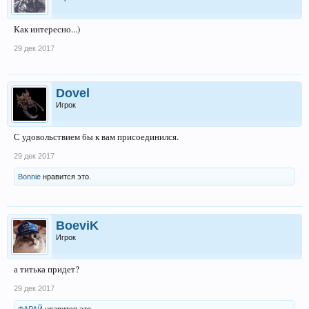
Как интересно...)
29 дек 2017
Dovel
Игрок
С удовольствием бы к вам присоединился.
29 дек 2017
Bonnie
нравится это.
BoeviK
Игрок
а титька придет?
29 дек 2017