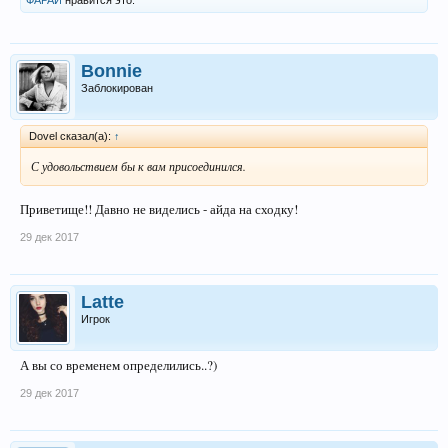
ФАРАЙ
нравится это.
Bonnie
Заблокирован
Dovel сказал(а):
↑
С удовольствием бы к вам присоединился.
Приветище!! Давно не виделись - айда на сходку!
29 дек 2017
Latte
Игрок
А вы со временем определились..?)
29 дек 2017