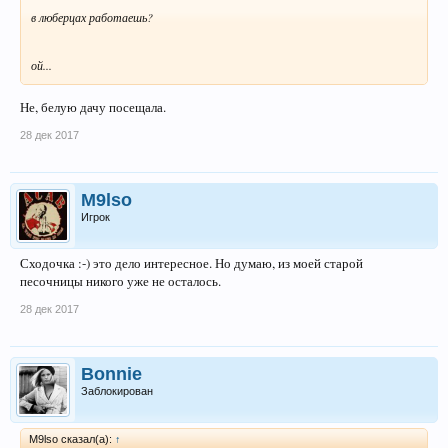
в люберцах работаешь?
ой...
Не, белую дачу посещала.
28 дек 2017
M9lso
Игрок
Сходочка :-) это дело интересное. Но думаю, из моей старой
песочницы никого уже не осталось.
28 дек 2017
Bonnie
Заблокирован
M9lso сказал(а):
↑