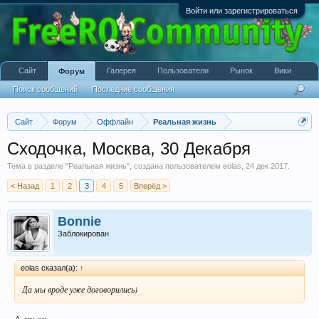
Войти или зарегистрироваться
Сайт
Галерея
Пользователи
Рынок
Вики
Форум
Поиск сообщений
Последние сообщения
Сайт
Форум
Оффлайн
Реальная жизнь
Сходочка, Москва, 30 Декабря
Тема в разделе "
Реальная жизнь
", создана пользователем
eolas
,
24 дек 2017
.
< Назад
1
2
3
4
5
Вперёд >
Bonnie
Заблокирован
eolas сказал(а):
↑
Да мы вроде уже договорились)