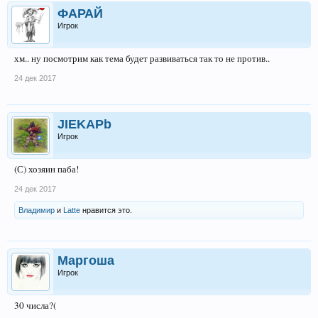
ФАРАЙ
Игрок
хм.. ну посмотрим как тема будет развиваться так то не против..
24 дек 2017
JIEKAPb
Игрок
(С) хозяин паба!
24 дек 2017
Владимир
и
Latte
нравится это.
Маргоша
Игрок
30 числа?(