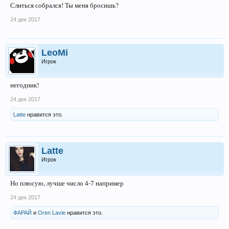
Слиться собрался! Ты меня бросишь?
24 дек 2017
LeoMi
Игрок
негодник!
24 дек 2017
Latte
нравится это.
Latte
Игрок
Но плюсую, лучше число 4-7 например
24 дек 2017
ФАРАЙ
и
Oren Lavie
нравится это.