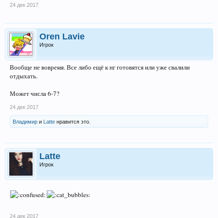
24 дек 2017
Oren Lavie
Игрок
Вообще не вовремя. Все либо ещё к нг готовятся или уже свалили
отдыхать.
Может числа 6-7?
24 дек 2017
Владимир
и
Latte
нравится это.
Latte
Игрок
24 дек 2017