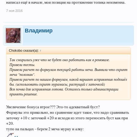
написал ещё в начале, моя позиция на протяжении топика неизменна.
7 ноя 2016
Владимир
Chokobo сказал(а):
↑
Так смирились уже что не будет оно работать как в ренювале.
Провели тесты.
Привели расчет по формулам текущей работы меча. Выявили что скрипт
меча "поломан".
Привели расчет по нашим формулам, какой вариант исправления подошёл
бы. (использовать скрипт мурамасы, растущий с заточкой)
Вся почва для исправления готова. Осталось только администрации
принять решение.
Увеличение бонуса втрое??? Это-то адекватный буст?
Формулы это прикольно, но сравнение идет такое, что надо сравнивать
заточку +10 с заточкой +20 и исходя из этого переносить буст как при
+20.
тупо на пальцах - берем 2 меча мурку и алку: