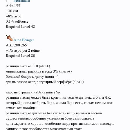
Muramasa
Atk: 155
+30 crit
+8% aspd
0.1% selfcurse
Required Level 48
Alca Bringer
Atk:
280
265
+1% aspd per 2 refine
Required Level 80
разница в атаке 110 (alca+)
минимальная разница в аспд 3% (mura+)
большой бонус к криту (mura +)
для высокого аспд регулярный серфкёрс (alca+)
кёрс не страшен >90вит найту/лк
разница в аспд может быть критична только для некоего аги ЛК,
который решил не брать берс, а если берс есть, то там нет смысла
качать аги вообще
разница в атаке для меча без слотов - вещь весьма и весьма
существенная, особенно усиленная бонусами скиллов
крит...крит это хорошо, особенно когда противник имеет высокую
защиту, плюс пробивается максимальная атака