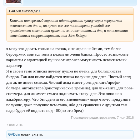
GADvin сказал(а):
↑
Конечно интересный вариант адаптировать пушку через перерасчет
реневальского дпс-а, но лучше все же посмотреть у тобой же
приведенного списка топ пушек на лк и посчитать их дпс, и на основании
этих данных скорректировать атк Alca Bringer.
я могу это делать только на глазок, я не играю найтами, тем более
берсерк-лк, мне вся тема в целом не очень близка. Просто возможные
варианты с адаптацией пушки от игроков могут иметь невменяемый
характер
Я в своей теме отписал почему пушка не очень, для большинства
билдов. Так или иначе найдется пушка получше для дпса. Чистый аспд
для лк не имеет смысла. Чистый аспд имеет роль для сага/профа-
болтера, автокастера(доисторические времена), для лак-ханта, для рога-
снетчера. для лк имеет смысл поднимать атаку, дпс. Это явно не к
алкабрингеру. Что бы сделать его вменяемым - надо что-то придумать
получше, даже получше чем атака, ибо для сравнения с другими там
надо будет её поднять под 400(но это бред)
Последнее редактирование:
7 ноя 2016
7 ноя 2016
GADvin
нравится это.