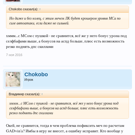
Chokobo сказал(а):
↑
Но даже и без колец, с этим мечем ЛК будет крошером уровня МСа по
силе автоатаки, если даже не сильней.
хммм...с МСом с пушкой - не сравнится, всё же у него бонус урона под
селфбафами выше, а бонусов на аспд больше, плюс есть возможность
резко поднять дпс скиллами
7 ноя 2016
Chokobo
Игрок
Владимир сказал(а):
↑
хммм...с МСом с пушкой - не сравнится, всё же у него бонус урона под
селфбафами выше, а бонусов на аспд больше, плюс есть возможность
резко поднять дпс скиллами
Окей, не сравнится, тогда в чем проблема пофиксить меч по расчетам
GADvin'a? Имбы в игру не внесет, а ошибку исправит. Кто вообще у