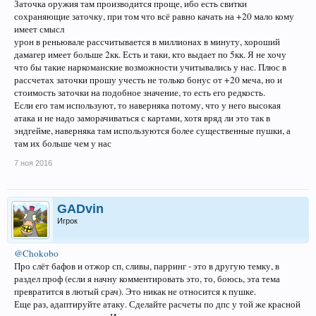
Заточка оружия там производится проще, ибо есть свитки
сохраняющие заточку, при том что всё равно качать на +20 мало кому
имеет смысл
урон в реньювале рассчитывается в миллионах в минуту, хороший
дамагер имеет больше 2кк. Есть и таки, кто выдает по 5кк. Я не хочу
что бы такие наркоманские возможности учитывались у нас. Плюс в
рассчетах заточки прошу учесть не только бонус от +20 меча, но и
стоимость заточки на подобное значение, то есть его редкость.
Если его там используют, то наверняка потому, что у него высокая
атака и не надо заморачиваться с картами, хотя вряд ли это так в
эндгейме, наверняка там используются более существенные пушки, а
там их больше чем у нас
7 ноя 2016
GADvin
Игрок
@Chokobo
Про слёт бафов и отжор сп, сливы, парринг - это в другую темку, в
раздел проф (если я начну комментировать это, то, боюсь, эта тема
превратится в лютый срач). Это никак не относится к пушке.
Еще раз, адаптируйте атаку. Сделайте расчеты по дпс у той же красной