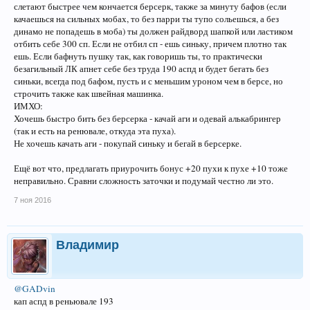
слетают быстрее чем кончается берсерк, также за минуту бафов (если
качаешься на сильных мобах, то без парри ты тупо сольешься, а без
динамо не попадешь в моба) ты должен райдворд шапкой или ластиком
отбить себе 300 сп. Если не отбил сп - ешь синьку, причем плотно так
ешь. Если бафнуть пушку так, как говоришь ты, то практически
безагильный ЛК апнет себе без труда 190 аспд и будет бегать без
синьки, всегда под бафом, пусть и с меньшим уроном чем в берсе, но
строчить также как швейная машинка.
ИМХО:
Хочешь быстро бить без берсерка - качай аги и одевай алькабрингер
(так и есть на ренювале, откуда эта пуха).
Не хочешь качать аги - покупай синьку и бегай в берсерке.
Ещё вот что, предлагать приурочить бонус +20 пухи к пухе +10 тоже
неправильно. Сравни сложность заточки и подумай честно ли это.
7 ноя 2016
Владимир
@GADvin
кап аспд в реньювале 193