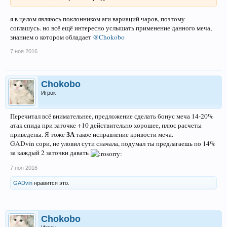
я в целом являюсь поклонником аги вариаций чаров, поэтому
соглашусь. но всё ещё интересно услышать применение данного меча,
знанием о котором обладает
@Chokobo
7 ноя 2016
Chokobo
Игрок
Перечитал всё внимательнее, предложение сделать бонус меча 14-20%
атак спида при заточке +10 действительно хорошее, плюс расчеты
ЗА
приведены. Я тоже
такое исправление кривости меча.
GADvin сори, не уловил сути сначала, подумал ты предлагаешь по 14%
за каждый 2 заточки давать
7 ноя 2016
GADvin
нравится это.
Chokobo