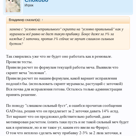
Игрок
Владимир сказал(а):
↑
замена с "условно неправильного" скрипта на "условно правильный" как у
мурамасы всё равно не даст такую прибавку. Бонус даже за 3% за
каждые 2 заточки, против 1% сейчас не звучит слишком сильным
бустом?
Так смирились уже что не будет оно работать как в ренювале.
Провели тесты.
Привели расчет по формулам текущей работы меча. Выявили что
скрипт меча "поломан".
Привели расчет по нашим формулам, какой вариант исправления
подошёл бы. (использовать скрипт мурамасы, растущий с заточкой)
Вся почва для исправления готова. Осталось только администрации
принять решение.
По поводу "слишком сильный буст", я ошибся прочитав сообщения
GADvina, решив что он предлагает за 2 заточки давать 14% аспд.
Тот вариант что он предложил действительно рабочий, даже
мотивирован расчетом. (опять таки пусть и не такой сильный меч будет
как в оригинале, но и не такое уг, каким его ввели на Фриро).
О том что неплохо сделать мечу прибавку 2-3% за 2 лвла заточки, я