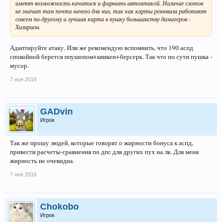
имеют возможность качаться и фармить автоатакой. Наличие слотов
не значит там почти ничего для них, так как карты ренювала работают
совсем по-другому и лучшая карта в пушку большинству дамагеров -
Хилирион.
Адаптируйте атаку. Или же рекомендую вспомнить, что 190 аспд
спокойной берется поушеном+квикен+берсерк. Так что по сути пушка -
мусор.
7 ноя 2016
GADvin
Игрок
Так же прошу людей, которые говорят о жирности бонуса к аспд,
привести расчеты-сравнения по дпс для других пух на лк. Для меня
жирность не очевидна.
7 ноя 2016
Chokobo
Игрок