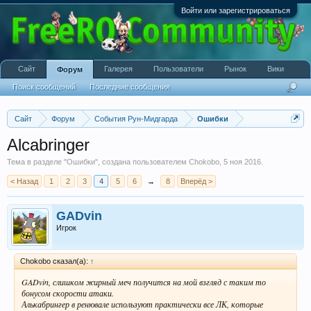
Войти или зарегистрироваться
Сайт
Галерея
Пользователи
Рынок
Вики
Форум
Поиск сообщений
Последние сообщения
Сайт
Форум
События Рун-Мидгарда
Ошибки
Alcabringer
Тема в разделе "
Ошибки
", создана пользователем
Chokobo
,
5 ноя 2016
.
< Назад
1
2
3
4
5
6
→
8
Вперёд >
GADvin
Игрок
Chokobo сказал(а):
↑
GADvin, слишком жирный меч получится на мой взгляд с таким то
бонусом скорости атаки.
Алькабрингер в ренювале используют практически все ЛК, которые