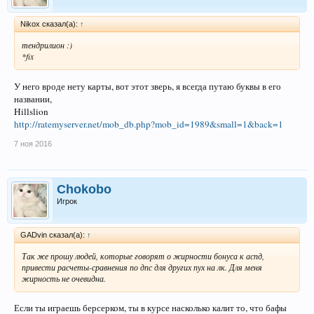
Nikox сказал(а):
↑
тендрилион :)
*fix
У него вроде нету карты, вот этот зверь, я всегда путаю буквы в его
названии,
Hillslion
http://ratemyserver.net/mob_db.php?mob_id=1989&small=1&back=1
7 ноя 2016
Chokobo
Игрок
GADvin сказал(а):
↑
Так же прошу людей, которые говорят о жирности бонуса к аспд,
привести расчеты-сравнения по дпс для других пух на лк. Для меня
жирность не очевидна.
Если ты играешь берсерком, ты в курсе насколько калит то, что бафы