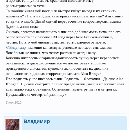
и прочих топ пух на лк. Из сравнения выставите атк у
рассматриваемого меча.
Ты вообще читал мой пост, или быстро глянул вывод и ну строчить
комменты? 71 аги и 70 декс - это практически безагильный? А агильный
тогда - это какой? Давай сделай перерасчет, не вопрос, верхняя планка
будет немного ниже.
Считаю, с учетом написанного выше про добываемость меча, про его
бесполезность при разгоне 190 аспд через берс+квикен+поушен,
честно. Но это моё мнение, у вас вот есть отличное от моего.
@Владимир
численно кап аспд на реневале не имеет смысла, вон
Чокобо так же пишет, что мечом разгоняли аспд к капу.
Конечно интересный вариант адаптировать пушку через перерасчет
реневальского дпс-а, но лучше все же посмотреть у тобой же
приведенного списка топ пушек на лк и посчитать их дпс, и на
основании этих данных скорректировать атк Alca Bringer.
Про редкость у нас писалось выше. Редкость +10 заточки... Да еще Alca
Bringer... Ну сами смотрите. Я внес предложение, как бы я рассматривал
адаптацию аспд с реневала. Остальные параметры меча я не трогал.
Предлагайте (в четвертый раз пишу).
7 ноя 2016
Владимир