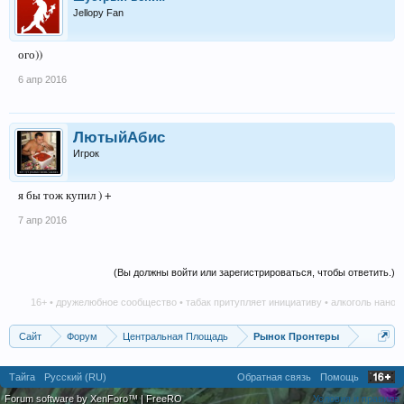
Jellopy Fan
ого))
6 апр 2016
ЛютыйАбис
Игрок
я бы тож купил ) +
7 апр 2016
(Вы должны войти или зарегистрироваться, чтобы ответить.)
16+ • дружелюбное сообщество • табак притупляет инициативу • алкоголь наноси
Сайт
Форум
Центральная Площадь
Рынок Пронтеры
Тайга
Русский (RU)
Обратная связь
Помощь
Forum software by XenForo™
|
FreeRO
Условия и правила