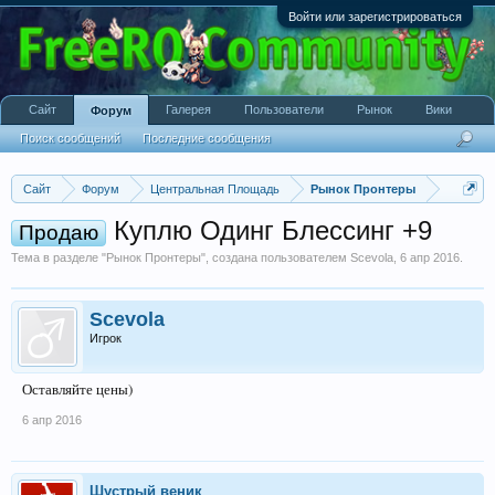
Войти или зарегистрироваться
Сайт
Галерея
Пользователи
Рынок
Вики
Форум
Поиск сообщений
Последние сообщения
Сайт
Форум
Центральная Площадь
Рынок Пронтеры
Куплю Одинг Блессинг +9
Продаю
Тема в разделе "
Рынок Пронтеры
", создана пользователем
Scevola
,
6 апр 2016
.
Scevola
Игрок
Оставляйте цены)
6 апр 2016
Шустрый веник