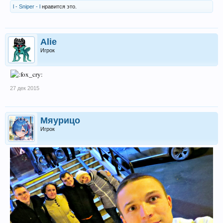
l - Sniper - l
нравится это.
Alie
Игрок
27 дек 2015
Мяурицо
Игрок