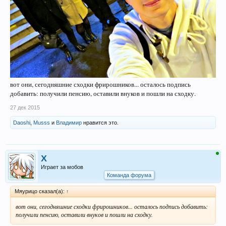
вот они, сегодняшние сходки фрирошников... осталось подпись
добавить: получили пенсию, оставили внуков и пошли на сходку.
27 дек 2015
Daoshi
,
Musss
и
Владимир
нравится это.
X
Играет за мобов
Команда форума
Мяурицо сказал(а):
↑
вот они, сегодняшние сходки фрирошников... осталось подпись добавить:
получили пенсию, оставили внуков и пошли на сходку.