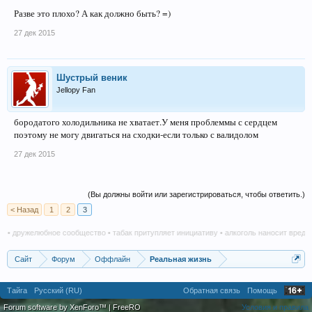
Разве это плохо? А как должно быть? =)
27 дек 2015
Шустрый веник
Jellopy Fan
бородатого холодильника не хватает.У меня проблеммы с сердцем
поэтому не могу двигаться на сходки-если только с валидолом
27 дек 2015
(Вы должны войти или зарегистрироваться, чтобы ответить.)
< Назад
1
2
3
дружелюбное сообщество • табак притупляет инициативу • алкоголь наносит вред в люб
Сайт
Форум
Оффлайн
Реальная жизнь
Тайга
Русский (RU)
Обратная связь
Помощь
Forum software by XenForo™
|
FreeRO
Условия и правила