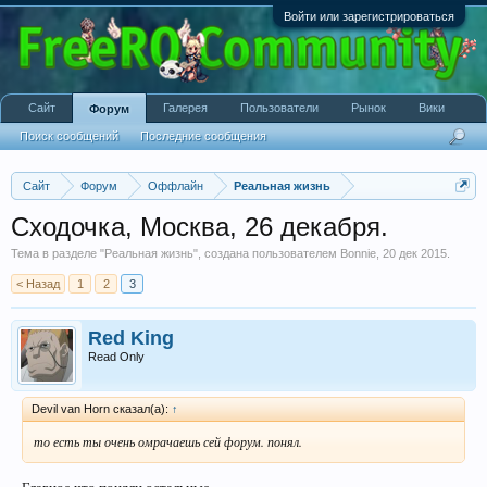
Войти или зарегистрироваться
Сайт
Галерея
Пользователи
Рынок
Вики
Форум
Поиск сообщений
Последние сообщения
Сайт
Форум
Оффлайн
Реальная жизнь
Сходочка, Москва, 26 декабря.
Тема в разделе "
Реальная жизнь
", создана пользователем
Bonnie
,
20 дек 2015
.
< Назад
1
2
3
Red King
Read Only
Devil van Horn сказал(а):
↑
то есть ты очень омрачаешь сей форум. понял.