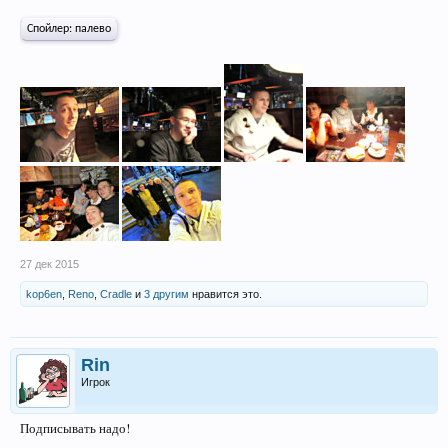
Спойлер: палево
27 дек 2015
kop6en
,
Reno
,
Cradle
и
3 другим
нравится это.
Rin
Игрок
Подписывать надо!