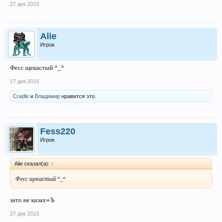
27 дек 2015
Alie
Игрок
Фесс щекастый ^_^
27 дек 2015
Cradle
и
Владимир
нравится это.
Fess220
Игрок
Alie сказал(а):
↑
Фесс щекастый ^_^
зато не казах=Ъ
27 дек 2015