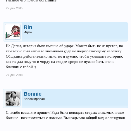
Главное что поняли остальные.
27 дек 2015
Rin
Игрок
Не Девил, история была именно об ударе. Может быть не из кустов, но
там точно был какой то внезапный удар не подозревающему человеку.
Общались действительно мало, но я думаю, чтобы услышать историю,
как ты дал кому то в морду на сходке фриро не нужно быть очень
близким с тобой :)
27 дек 2015
Bonnie
Заблокирован
Спасибо всем, кто пришел! Рада была повидать старых знакомых и еще
больше - познакомиться с новыми. Выкладываю общий вид и опаздунов