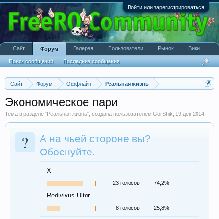
Войти или зарегистрироваться
Сайт
Галерея
Пользователи
Рынок
Вики
Форум
Поиск сообщений
Последние сообщения
Сайт
Форум
Оффлайн
Реальная жизнь
Экономическое пари
Тема в разделе "
Реальная жизнь
", создана пользователем
GorShik
,
19 дек 2014
.
?
А на чьей стороне вы?
Обоснуйте.
Х
23 голосов
74,2%
Redivivus Ultor
8 голосов
25,8%