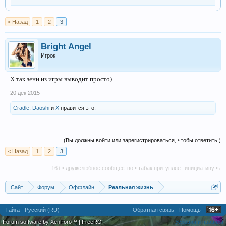
< Назад
1
2
3
Bright Angel
Игрок
Х так зени из игры выводит просто)
20 дек 2015
Cradle
,
Daoshi
и
X
нравится это.
(Вы должны войти или зарегистрироваться, чтобы ответить.)
< Назад
1
2
3
16+ • дружелюбное сообщество • табак притупляет инициативу • алк
Сайт
Форум
Оффлайн
Реальная жизнь
Тайга
Русский (RU)
Обратная связь
Помощь
Forum software by XenForo™
|
FreeRO
Условия и правила