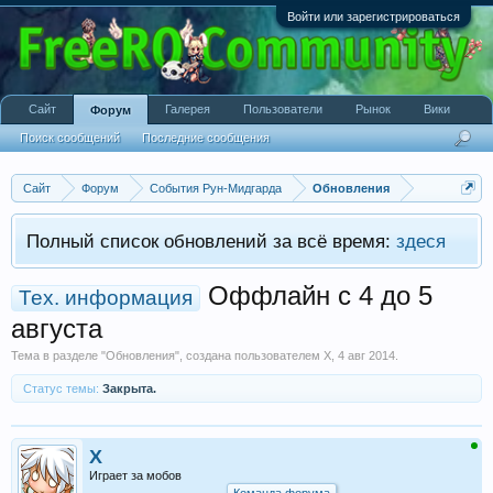
Войти или зарегистрироваться
Сайт
Галерея
Пользователи
Рынок
Вики
Форум
Поиск сообщений
Последние сообщения
Сайт
Форум
События Рун-Мидгарда
Обновления
Полный список обновлений за всё время:
здеся
Оффлайн с 4 до 5
Тех. информация
августа
Тема в разделе "
Обновления
", создана пользователем
X
,
4 авг 2014
.
Статус темы:
Закрыта.
X
Играет за мобов