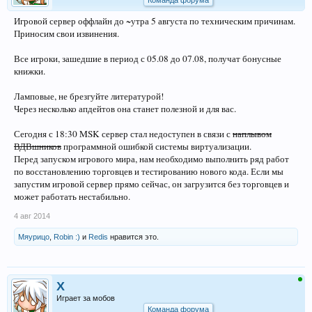
Команда форума
Игровой сервер оффлайн до ~утра 5 августа по техническим причинам.
Приносим свои извинения.
Все игроки, зашедшие в период с 05.08 до 07.08, получат бонусные
книжки.
Ламповые, не брезгуйте литературой!
Через несколько апдейтов она станет полезной и для вас.
Сегодня с 18:30 MSK сервер стал недоступен в связи с
наплывом
ВДВшников
программной ошибкой системы виртуализации.
Перед запуском игрового мира, нам необходимо выполнить ряд работ
по восстановлению торговцев и тестированию нового кода. Если мы
запустим игровой сервер прямо сейчас, он загрузится без торговцев и
может работать нестабильно.
4 авг 2014
Мяурицо
,
Robin :)
и
Redis
нравится это.
X
Играет за мобов
Команда форума