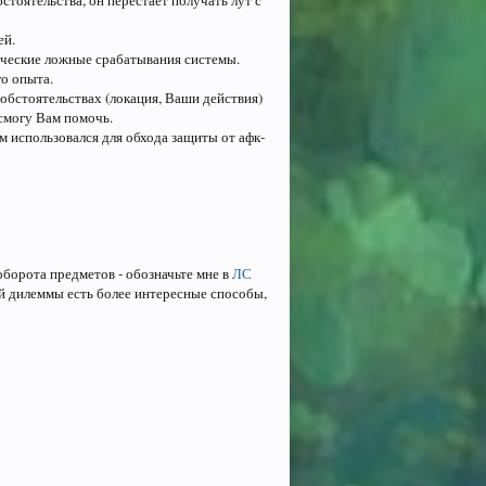
стоятельства, он перестаёт получать лут с
ей.
ические ложные срабатывания системы.
о опыта.
 обстоятельствах (локация, Ваши действия)
 смогу Вам помочь.
м использовался для обхода защиты от афк-
борота предметов - обозначьте мне в
ЛС
й дилеммы есть более интересные способы,