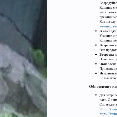
Возрадуйт
Команда сл
несколько 
прежний ме
Как и в слу
нелепых те
В команду 
Укажите инт
Команду не 
Встроена к
Она предот
Встроена к
Позволяет у
Обновлена 
При выпаде
Исправлена
Её выключен
Обновление кв
Для сохране
пати. С эт
Справедлив
https://foru
https://foru