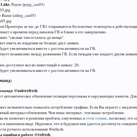
 Lake
, Payon (payg_cas03)
de Baran (aldeg_cas05)
ом Пронтеры за час до ГВ1 открываются бесплатные телепорты к действующи
инает о времени перед началом ГВ и ближе к его завершению.
ких "сколько там осталось до конца".
ет иметь во владении не больше двух замков.
будет увеличиваться вместе с ростом активности на ГВ.
твует независимо между режимами ГВ. Если гильдия уже владеет двумя замкам
е доступное кол-во инвестиций в замках: 20.
будет увеличиваться вместе с ростом активности на ГВ.
манд:
оманда @autorefresh
.
ет автоматическое обновление позиции персонажа и окружающих юнитов. Для
жет незначительно повысить потребление трафика. Если Вы играете с медленн
жный интервал обновления. Чем ниже интервал - тем выше потребление.
ка не помогает в решении проблем, озвученных в
этом топике
, поскольку это 
 в нынешнем виде. Надеемся, что в будущем нам удастся достигнуть совершен
сти ручного использования @refresh.
 ошибки в работе @refresh
.