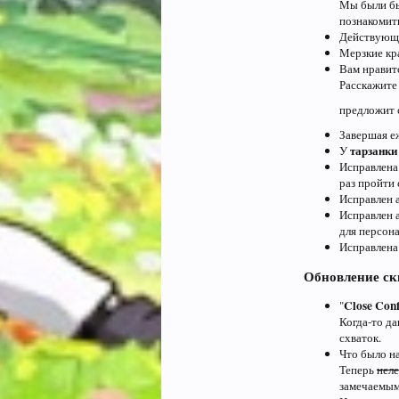
Мы были бы
познакомить
Действующи
Мерзкие кр
Вам нравитс
Расскажите 
предложит 
Завершая е
тарзанки
У
Исправлена
раз пройти 
Исправлен а
Исправлен 
для персон
Исправлена 
Обновление ск
Close Conf
"
Когда-то д
схваток.
Что было на
Теперь
неле
замечаемым