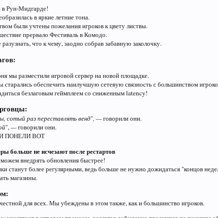
 в Рун-Мидгарде!
образилась в яркие летние тона.
твом были учтены пожелания игроков к цвету листвы.
шествие прервало Фестиваль в Комодо.
разузнать, что к чему, заодно собрав забавную заколочку.
агов:
юня мы разместили игровой сервер на новой площадке.
ы старались обеспечить наилучшую сетевую связность с большинством игроко
адиться безлаговым геймплеем со сниженным latency!
рговцы:
ы, сотый раз переставлять венд
"
,
—
говорили они.
ой
",
—
говорили они.
И ПОНЕЛИ ВОТ
ры больше не исчезают после рестартов
сможем внедрять обновления быстрее!
ки станут более регулярными, ведь больше не нужно дожидаться "концов неде
ать магазины.
рм:
честной для всех. Мы убеждены в этом также, как и большинство игроков.