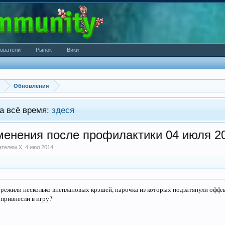
ователи
Рынок
Вики
Обновления
а всё время:
здеся
енения после профилактики 04 июля 2
вателем
X
,
4 июл 2014
.
ережили несколько внеплановых крэшей, парочка из которых подзатянули оффл
 привнесли в игру?