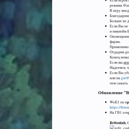
Если игрок 
режима @au
В игру вне
Благодарим
Больше не 
Если Вы не 
и никнейм 
Оповещение 
фарма.
Применимо 
Отдадим до
Конец невы
Если вы
игр
Надеемся, 
Если Вы уб
или на
gm@f
чем сажать 
Обновление "В
с
WoE1 по
https://for
На ГВ1 отк
Britoniah
, 