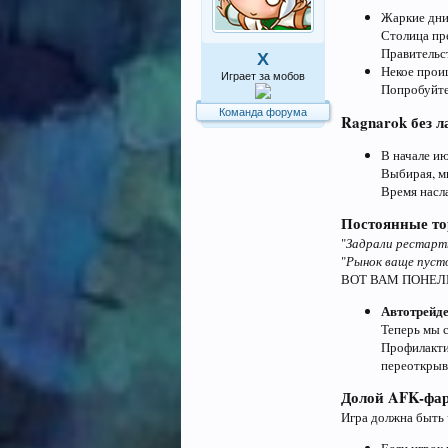
Жаркие дни
Столица пре
Правительс
X
Некое прои
Играет за мобов
Попробуйте 
Команда форума
Ragnarok без л
В начале и
Выбирая, м
Время насл
Постоянные то
"
Задрали рестарт
"
Рынок ваще пуст
ВОТ ВАМ ПОНЕЛ
Автотрейде
Теперь мы 
Профилакти
переоткрыв
Долой AFK-фа
Игра должна быть 