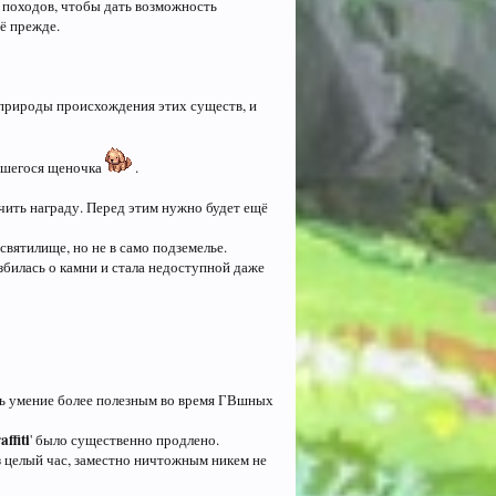
 походов, чтобы дать возможность
её прежде.
м природы происхождения этих существ, и
явшегося щеночка
.
учить награду. Перед этим нужно будет ещё
святилище, но не в само подземелье.
билась о камни и стала недоступной даже
ать умение более полезным во время ГВшных
affiti
' было существенно продлено.
з целый час, заместно ничтожным никем не