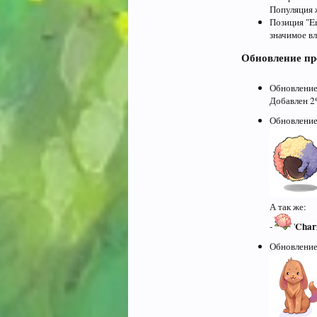
Популяция 
Позиция "En
значимое вл
Обновление пр
Обновление
Добавлен 2%
Обновлени
А так же:
Char
-
'
Обновлени