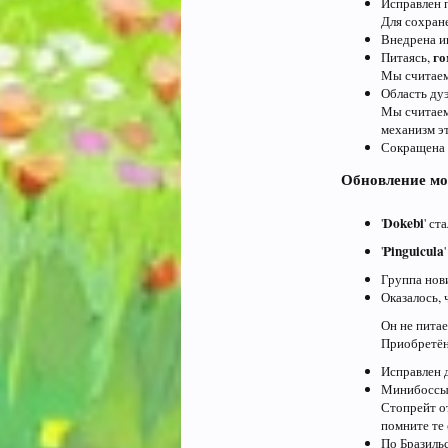
Исправлен 
Для сохране
Внедрена ик
г
Питаясь,
Мы считаем
Область дуэ
Мы считаем
механизм э
Сокращена 
Обновление мо
Dokebi
'
' с
Pinguicula
'
Группа нов
Оказалось, ч
Он не пита
Приобретён
Исправлен
Минибоссы 
Стопрейт о
помните те
По Бразильс