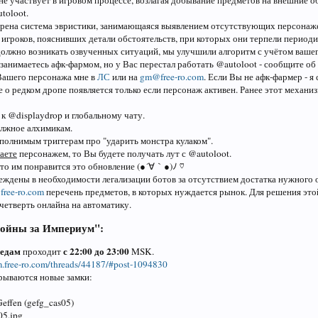
не участвует в игровом процессе, возлагая добывание предметов на внешние об
toloot.
дрена система эвристики, занимающаяся выявлением отсутствующих персонаж
 игроков, пояснивших детали обстоятельств, при которых они терпели период
должно возникать озвученных ситуаций, мы улучшили алгоритм с учётом вашег
занимаетесь афк-фармом, но у Вас перестал работать @autoloot - сообщите об
Вашего персонажа мне в
ЛС
или на
gm@free-ro.com
. Если Вы не афк-фармер - я
о редком дропе появляется только если персонаж активен. Ранее этот механиз
к @displaydrop и глобальному чату.
лжное алхимикам.
полнимым триггерам про "ударить монстра кулаком".
аете
персонажем, то Вы будете получать лут с @autoloot.
что им понравится это обновление (●´∀｀●)ﾉ ♡
еждены в необходимости легализации ботов за отсутствием достатка нужного о
ree-ro.com
перечень предметов, в которых нуждается рынок. Для решения это
четверть онлайна на автоматику.
ойны за Империум":
редам
с 22:00 до 23:00
проходит
MSK.
um.free-ro.com/threads/44187/#post-1094830
рываются новые замки:
Geffen (gefg_cas05)