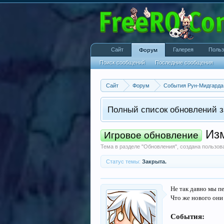
Сайт
Галерея
Польз
Форум
Поиск сообщений
Последние сообщения
Сайт
Форум
События Рун-Мидгарда
Полный список обновлений з
Изм
Игровое обновление
Тема в разделе "
Обновления
", создана пользо
Статус темы:
Закрыта.
Не так давно мы п
Что же нового они
События: