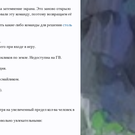
а затемнение экрана. Это заново открыло
вали эту команду, поэтому возвращаем её
дить какие-либо команды для решения
столь
.
го при входе в игру.
кликов по земле. Недоступна на ГВ.
дня.
 смайликом.
).
тря на увеличенный предел кол-ва человек в
овольно увлекательными: