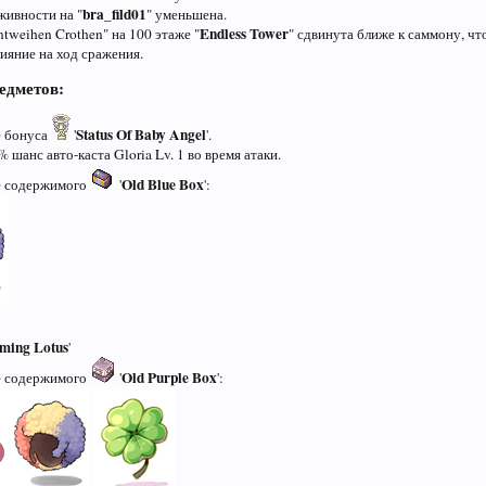
bra_fild01
живности на "
" уменьшена.
Endless Tower
tweihen Crothen" на 100 этаже "
" сдвинута ближе к саммону, чт
ияние на ход сражения.
едметов:
Status Of Baby Angel
 бонуса
'
'.
 шанс авто-каста Gloria Lv. 1 во время атаки.
Old Blue Box
е содержимого
'
':
ming Lotus
'
Old Purple Box
е содержимого
'
':