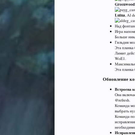
Greenwood
Luina
, Al 
Над фонтан
Игра напом
Больше ника
Гильдия мож
Эта планка 
Лимит дейс
WoE1.
Максимально
Эта планка 
Обновление ко
Встроена к
Она включа
@refresh.
Команда мо
выбрать ну
Команда по
исправлению
необходимо
Исправлены