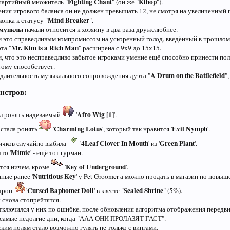
Fighting Chant
Kihop
партийный множитель "
" (он же "
").
ния игрового баланса он не должен превышать 12, не смотря на увеличенный пр
Mind Breaker
онка к статусу "
".
омунклы
начали относится к хозяину в два раза дружелюбнее.
 это справедливым компромиссом на ускоренный голод, введённый в прошлом
Mr. Kim is a Rich Man
та "
" расширена с 9х9 до 15х15.
, что это несправедливо забытое игроками умение ещё способно принести пол
тому способствует.
A Drum on the Battlefield
длительность музыкального сопровождения дуэта "
"
нстров:
Afro Wig [1]
тал ронять надеваемый
'
'.
Charming Lotus
Evil Nymph
' стала ронять
'
', который так нравится '
'.
4Leaf Clover In Mouth
Green Plant
ичков случайно выбила
'
' из '
'.
Mimic
то '
' - ещё тот гурман.
Key of Underground
ется ничем, кроме
'
'.
Nutritious Key
ные ранее '
' у Pet Groomer-а можно продать в магазин по повыш
Cursed Baphomet Doll
Sealed Shrine
 дроп
'
' в квесте "
" (5%).
снова стопрейтятся.
тключился у них по ошибке, после обновления алгоритма отображения передв
 самые недолгие дни, когда "ААА ОНИ ПРОЛАЗЯТ ГАСТ".
ким полям стало возможно гулять не только с вингами.