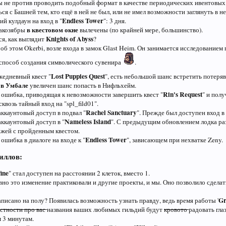
 не против проводить подобный формат в качестве периодических ивентовых
ся с Башней тем, кто ещё в ней не был, или не имел возможности заглянуть в н
Endless Tower
й кулдаун на вход в "
": 3 дня.
в квестовом окне
акозябры
вылечены (по крайней мере, большинство).
Knights of Abyss
я, как выглядит
?
об этом Okerbi, возле входа в замок Glast Heim. Он занимается исследование
способ создания символического сувенира
.
Lost Puppies Quest
жедневный квест "
", есть небольшой шанс встретить потер
 в Умбале
увеличен шанс попасть в Нифльхейм.
Rin's Request
 ошибка, приводящая к невозможности завершить квест "
" и пол
сквозь тайный вход на "spl_fild01".
Rachel Sanctuary
ккаунтовый доступ в подвал "
". Прежде был доступен вход в 
Nameless Island
аккаунтовый доступ в "
". С предыдущим обновлением лодка раз
ажей с пройденным квестом.
Endless Tower
ошибка в диалоге на входе к "
", зависающем при нехватке Zeny.
иллов:
ine
" стал доступен на расстоянии 2 клеток, вместо 1.
авно это изменение практиковали и другие проекты, и мы. Оно позволило сдел
Gr
писано на полу? Появилась возможность узнать правду, ведь время работы '
стности про вас
названия ваших любимых гильдий будут
кровото
радовать гла
 3 минутам.