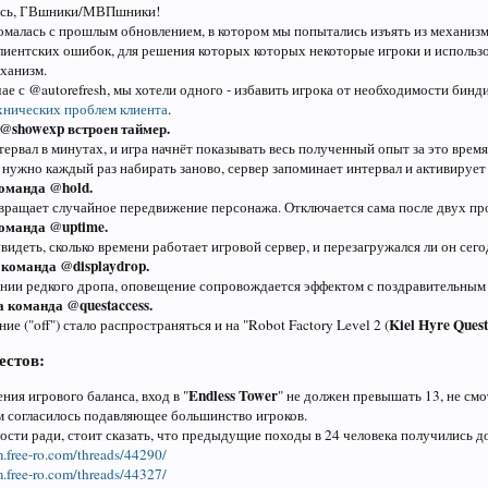
есь, ГВшники/МВПшники!
омалась с прошлым обновлением, в котором мы попытались изъять из механизм
клиентских ошибок, для решения которых которых некоторые игроки и использо
ханизм.
чае с @autorefresh, мы хотели одного - избавить игрока от необходимости бин
хнических проблем клиента
.
@showexp встроен таймер.
ервал в минутах, и игра начнёт показывать весь полученный опыт за это время
нужно каждый раз набирать заново, сервер запоминает интервал и активирует е
оманда @hold.
вращает случайное передвижение персонажа. Отключается сама после двух про
оманда @uptime.
видеть, сколько времени работает игровой сервер, и перезагружался ли он сего
команда @displaydrop.
нии редкого дропа, оповещение сопровождается эффектом с поздравительным
 команда @questaccess.
Kiel Hyre Quest
ие ("off") стало распространяться и на "Robot Factory Level 2 (
естов:
Endless Tower
ния игрового баланса, вход в "
" не должен превышать 13, не смо
им согласилось подавляющее большинство игроков.
ости ради, стоит сказать, что предыдущие походы в 24 человека получились д
m.free-ro.com/threads/44290/
m.free-ro.com/threads/44327/