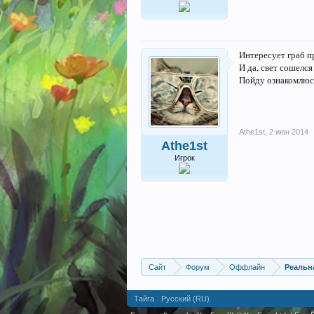
Интересует граб п
И да, свет сошелся
Пойду ознакомлюсь
Athe1st
,
2 июн 2014
Athe1st
Игрок
Сайт
Форум
Оффлайн
Реальн
Тайга
Русский (RU)