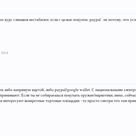
но курс слишком нестабилен. если с целью покупок- paypal . не потому, что ус
 2014
ати либо напрямую картой, либо paypal/google wallet. С национальными элект
е принимают. Если ты не собираешься покупать оружие/наркотики, имхо, сейчас
бя интересуют конкретные торговые площадки - то просто смотри что там при