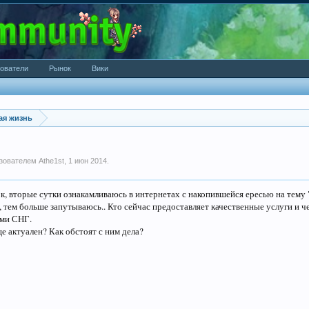
ователи
Рынок
Вики
ая жизнь
ьзователем
Athe1st
,
1 июн 2014
.
к, вторые сутки ознакамливаюсь в интернетах с накопившейся ересью на тему 
 тем больше запутываюсь.. Кто сейчас предоставляет качественные услуги и 
ами СНГ.
е актуален? Как обстоят с ним дела?