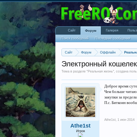
Сайт
Галерея
Польз
Форум
Поиск сообщений
Последние сообщения
Сайт
Форум
Оффлайн
Реальн
Электронный кошелек
Тема в разделе "
Реальная жизнь
", создана пол
Доброе время суто
Чем больше читаю,
закупки за предел
П.с. Биткоин вообщ
Athe1st
,
1 июн 2014
Athe1st
Игрок