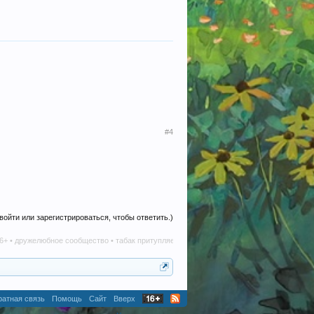
#4
войти или зарегистрироваться, чтобы ответить.)
желюбное сообщество • табак притупляет инициативу • алкоголь наносит вред в любом 
атная связь
Помощь
Сайт
Вверх