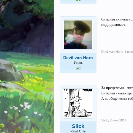
биткоин актуален, 
поддерживает.
Devil van Horn
,
1 июн
Devil van Horn
Игрок
За пределами - пл
Биткоин - мало гд
А вообще, если те
Slick
,
2 июн 2014
Slick
Read Only