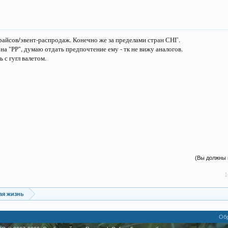
райсов/эвент-распродаж. Конечно же за пределами стран СНГ.
 на "РР", думаю отдать предпочтение ему - тк не вижу аналогов.
 с гугл валетом.
(Вы должны 
16+ • дру
ая жизнь
Обр