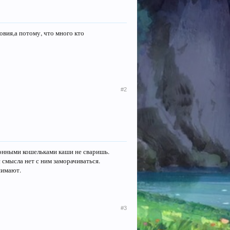
ловия,а потому, что много кто
#2
ронными кошельками каши не сваришь.
 смысла нет с ним заморачиваться.
нимают.
#3