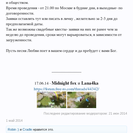
и обществом.
Время проведения - от 21.00 по Москве в будние дни, в выходные- по
договоренности.
Заявки оставлять тут или писать в личку , желательно за 2-3 дня до
предполагаемой даты.
Так же возможны свадебные квесты- заявки на них не ранее чем за
неделю до проведения, сроки могут варьироваться, в зависимости от
загруженности.
Пусть песня Любви поет в вашем сердце и да пребудет с вами Бог.
-------------------------
Midnight fox
Lana4ka
и
17.06.14 -
https://forum.free-ro.com/threads/44342/
Последнее редактирование модератором:
21 июн 2014
1 май 2014
Robin :)
и
Cradle
нравится это.