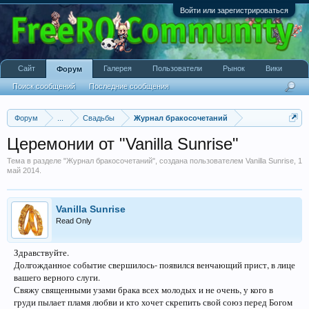
Войти или зарегистрироваться
Сайт
Галерея
Пользователи
Рынок
Вики
Форум
Поиск сообщений
Последние сообщения
Форум
...
Свадьбы
Журнал бракосочетаний
Церемонии от "Vanilla Sunrise"
Тема в разделе "
Журнал бракосочетаний
", создана пользователем
Vanilla Sunrise
,
1
май 2014
.
Vanilla Sunrise
Read Only
Здравствуйте.
Долгожданное событие свершилось- появился венчающий прист, в лице
вашего верного слуги.
Свяжу священными узами брака всех молодых и не очень, у кого в
груди пылает пламя любви и кто хочет скрепить свой союз перед Богом