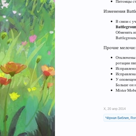
Питомцы ст
Изменения Battl
В связи с 
Battlegrou
Обменять и
Battlegroun
Прочие мелочи:
Отключены а
ротации пвп
Исправлено 
Исправлена
У оповещен
Больше он н
Mister Mob
X
,
20 апр 2014
Чёрная Библия
,
Ron