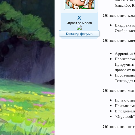
R
(спасибо,
Обновление ком
X
Играет за мобов
Внедрена к
Отображает
Команда форума
Обновление кве
Apprentice 
Пронтерска
Приручить
правее от ц
Посовещавши
Теперь для 
Обновление мон
Ночью стал
Призываемы
В подземе
"Orgetooth"
Обновление пит