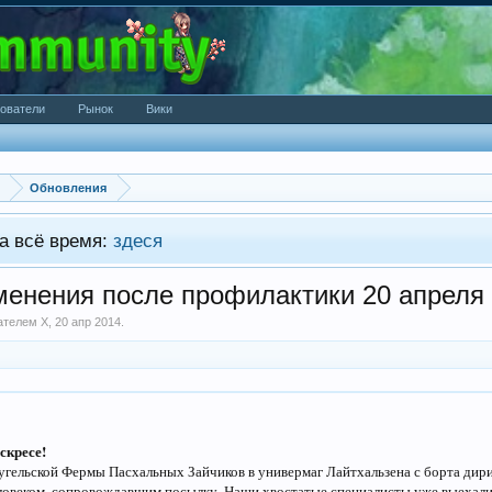
ователи
Рынок
Вики
Обновления
а всё время:
здеся
енения после профилактики 20 апреля
вателем
X
,
20 апр 2014
.
скресе!
Хугельской Фермы Пасхальных Зайчиков в универмаг Лайтхальзена с борта дир
еловеком, сопровождавшим посылку. Наши хвостатые специалисты уже выехали