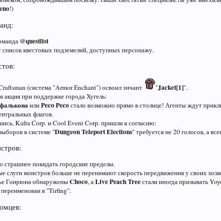
eno
!)
анд:
@questlist
оманда
 список квестовых подземелий, доступных персонажу.
стов:
Jacket[1]
Craftsman (система "Armor Enchant") освоил энчант
"
".
я акция при поддержке города Хугель:
фалькона
Peco Peco
или
стало возможно прямо в столице! Агенты ждут прик
ентральных флагов.
сь, Kafra Corp. и Cool Event Corp. пришли к согласию:
Dungeon Teleport Elections
выборов в системе "
" требуется не 20 голосов, а все
стров:
о страшнее покидать городские пределы.
е слуги монстров больше не перенимают скорость передвижения у своих хозя
Choco
Live Peach Tree
лье Гонрюна обнаружены
, а
стали иногда призывать Yoy
 переименован в "Tirfing".
омцев: