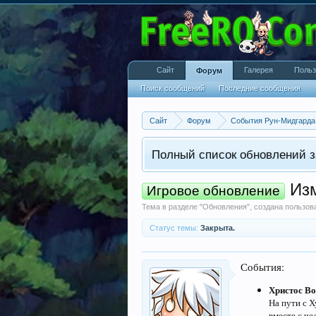
Сайт
Галерея
Польз
Форум
Поиск сообщений
Последние сообщения
Сайт
Форум
События Рун-Мидгарда
Полный список обновлений з
Изм
Игровое обновление
Тема в разделе "
Обновления
", создана пользо
Статус темы:
Закрыта.
События:
Христос Во
На пути с 
вместе с ч