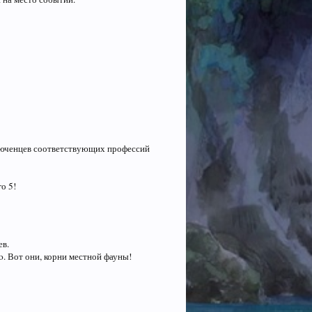
люченцев соответствующих профессий
го 5!
ев.
o. Вот они, корни местной фауны!