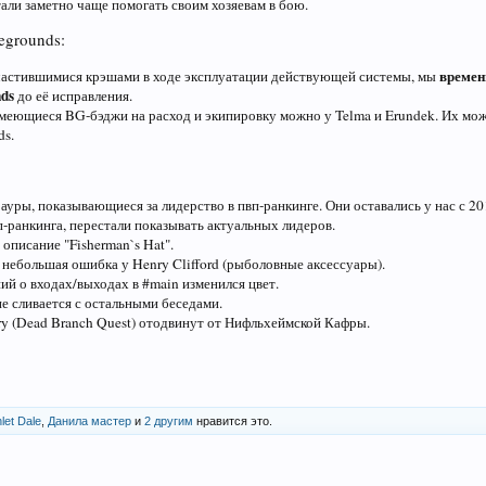
али заметно чаще помогать своим хозяевам в бою.
egrounds:
времен
участившимися крэшами в ходе эксплуатации действующей системы, мы
nds
до её исправления.
меющиеся BG-бэджи на расход и экипировку можно у Telma и Erundek. Их мож
ds.
уры, показывающиеся за лидерство в пвп-ранкинге. Они оставались у нас с 20
-ранкинга, перестали показывать актуальных лидеров.
описание "Fisherman`s Hat".
 небольшая ошибка у Henry Clifford (рыболовные аксессуары).
ий о входах/выходах в #main изменился цвет.
е сливается с остальными беседами.
ry (Dead Branch Quest) отодвинут от Нифльхеймской Кафры.
let Dale
,
Данила мастер
и
2 другим
нравится это.